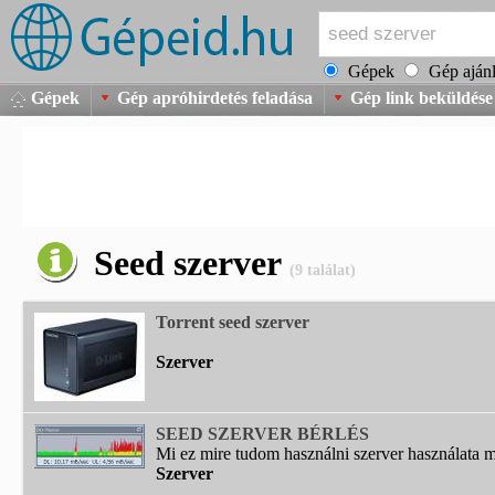
Gépek
Gép ajánl
Gépek
Gép apróhirdetés feladása
Gép link beküldése
Seed szerver
(9 találat)
Torrent seed szerver
Szerver
SEED SZERVER BÉRLÉS
Mi ez mire tudom használni szerver használata m
Szerver