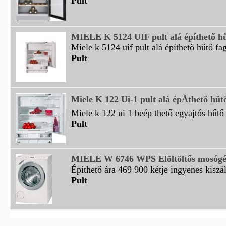
Pult
MIELE K 5124 UIF pult alá építhető hűt
Miele k 5124 uif pult alá építhető hűtő fag
Pult
Miele K 122 Ui-1 pult alá épĂ­thető hűt
Miele k 122 ui 1 beép thető egyajtós hűtő
Pult
MIELE W 6746 WPS Elöltöltős mosógép
Építhető ára 469 900 kétje ingyenes kiszáll
Pult