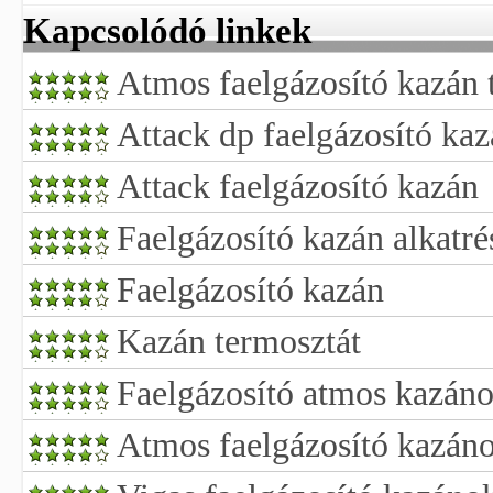
Kapcsolódó linkek
Atmos faelgázosító kazán 
Attack dp faelgázosító kaz
Attack faelgázosító kazán
Faelgázosító kazán alkatré
Faelgázosító kazán
Kazán termosztát
Faelgázosító atmos kazán
Atmos faelgázosító kazán