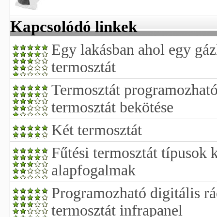
Kapcsolódó linkek
Egy lakásban ahol egy gáz
termosztát
Termosztát programozható
termosztát bekötése
Két termosztát
Fűtési termosztát típusok 
alapfogalmak
Programozható digitális r
termosztát infrapanel