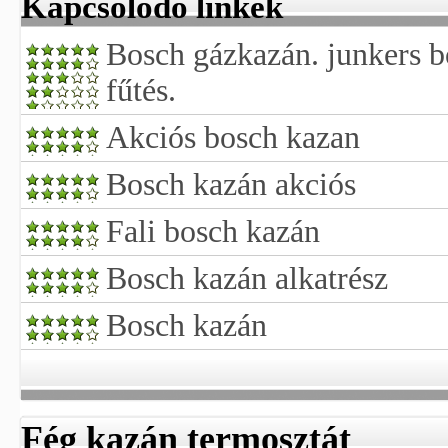
Kapcsolódó linkek
Bosch gázkazán. junkers bo
fűtés.
Akciós bosch kazan
Bosch kazán akciós
Fali bosch kazán
Bosch kazán alkatrész
Bosch kazán
Fég kazán termosztát