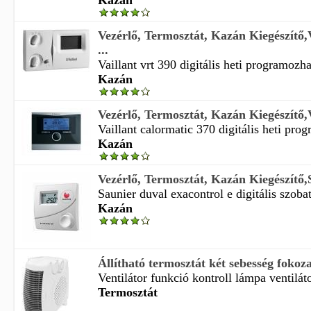
Kazán
Vezérlő, Termosztát, Kazán Kiegészítő,
...
Vaillant vrt 390 digitális heti programozha
Kazán
Vezérlő, Termosztát, Kazán Kiegészítő,Va
Vaillant calormatic 370 digitális heti prog
Kazán
Vezérlő, Termosztát, Kazán Kiegészítő,
Saunier duval exacontrol e digitális szobat
Kazán
Állítható termosztát két sebesség foko
Ventilátor funkció kontroll lámpa ventiláto
Termosztát