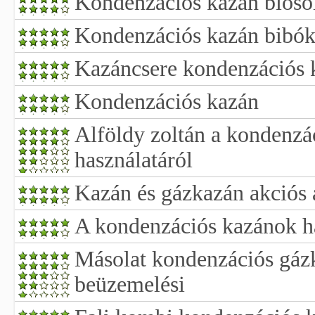
Kondenzációs kazán bioso
Kondenzációs kazán bibók é
Kazáncsere kondenzációs 
Kondenzációs kazán
Alföldy zoltán a kondenzá
használatáról
Kazán és gázkazán akciós 
A kondenzációs kazánok ha
Másolat kondenzációs gáz
beüzemelési