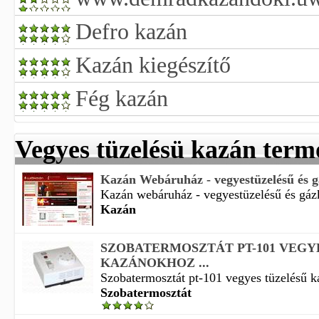
Defro kazán
Kazán kiegészítő
Fég kazán
Vegyes tüzelésü kazán term
Kazán Webáruház - vegyestüzelésű és gá
Kazán webáruház - vegyestüzelésű és gázk
Kazán
SZOBATERMOSZTÁT PT-101 VEGY
KAZÁNOKHOZ ...
Szobatermosztát pt-101 vegyes tüzelésű k
Szobatermosztát