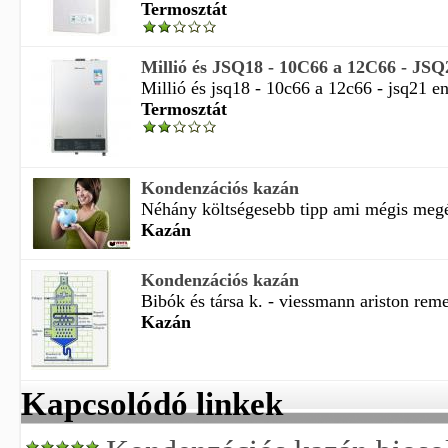
Termosztát
Millió és JSQ18 - 10C66 a 12C66 - JSQ2
Millió és jsq18 - 10c66 a 12c66 - jsq21 en
Termosztát
Kondenzációs kazán
Néhány költségesebb tipp ami mégis megér
Kazán
Kondenzációs kazán
Bibók és társa k. - viessmann ariston reme
Kazán
Kapcsolódó linkek