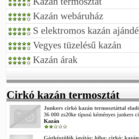
Kazán termosztát
Kazán webáruház
S elektromos kazán ajándé
Vegyes tüzelésű kazán
Kazán árak
Cirkó kazán termosztát
Junkers cirkó kazán termosztáttal elad
36 000 zs20ke típusú kéményes junkers cir
Kazán
Gázkészülék javítás; hiba; cirkó; kazán;