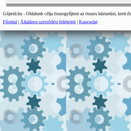
Gépeid.hu - Oldalunk célja összegyűjteni az összes háztartási, kerti és
Főoldal
|
Általános szerződési feltételek
|
Kapcsolat