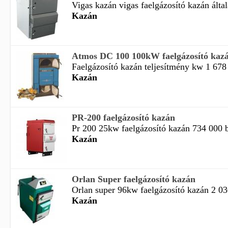
Vigas kazán vigas faelgázosító kazán által
Kazán
Atmos DC 100 100kW faelgázosító kaz
Faelgázosító kazán teljesítmény kw 1 678 0
Kazán
PR-200 faelgázosító kazán
Pr 200 25kw faelgázosító kazán 734 000 b
Kazán
Orlan Super faelgázosító kazán
Orlan super 96kw faelgázosító kazán 2 03
Kazán