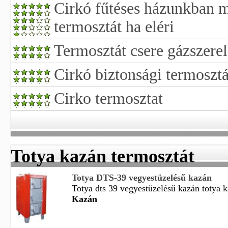
Cirkó fűtéses házunkban m
termosztát ha eléri
Termosztát csere gázszere
Cirkó biztonsági termosztá
Cirko termosztat
Totya kazán termosztát
Totya DTS-39 vegyestüzelésű kazán
Totya dts 39 vegyestüzelésű kazán totya k
Kazán