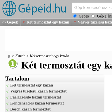
Gépek
Gép ajánl
Gépek
Két termosztát egy kazán
Vegyes tüzelésü kaz
>
Kazán
>
Két termosztát egy kazán
Két termosztát egy k
Tartalom
Két termosztát egy kazán
Vegyes tüzelésü kazán termosztát
Faelgázosító kazán termosztát
Kondenzációs kazán termosztát
Bosch kazán termosztát