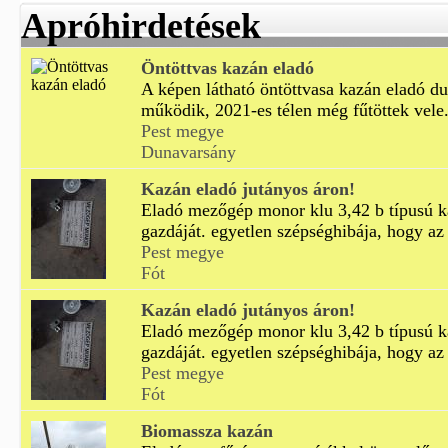
Apróhirdetések
Öntöttvas kazán eladó
A képen látható öntöttvasa kazán eladó d
működik, 2021-es télen még fűtöttek vele. 
Pest megye
Dunavarsány
Kazán eladó jutányos áron!
Eladó mezőgép monor klu 3,42 b típusú k
gazdáját. egyetlen szépséghibája, hogy az a
Pest megye
Fót
Kazán eladó jutányos áron!
Eladó mezőgép monor klu 3,42 b típusú k
gazdáját. egyetlen szépséghibája, hogy az a
Pest megye
Fót
Biomassza kazán