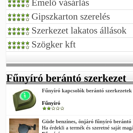
Emelő vásárlás
Gipszkarton szerelés
Szerkezet lakatos állások
Szögker kft
Fűnyíró berántó szerkezet
Fűnyíró kapcsolók berántó szerkezetek é
Fűnyíró
Güde benzines, önjáró fűnyíró beránt
Ha érdekli a termék és szeretné saját magá