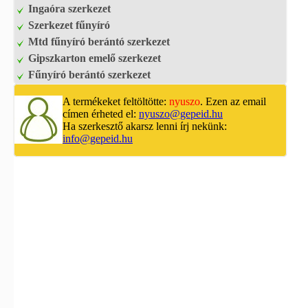
Ingaóra szerkezet
Szerkezet fűnyíró
Mtd fűnyíró berántó szerkezet
Gipszkarton emelő szerkezet
Fűnyíró berántó szerkezet
A termékeket feltöltötte:
nyuszo
. Ezen az email
címen érheted el:
nyuszo@gepeid.hu
Ha szerkesztő akarsz lenni írj nekünk:
info@gepeid.hu