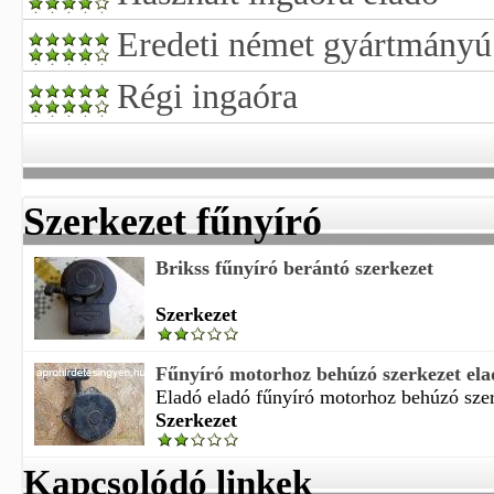
Eredeti német gyártmányú 
Régi ingaóra
Szerkezet fűnyíró
Brikss fűnyíró berántó szerkezet
Szerkezet
Fűnyíró motorhoz behúzó szerkezet elad
Eladó eladó fűnyíró motorhoz behúzó szerk
Szerkezet
Kapcsolódó linkek