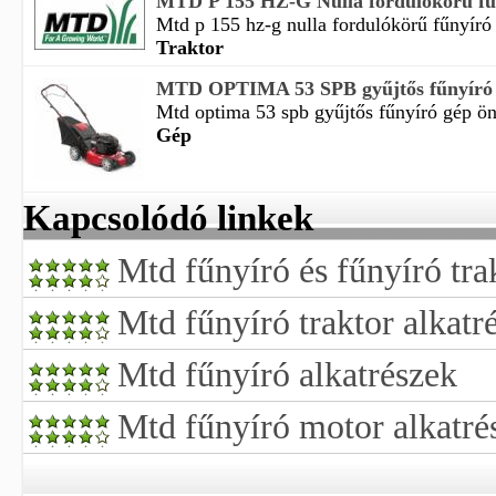
MTD P 155 HZ-G Nulla fordulókörű fűny
Mtd p 155 hz-g nulla fordulókörű fűnyíró t
Traktor
MTD OPTIMA 53 SPB gyűjtős fűnyíró g
Mtd optima 53 spb gyűjtős fűnyíró gép ön
Gép
Kapcsolódó linkek
Mtd fűnyíró és fűnyíró tra
Mtd fűnyíró traktor alkatr
Mtd fűnyíró alkatrészek
Mtd fűnyíró motor alkatré