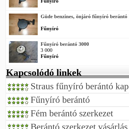
Fűnyíró
Güde benzines, önjáró fűnyíró beránt
Fűnyíró
Fűnyíró berántó 3000
3 000
Fűnyíró
Kapcsolódó linkek
Straus fűnyíró berántó ka
Fűnyíró berántó
Fém berántó szerkezet
Berántó szerkezet vásárlás