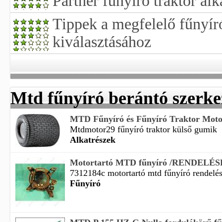
Partner fűnyíró traktor alk
Tippek a megfelelő fűnyíró
kiválasztásához
Mtd fűnyíró berántó szerke
MTD Fűnyíró és Fűnyíró Traktor Moto
Mtdmotor29 fűnyíró traktor külső gumik
Alkatrészek
Motortartó MTD fűnyíró /RENDELÉ
7312184c motortartó mtd fűnyíró rendelésre
Fűnyíró