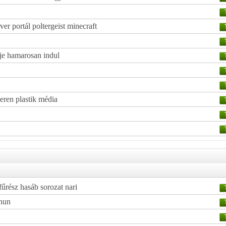
r portál poltergeist minecraft
je hamarosan indul
veren plastik média
űrész hasáb sorozat nari
 hun