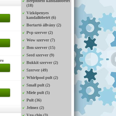
Beépíthető kandallóbetét
(18)
Vízköpenyes
kandallóbetét (6)
Bortartó állvány (2)
Pvp szerver (2)
Wow szerver (7)
Ibm szerver (15)
Seed szerver (9)
.ru
Bukkit szerver (2)
Szerver (49)
Whirlpool pult (2)
Small pult (2)
Miele pult (5)
Pult (36)
Jelmez (2)
Vga chip (3)