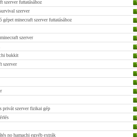
t szerver futtatásához
urvival szerver
gépet minecraft szerver futtatásához
minecraft szerver
a
chi bukkit
t szerver
r
s privát szerver fizikai gép
érlés
zítés no hamachi egyéb extrák