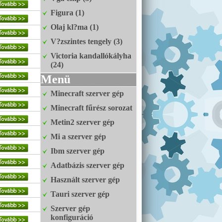
Figura (1)
Olaj kl?ma (1)
V?zszintes tengely (3)
Victoria kandallókályha
(24)
Menü
Minecraft szerver gép
Minecraft fűrész sorozat
Metin2 szerver gép
Mi a szerver gép
Ibm szerver gép
Adatbázis szerver gép
Használt szerver gép
Tauri szerver gép
Szerver gép
konfiguráció