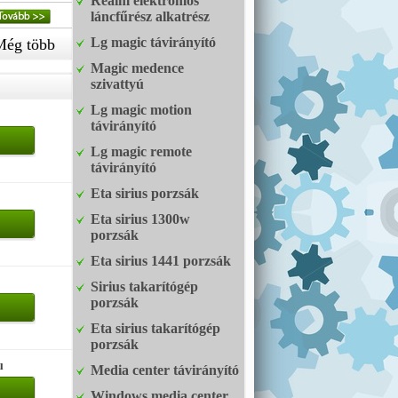
Realm elektromos
láncfűrész alkatrész
Lg magic távirányító
Még több
Magic medence
szivattyú
Lg magic motion
távirányító
Lg magic remote
távirányító
Eta sirius porzsák
Eta sirius 1300w
porzsák
Eta sirius 1441 porzsák
Sirius takarítógép
porzsák
Eta sirius takarítógép
porzsák
u
Media center távirányító
Windows media center