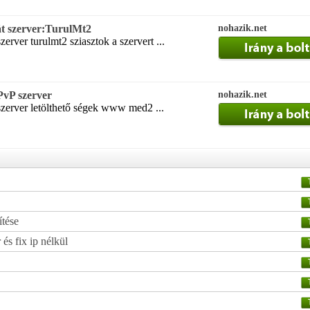
t szerver:TurulMt2
nohazik.net
erver turulmt2 sziasztok a szervert ...
vP szerver
nohazik.net
szerver letölthető ségek www med2 ...
ítése
 és fix ip nélkül