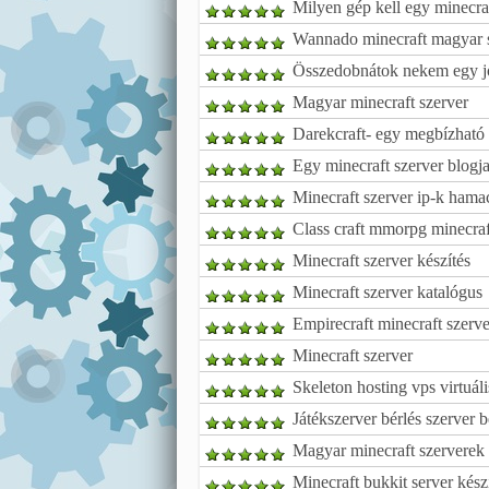
Milyen gép kell egy minecraf
Wannado minecraft magyar s
Összedobnátok nekem egy jó 
Magyar minecraft szerver
Darekcraft- egy megbízható 
Egy minecraft szerver blogj
Minecraft szerver ip-k hama
Class craft mmorpg minecraf
Minecraft szerver készítés
Minecraft szerver katalógus
Empirecraft minecraft szerve
Minecraft szerver
Skeleton hosting vps virtuáli
Játékszerver bérlés szerver b
Magyar minecraft szerverek
Minecraft bukkit server kés