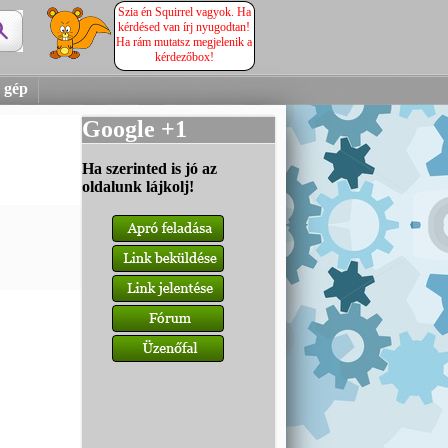
Szia én Squirrel vagyok. Ha
kérdésed van írj nyugodtan!
Ha rám mutatsz megjelenik a
kérdezőbox!
 gép
Google +1
Ha szerinted is jó az
oldalunk lájkolj!