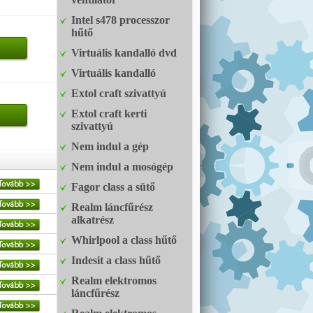
Intel s478 processzor
hűtő
Virtuális kandalló dvd
Virtuális kandalló
Extol craft szivattyú
Extol craft kerti
szivattyú
Nem indul a gép
Nem indul a mosógép
Fagor class a sütő
Realm láncfűrész
alkatrész
Whirlpool a class hűtő
Indesit a class hűtő
Realm elektromos
láncfűrész