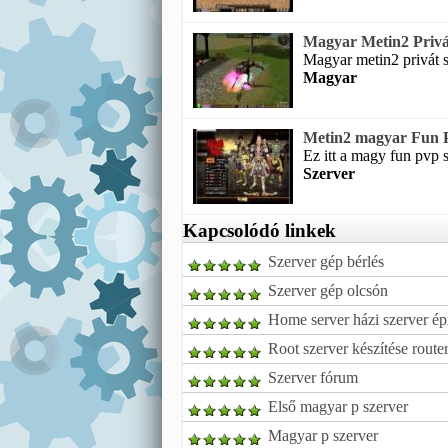
Magyar Metin2 Privá
Magyar metin2 privát sz
Magyar
Metin2 magyar Fun P
Ez itt a magy fun pvp 
Szerver
Kapcsolódó linkek
Szerver gép bérlés
Szerver gép olcsón
Home server házi szerver ép
Root szerver készítése router
Szerver fórum
Első magyar p szerver
Magyar p szerver