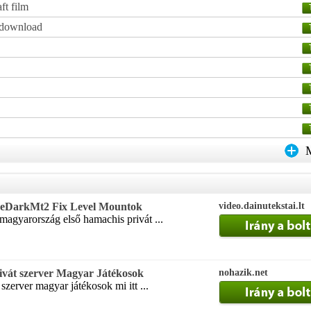
ft film
ó download
eeDarkMt2 Fix Level Mountok
video.dainutekstai.lt
agyarország első hamachis privát ...
t szerver Magyar Játékosok
nohazik.net
erver magyar játékosok mi itt ...