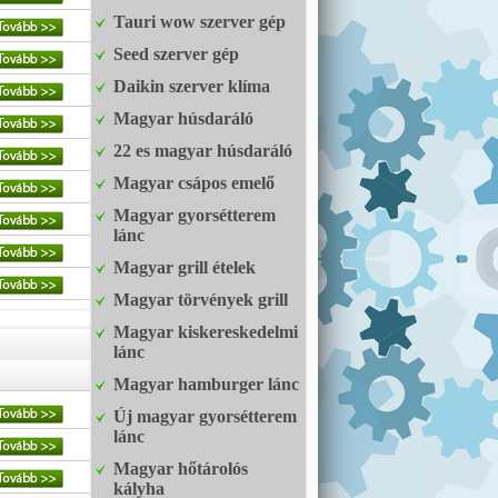
Tauri wow szerver gép
Seed szerver gép
Daikin szerver klíma
Magyar húsdaráló
22 es magyar húsdaráló
Magyar csápos emelő
Magyar gyorsétterem
lánc
Magyar grill ételek
Magyar törvények grill
Magyar kiskereskedelmi
lánc
Magyar hamburger lánc
Új magyar gyorsétterem
lánc
Magyar hőtárolós
kályha