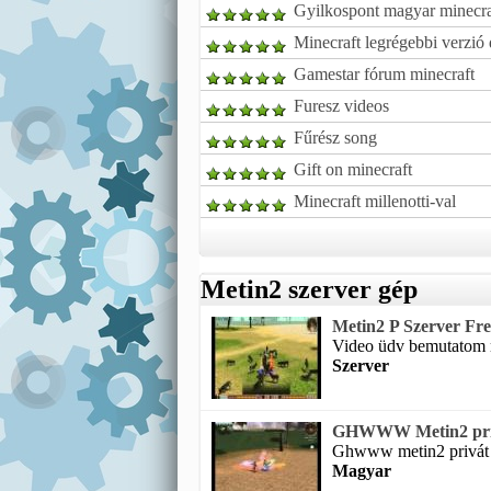
Gyilkospont magyar minecra
Minecraft legrégebbi verzi
Gamestar fórum minecraft
Furesz videos
Fűrész song
Gift on minecraft
Minecraft millenotti-val
Metin2 szerver gép
Metin2 P Szerver Fr
Video üdv bemutatom m
Szerver
GHWWW Metin2 privá
Ghwww metin2 privát sz
Magyar