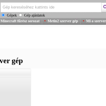
Gépek
Gép ajánlatok
Minecraft fűrész sorozat
Metin2 szerver gép
Mi a szerver
ver gép