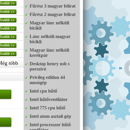
Fűrész 3 magyar felirat
Fűrész 2 magyar felirat
Magyar lánc nélküli
bicikli
Lánc nélküli magyar
bicikli
Magyar lánc nélküli
kerékpár
Még több
Desktop henry usb s
porszívó
Privileg edition 44
mosógép
Intel cpu hűtő
Intel hűtőventilátor
Intel 775 cpu hűtő
Intel atom asztali gép
Intel processzor hűtő
ventilátor