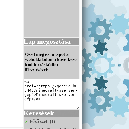
Lap megosztása
Oszd meg ezt a lapot a
weboldalodon a következő
kód forráskódba
illesztésével:
Keresések
Főző szett (1)