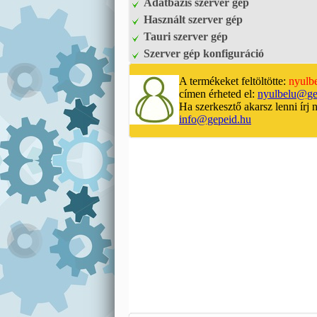
Adatbázis szerver gép
Használt szerver gép
Tauri szerver gép
Szerver gép konfiguráció
A termékeket feltöltötte:
nyulb
címen érheted el:
nyulbelu@ge
Ha szerkesztő akarsz lenni írj 
info@gepeid.hu