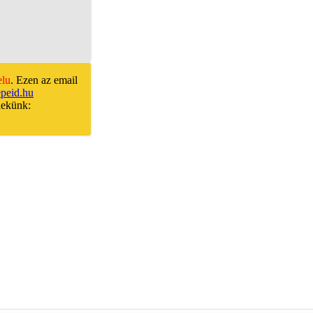
elu
. Ezen az email
peid.hu
nekünk: