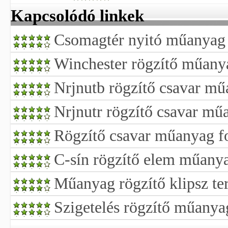
Kapcsolódó linkek
Csomagtér nyitó műanyag l
Winchester rögzítő műany
Nrjnutb rögzítő csavar m
Nrjnutr rögzítő csavar mű
Rögzítő csavar műanyag f
C-sín rögzítő elem műany
Műanyag rögzítő klipsz te
Szigetelés rögzítő műanya