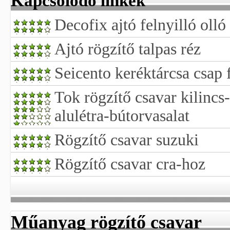
Kapcsolódó linkek
Decofix ajtó felnyilló oll
Ajtó rögzítő talpas réz
Seicento keréktárcsa csap 
Tok rögzítő csavar kilincs-
alulétra-bútorvasalat
Rögzítő csavar suzuki
Rögzítő csavar cra-hoz
Műanyag rögzítő csavar