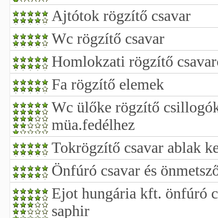
Ajtótok rögzítő csavar
Wc rögzítő csavar
Homlokzati rögzítő csava
Fa rögzítő elemek
Wc ülőke rögzítő csillogó
müa.fedélhez
Tokrögzítő csavar ablak ke
Önfúró csavar és önmetsző
Ejot hungária kft. önfúró c
saphir