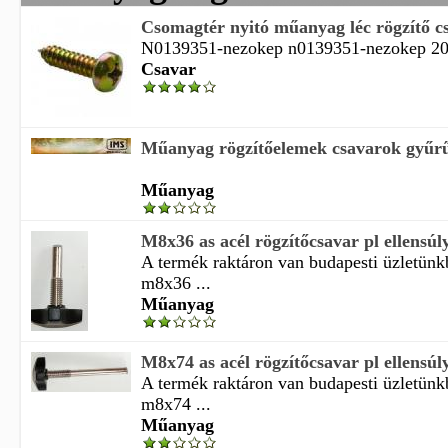
Csomagtér nyitó műanyag léc rögzítő c
N0139351-nezokep n0139351-nezokep 201
Csavar
Műanyag rögzítőelemek csavarok gyűrű
Műanyag
M8x36 as acél rögzítőcsavar pl ellensúly
A termék raktáron van budapesti üzletün
m8x36 ...
Műanyag
M8x74 as acél rögzítőcsavar pl ellensúly
A termék raktáron van budapesti üzletün
m8x74 ...
Műanyag