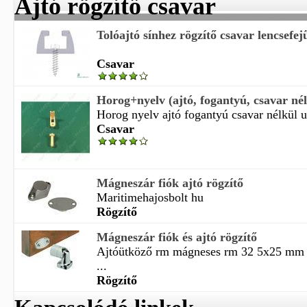
Ajtó rögzítő csavar
Tolóajtó sínhez rögzítő csavar lencsefe
Csavar
Horog+nyelv (ajtó, fogantyú, csavar nélk
Horog nyelv ajtó fogantyú csavar nélkül ut
Csavar
Mágneszár fiók ajtó rögzítő
Maritimehajosbolt hu
Rögzítő
Mágneszár fiók és ajtó rögzítő
Ajtóütköző rm mágneses rm 32 5x25 mm h
...
Rögzítő