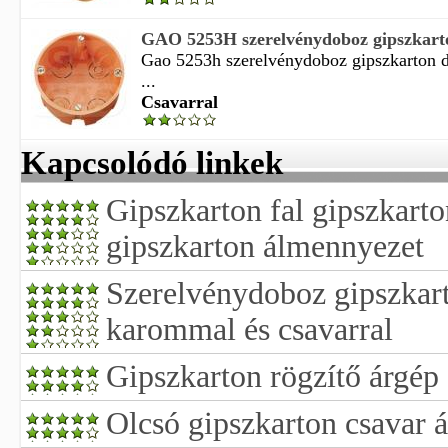
GAO 5253H szerelvénydoboz gipszkarton
Gao 5253h szerelvénydoboz gipszkarton d
...
Csavarral
Kapcsolódó linkek
Gipszkarton fal gipszkarto
gipszkarton álmennyezet
Szerelvénydoboz gipszkart
karommal és csavarral
Gipszkarton rögzítő árgép
Olcsó gipszkarton csavar 