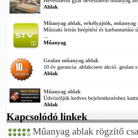
Hevestherm gyár hevestherm műanyag abla
Ablak
Műanyag ablak, erkélyajtók, műanyag 
Műszaki leírás beépítési és karbantartási
...
Műanyag
Gealan műanyag ablak
10 év garancia. ablakcsere akció. gealan s
Ablak
Műanyag ablak
Üdvözöljük kedves bejelentkezéshez kattin
Ablak
Kapcsolódó linkek
Műanyag ablak rögzítő cs