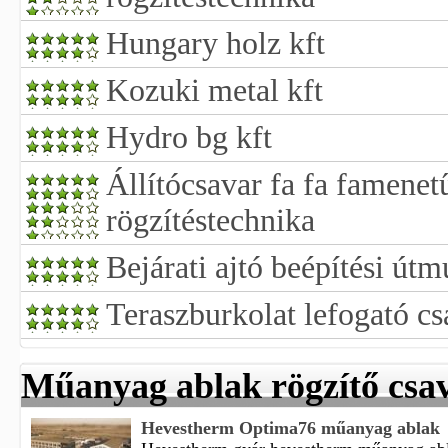
Hungary holz kft
Kozuki metal kft
Hydro bg kft
Állítócsavar fa fa famenet
rögzítéstechnika
Bejárati ajtó beépítési útm
Teraszburkolat lefogató c
Műanyag ablak rögzítő csa
Hevestherm Optima76 műanyag ablak