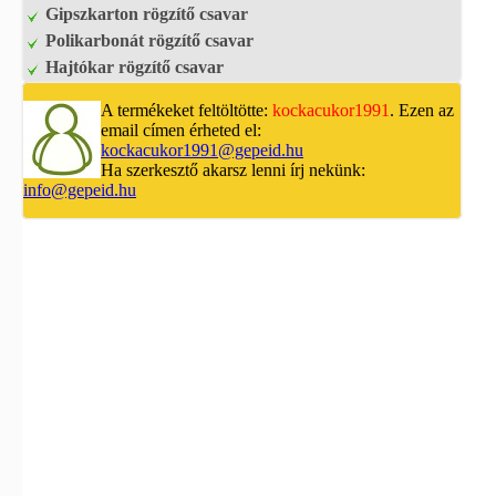
Gipszkarton rögzítő csavar
Polikarbonát rögzítő csavar
Hajtókar rögzítő csavar
A termékeket feltöltötte:
kockacukor1991
. Ezen az
email címen érheted el:
kockacukor1991@gepeid.hu
Ha szerkesztő akarsz lenni írj nekünk:
info@gepeid.hu