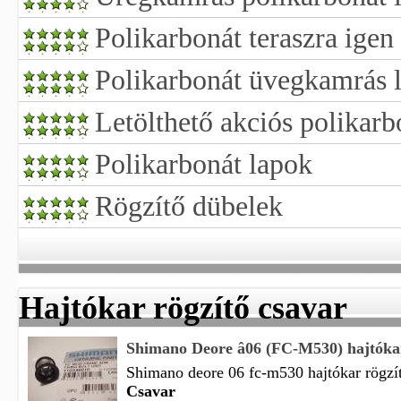
Polikarbonát teraszra ige
Polikarbonát üvegkamrás 
Letölthető akciós polikarbo
Polikarbonát lapok
Rögzítő dübelek
Hajtókar rögzítő csavar
Shimano Deore â06 (FC-M530) hajtókar 
Shimano deore 06 fc-m530 hajtókar rögzítő
Csavar