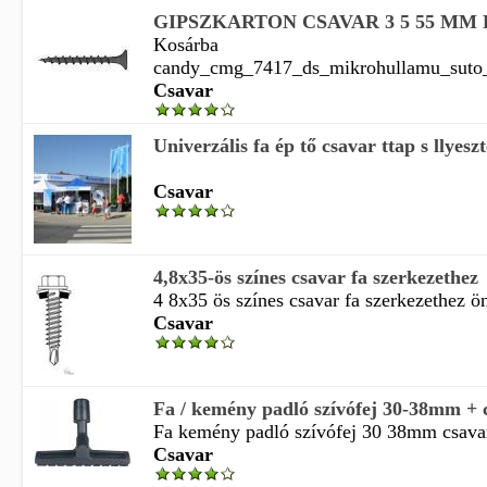
GIPSZKARTON CSAVAR 3 5 55 MM 
Kosárba
candy_cmg_7417_ds_mikrohullamu_suto_
Csavar
Univerzális fa ép tő csavar ttap s llyeszt
Csavar
4,8x35-ös színes csavar fa szerkezethez
4 8x35 ös színes csavar fa szerkezethez ön
Csavar
Fa / kemény padló szívófej 30-38mm + 
Fa kemény padló szívófej 30 38mm csava
Csavar