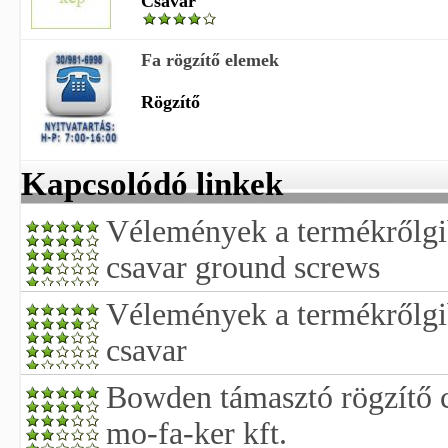
Csavar
Fa rögzítő elemek
Rögzítő
Kapcsolódó linkek
Vélemények a termékrőlgib
csavar ground screws
Vélemények a termékrőlgib
csavar
Bowden támasztó rögzítő c
mo-fa-ker kft.