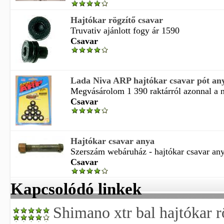
Hajtókar rögzítő csavar
Truvativ ajánlott fogy ár 1590
Csavar
Lada Niva ARP hajtókar csavar pót an
Megvásárolom 1 390 raktárról azonnal a ná
Csavar
Hajtókar csavar anya
Szerszám webáruház - hajtókar csavar any
Csavar
Kapcsolódó linkek
Shimano xtr bal hajtókar r