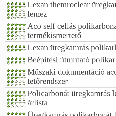
Lexan themroclear üregka
lemez
Aco self cellás polikarboná
termékismertető
Lexan üregkamrás polikar
Beépítési útmutató polikar
Műszaki dokumentáció aco 
tetőrendszer
Policarbonát üregkamrás l
árlista
Üregkamrás polikarbonát 