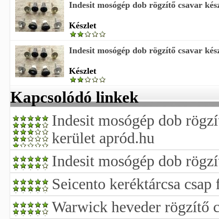
Indesit mosógép dob rögzítő csavar kész
Készlet
Indesit mosógép dob rögzítő csavar kész
Készlet
Kapcsolódó linkek
Indesit mosógép dob rögzít
kerület apród.hu
Indesit mosógép dob rögzít
Seicento keréktárcsa csap 
Warwick heveder rögzítő c