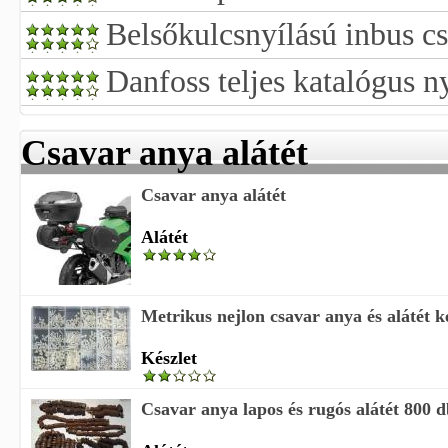
Belsőkulcsnyílású inbus c
Danfoss teljes katalógus 
Csavar anya alátét
Csavar anya alátét
Alátét
Metrikus nejlon csavar anya és alátét kés
Készlet
Csavar anya lapos és rugós alátét 800 