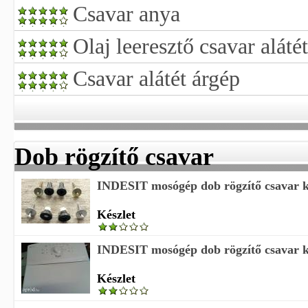
Csavar anya
Olaj leeresztő csavar alátét
Csavar alátét árgép
Dob rögzítő csavar
INDESIT mosógép dob rögzítő csavar k
Készlet
INDESIT mosógép dob rögzítő csavar k
Készlet