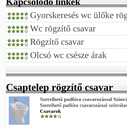
Kapcsolódó linkek
Gyorskeresés wc ülőke rög
Wc rögzítő csavar
Rögzítő csavar
Olcsó wc csésze árak
Csaptelep rögzítő csavar
Szerelhető padlóra csavarozással Színvál
Szerelhető padlóra csavarozással színválas
Csavarok