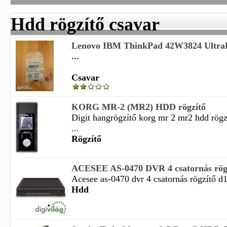
Hdd rögzítő csavar
Lenovo IBM ThinkPad 42W3824 Ultra
...
Csavar
KORG MR-2 (MR2) HDD rögzítő
Digit hangrögzítő korg mr 2 mr2 hdd rög
...
Rögzítő
ACESEE AS-0470 DVR 4 csatornás rögzít
Acesee as-0470 dvr 4 csatornás rögzítő d1
Hdd