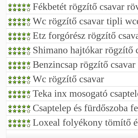
Fékbetét rögzítő csavar rö
Wc rögzítő csavar tipli w
Etz forgórész rögzítő csav
Shimano hajtókar rögzítő 
Benzincsap rögzítő csavar
Wc rögzítő csavar
Teka inx mosogató csaptel
Csaptelep és fürdőszoba f
Loxeal folyékony tömítő é