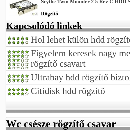
Scythe Twin Mounter 2 5 Rev C HDD S
Rögzítő
Kapcsolódó linkek
Hol lehet külön hdd rögzít
Figyelem keresek nagy m
rögzítő csavart
Ultrabay hdd rögzítő bizto
Citidisk hdd rögzítő
Wc csésze rögzítő csavar