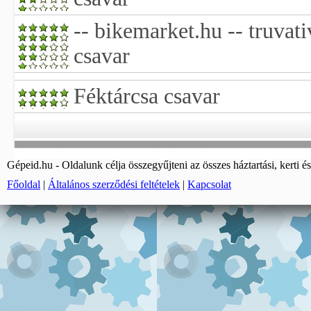
-- bikemarket.hu -- truvati
csavar
Féktárcsa csavar
Gépeid.hu - Oldalunk célja összegyűjteni az összes háztartási, kerti és
Főoldal
|
Általános szerződési feltételek
|
Kapcsolat