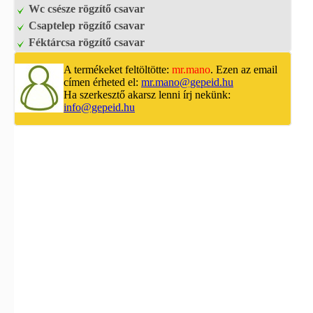
Wc csésze rögzítő csavar
Csaptelep rögzítő csavar
Féktárcsa rögzítő csavar
A termékeket feltöltötte:
mr.mano
. Ezen az email
címen érheted el:
mr.mano@gepeid.hu
Ha szerkesztő akarsz lenni írj nekünk:
info@gepeid.hu