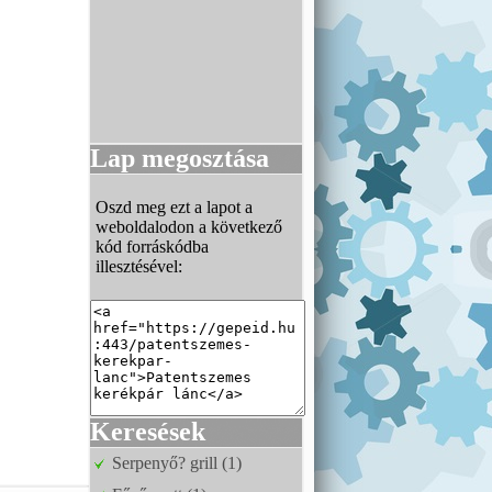
Lap megosztása
Oszd meg ezt a lapot a
weboldalodon a következő
kód forráskódba
illesztésével:
Keresések
Serpenyő? grill (1)