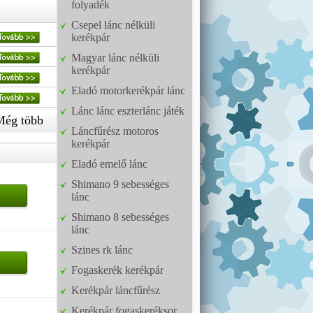
folyadék
Csepel lánc nélküli
kerékpár
Magyar lánc nélküli
kerékpár
Eladó motorkerékpár lánc
Lánc lánc eszterlánc játék
Még több
Láncfűrész motoros
kerékpár
Eladó emelő lánc
Shimano 9 sebességes
lánc
Shimano 8 sebességes
lánc
Szines rk lánc
Fogaskerék kerékpár
Kerékpár láncfűrész
Kerékpár fogaskeréksor