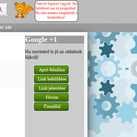
Szia én Squirrel vagyok. Ha
kérdésed van írj nyugodtan!
Ha rám mutatsz megjelenik a
kérdezőbox!
nc zár
Google +1
Ha szerinted is jó az oldalunk
lájkolj!