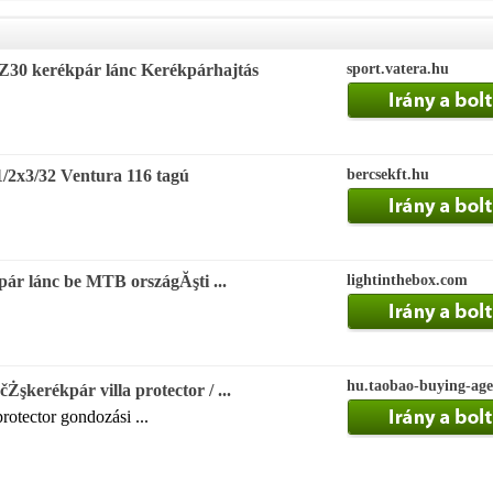
30 kerékpár lánc Kerékpárhajtás
sport.vatera.hu
/2x3/32 Ventura 116 tagú
bercsekft.hu
pár lánc be MTB országĂşti ...
lightinthebox.com
hu.taobao-buying-age
Żşkerékpár villa protector / ...
protector gondozási ...