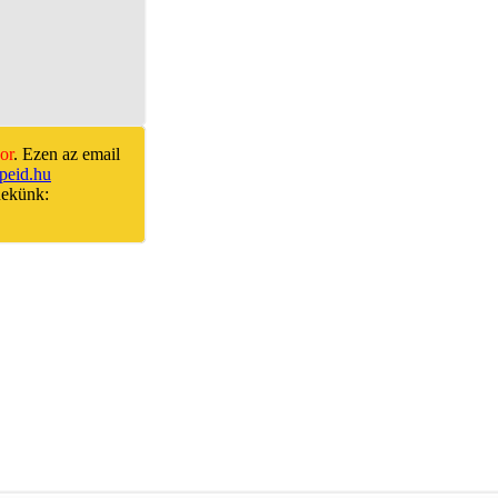
or
. Ezen az email
peid.hu
nekünk: