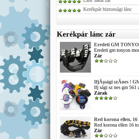
Lánc lakat zár
Kerékpár biztonsági lánc
Kerékpár lánc zár
Eredeti GM TONYON 
Eredeti gm tonyon moun
Zár
IfjĂşsági szĂ­nes ! G
Ifj sági sz nes gm 561 
Zárak
Red korona ellen, 16 
Red korona ellen 16 ton
Zár