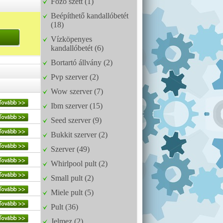
Főző szett (1)
Beépíthető kandallóbetét
(18)
Vízköpenyes
kandallóbetét (6)
Bortartó állvány (2)
Pvp szerver (2)
Wow szerver (7)
Ibm szerver (15)
Seed szerver (9)
Bukkit szerver (2)
Szerver (49)
Whirlpool pult (2)
Small pult (2)
Miele pult (5)
Pult (36)
Jelmez (2)