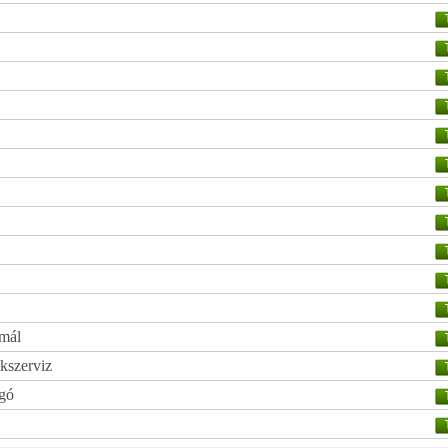
rmál
akszerviz
rgó