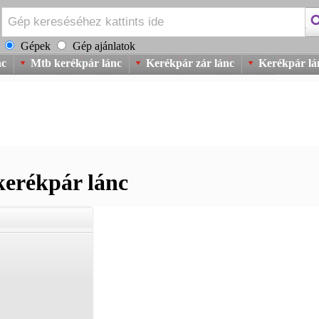
Gépek
Gép ajánlatok
nc
Mtb kerékpár lánc
Kerékpár zár lánc
Kerékpár lá
kerékpár lánc