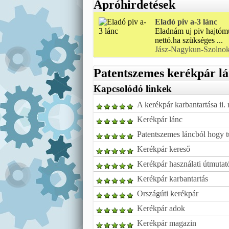
Apróhirdetések
Eladó piv a-3 lánc
Eladnám uj piv hajtóm
nettó.ha szükséges ...
Jász-Nagykun-Szolno
Patentszemes kerékpár l
Kapcsolódó linkek
A kerékpár karbantartása ii. 
Kerékpár lánc
Patentszemes láncból hogy 
Kerékpár kereső
Kerékpár használati útmutat
Kerékpár karbantartás
Országúti kerékpár
Kerékpár adok
Kerékpár magazin