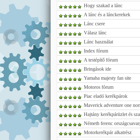
Hogy szakad a lánc
A lánc és a lánckerekek
Lánc csere
Válasz lánc
Lánc használat
Index fórum
A testépítő fórum
Bringások ide
Yamaha majesty fan site
Motoros fórum
Piac eladó kerékpárok
Maverick adventure one no
Hajtány kerékpárüzlet és sz
Németh ferenc országcsava
Motorkerékpár alkatrész