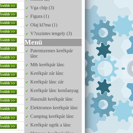
Vga chip (3)
Figura (1)
Olaj kl?ma (1)
V?zszintes tengely (3)
Menü
Patentszemes kerékpár
lánc
Mtb kerékpár lánc
Kerékpár zár lánc
Kerékpár lánc zár
Kerékpár lánc kenőanyag
Használt kerékpár lánc
Elektromos kerékpár lánc
Camping kerékpár lánc
Kerékpár ugrik a lánc