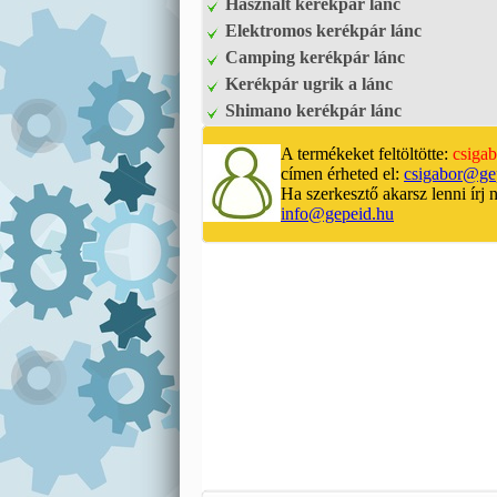
Használt kerékpár lánc
Elektromos kerékpár lánc
Camping kerékpár lánc
Kerékpár ugrik a lánc
Shimano kerékpár lánc
A termékeket feltöltötte:
csigab
címen érheted el:
csigabor@ge
Ha szerkesztő akarsz lenni írj 
info@gepeid.hu