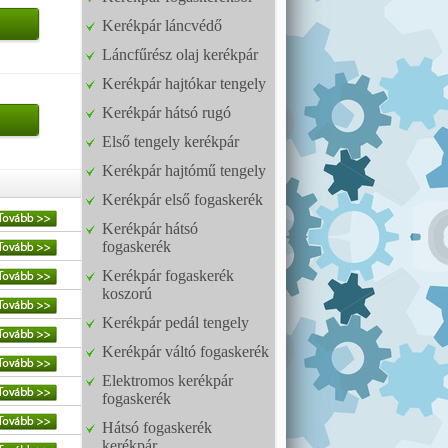
Kerékpár láncvédő
Láncfűrész olaj kerékpár
Kerékpár hajtókar tengely
Kerékpár hátsó rugó
Első tengely kerékpár
Kerékpár hajtómű tengely
Kerékpár első fogaskerék
Kerékpár hátsó
fogaskerék
Kerékpár fogaskerék
koszorú
Kerékpár pedál tengely
Kerékpár váltó fogaskerék
Elektromos kerékpár
fogaskerék
Hátsó fogaskerék
kerékpár