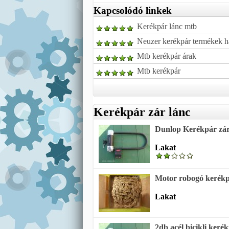
Kapcsolódó linkek
Kerékpár lánc mtb
Neuzer kerékpár termékek ha
Mtb kerékpár árak
Mtb kerékpár
Kerékpár zár lánc
Dunlop Kerékpár zár 
Lakat
Motor robogó kerékpár
Lakat
2db acél bicikli keré