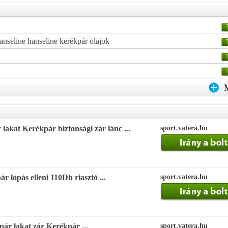
nseline hanseline kerékpár olajok
lakat Kerékpár biztonsági zár lánc ...
sport.vatera.hu
 lopás elleni 110Db riasztó ...
sport.vatera.hu
kpár lakat zár Kerékpár ...
sport.vatera.hu