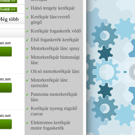
Hátsó tengely kerékpár
Kerékpár láncvezető
Még több
görgő
Kerékpár fogaskerék védő
Első fogaskerék kerékpár
nt.net
Motorkerékpár lánc spray
Motorkerékpár biztonsági
lánc
Olcsó motorkerékpár lánc
nt.net
Motorkerékpár lánc
szerszám
Pannonia motorkerékpár
lánc
Kerékpár nyereg rögzítő
csavar
nt.net
Elektromos kerékpár
motor fogaskerék