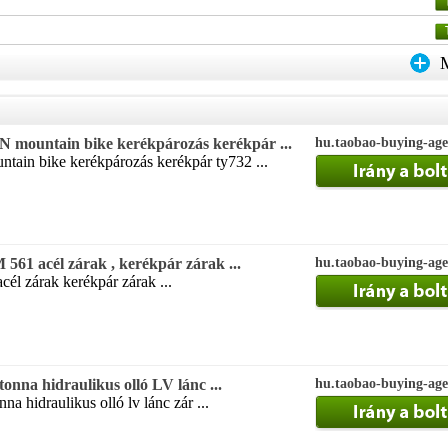
mountain bike kerékpározás kerékpár ...
hu.taobao-buying-age
tain bike kerékpározás kerékpár ty732 ...
M 561 acél zárak , kerékpár zárak ...
hu.taobao-buying-age
acél zárak kerékpár zárak ...
tonna hidraulikus olló LV lánc ...
hu.taobao-buying-age
na hidraulikus olló lv lánc zár ...