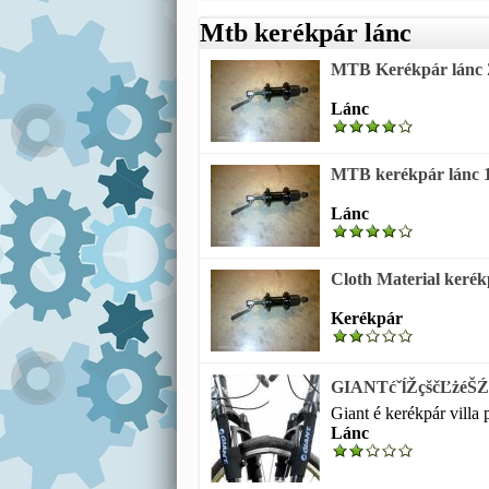
Mtb kerékpár lánc
MTB Kerékpár lánc Z
Lánc
MTB kerékpár lánc 1
Lánc
Cloth Material kerék
Kerékpár
GIANTćˇĺŽçščĽżéŠŹč
Giant é kerékpár villa 
Lánc