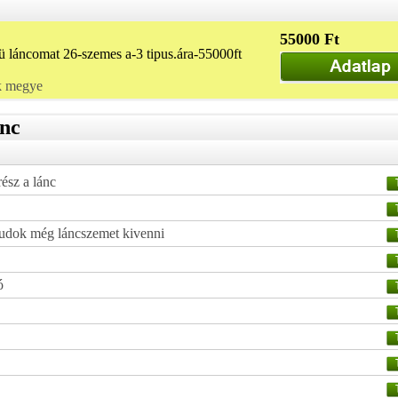
55000 Ft
ü láncomat 26-szemes a-3 tipus.ára-55000ft
k megye
ánc
rész a lánc
tudok még láncszemet kivenni
ó