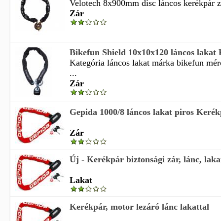
Velotech 8x900mm disc láncos kerékpár zá
Zár
Bikefun Shield 10x10x120 láncos lakat
Kategória láncos lakat márka bikefun mé
...
Zár
Gepida 1000/8 láncos lakat piros Kerék
Zár
Új - Kerékpár biztonsági zár, lánc, laka
Lakat
Kerékpár, motor lezáró lánc lakattal