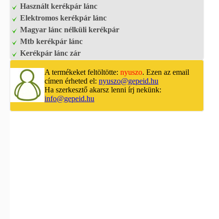
Használt kerékpár lánc
Elektromos kerékpár lánc
Magyar lánc nélküli kerékpár
Mtb kerékpár lánc
Kerékpár lánc zár
A termékeket feltöltötte:
nyuszo
. Ezen az email
címen érheted el:
nyuszo@gepeid.hu
Ha szerkesztő akarsz lenni írj nekünk:
info@gepeid.hu