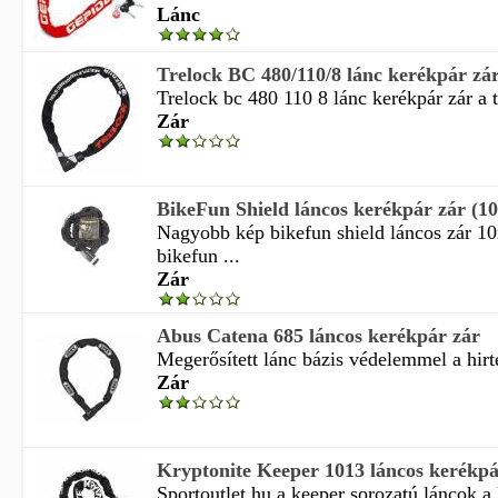
Lánc
Trelock BC 480/110/8 lánc kerékpár zá
Trelock bc 480 110 8 lánc kerékpár zár a t
Zár
BikeFun Shield láncos kerékpár zár 
Nagyobb kép bikefun shield láncos zár
bikefun ...
Zár
Abus Catena 685 láncos kerékpár zár
Megerősített lánc bázis védelemmel a hirte
Zár
Kryptonite Keeper 1013 láncos kerékpá
Sportoutlet.hu a keeper sorozatú láncok a l