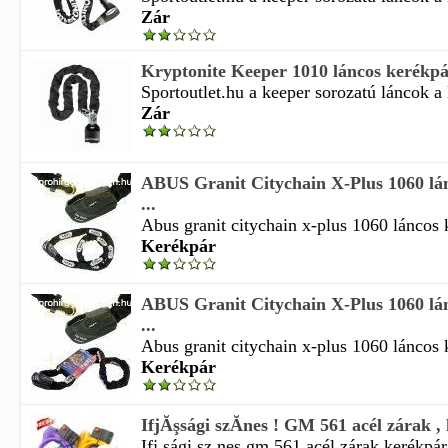
Zár
Kryptonite Keeper 1010 láncos kerékpá
Sportoutlet.hu a keeper sorozatú láncok a l
Zár
ABUS Granit Citychain X-Plus 1060 lán
...
Abus granit citychain x-plus 1060 láncos k
Kerékpár
ABUS Granit Citychain X-Plus 1060 lán
...
Abus granit citychain x-plus 1060 láncos k
Kerékpár
IfjĂşsági szĂ­nes ! GM 561 acél zárak , 
Ifj sági sz nes gm 561 acél zárak kerékpár 