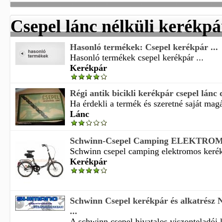
Csepel lánc nélküli kerékpá
Hasonló termékek: Csepel kerékpár ...
Hasonló termékek csepel kerékpár ...
Kerékpár
Régi antik bicikli kerékpár csepel lánc
Ha érdekli a termék és szeretné saját magá
Lánc
Schwinn-Csepel Camping ELEKTROM
Schwinn csepel camping elektromos kerék
Kerékpár
Schwinn Csepel kerékpár és alkatrész
...
A schwinn csepel hivatalos viszonteladói l