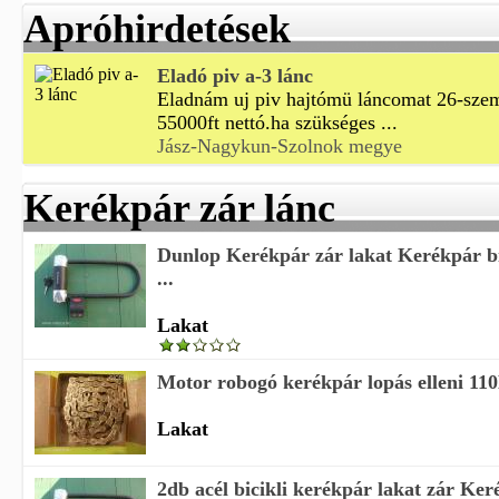
Apróhirdetések
Eladó piv a-3 lánc
Eladnám uj piv hajtómü láncomat 26-szeme
55000ft nettó.ha szükséges ...
Jász-Nagykun-Szolnok megye
Kerékpár zár lánc
Dunlop Kerékpár zár lakat Kerékpár bi
...
Lakat
Motor robogó kerékpár lopás elleni 110D
Lakat
2db acél bicikli kerékpár lakat zár Keré