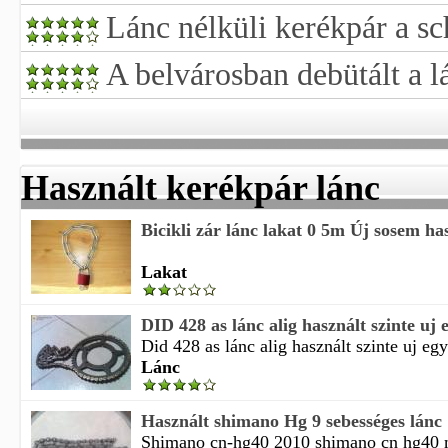
Lánc nélküli kerékpár a s
A belvárosban debütált a l
Használt kerékpár lánc
Bicikli zár lánc lakat 0 5m Új sosem hasz
Lakat
DID 428 as lánc alig használt szinte uj e
Did 428 as lánc alig használt szinte uj egy
Lánc
Használt shimano Hg 9 sebességes lánc
Shimano cn-hg40 2010 shimano cn hg40 m