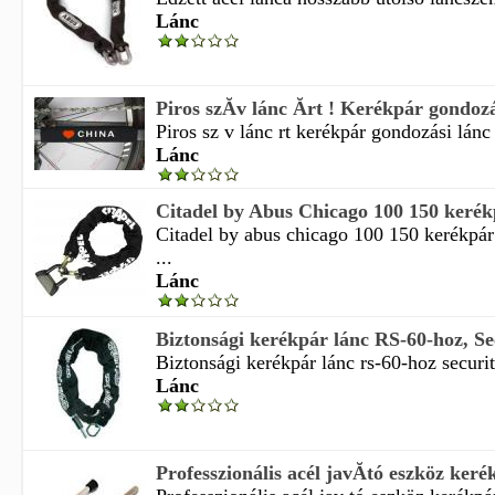
Lánc
Piros szĂ­v lánc Ă­rt ! Kerékpár gondozá
Piros sz v lánc rt kerékpár gondozási lánc 
Lánc
Citadel by Abus Chicago 100 150 kerékp
Citadel by abus chicago 100 150 kerékpá
...
Lánc
Biztonsági kerékpár lánc RS-60-hoz, Sec
Biztonsági kerékpár lánc rs-60-hoz securit
Lánc
Professzionális acél javĂ­tó eszköz kerék