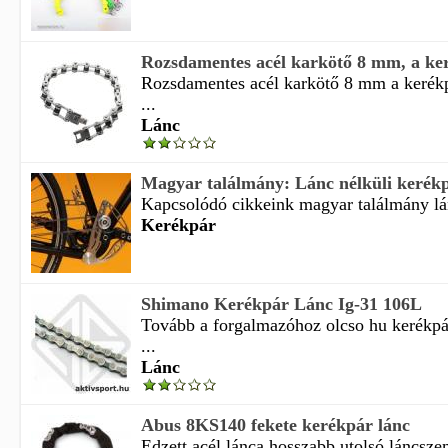
Rozsdamentes acél karkötő 8 mm, a ker
Rozsdamentes acél karkötő 8 mm a kerékp
...
Lánc
Magyar találmány: Lánc nélküli kerék
Kapcsolódó cikkeink magyar találmány lán
Kerékpár
Shimano Kerékpár Lánc Ig-31 106L
Tovább a forgalmazóhoz olcso hu kerékpá
...
Lánc
Abus 8KS140 fekete kerékpár lánc
Edzett acél lánca hosszabb utolsó láncsze