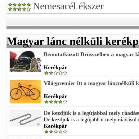
Nemesacél ékszer
Magyar lánc nélküli kerék
Bemutatkozott Brüsszelben a magyar lán
Kerékpár
Világpremier itt a magyar láncnélküli 
Kerékpár
De kezdjük is a legújabbal mely ráadás
De kezdjük is a legújabbal mely ráadásul m
Kerékpár