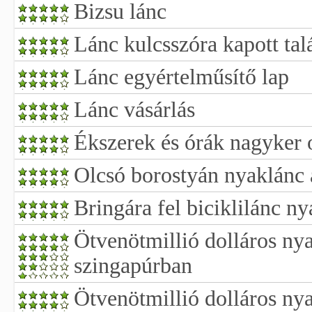
Bizsu lánc
Lánc kulcsszóra kapott tal
Lánc egyértelműsítő lap
Lánc vásárlás
Ékszerek és órák nagyker 
Olcsó borostyán nyaklánc 
Bringára fel biciklilánc n
Ötvenötmillió dolláros ny
szingapúrban
Ötvenötmillió dolláros ny