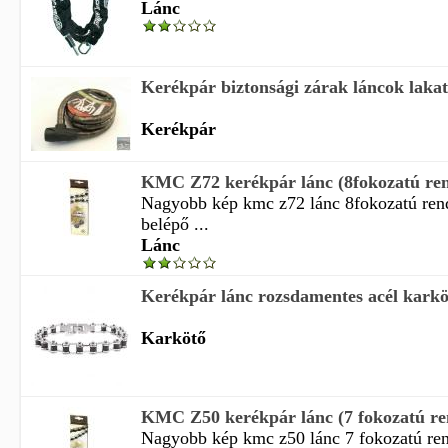
Lánc
Kerékpár biztonsági zárak láncok laka
Kerékpár
KMC Z72 kerékpár lánc (8fokozatú ren
Nagyobb kép kmc z72 lánc 8fokozatú ren
belépő ...
Lánc
Kerékpár lánc rozsdamentes acél karkö
Karkötő
KMC Z50 kerékpár lánc (7 fokozatú re
Nagyobb kép kmc z50 lánc 7 fokozatú re