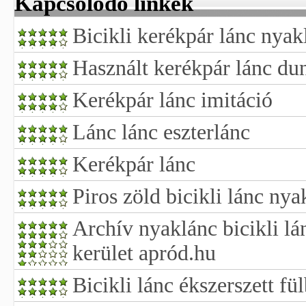
Kapcsolódó linkek
Bicikli kerékpár lánc nya
Használt kerékpár lánc du
Kerékpár lánc imitáció
Lánc lánc eszterlánc
Kerékpár lánc
Piros zöld bicikli lánc ny
Archív nyaklánc bicikli lá
kerület apród.hu
Bicikli lánc ékszerszett fü