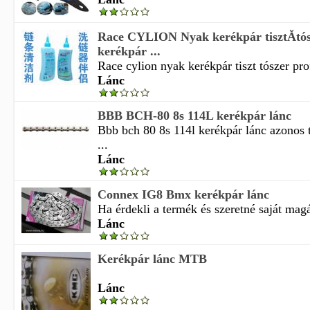
Race CYLION Nyak kerékpár tisztĂ­tós
kerékpár ...
Race cylion nyak kerékpár tiszt tószer prof
Lánc
BBB BCH-80 8s 114L kerékpár lánc
Bbb bch 80 8s 114l kerékpár lánc azonos
...
Lánc
Connex IG8 Bmx kerékpár lánc
Ha érdekli a termék és szeretné saját magá
Lánc
Kerékpár lánc MTB
Lánc