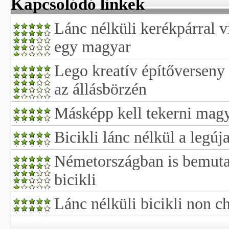
Kapcsolódó linkek
Lánc nélküli kerékpárral 
egy magyar
Lego kreatív építőverseny é
az állásbörzén
Másképp kell tekerni magya
Bicikli lánc nélkül a legú
Németországban is bemutat
bicikli
Lánc nélküli bicikli non c