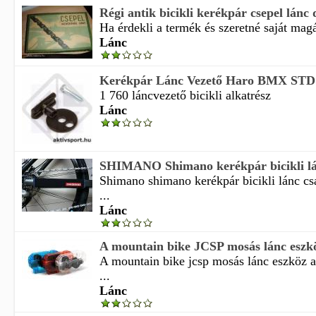
Régi antik bicikli kerékpár csepel lánc
Ha érdekli a termék és szeretné saját magá
Lánc
Kerékpár Lánc Vezető Haro BMX ST
1 760 láncvezető bicikli alkatrész
Lánc
SHIMANO Shimano kerékpár bicikli lánc
Shimano shimano kerékpár bicikli lánc cs
...
Lánc
A mountain bike JCSP mosás lánc eszkö
A mountain bike jcsp mosás lánc eszköz 
...
Lánc