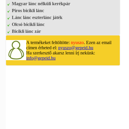
Magyar lánc nélküli kerékpár
Piros bicikli lánc
Lánc lánc eszterlánc játék
Olcsó bicikli lánc
Bicikli lánc zár
A termékeket feltöltötte:
nyuszo
. Ezen az email
címen érheted el:
nyuszo@gepeid.hu
Ha szerkesztő akarsz lenni írj nekünk:
info@gepeid.hu