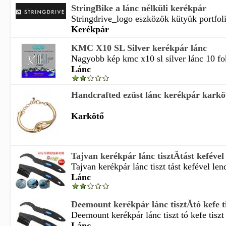
StringBike a lánc nélküli kerékpár
Stringdrive_logo eszközök kütyük portfoli
Kerékpár
KMC X10 SL Silver kerékpár lánc
Nagyobb kép kmc x10 sl silver lánc 10 fo
Lánc
Handcrafted ezüst lánc kerékpár karkötő
Karkötő
Tajvan kerékpár lánc tisztĂ­tást kefével
Tajvan kerékpár lánc tiszt tást kefével len
Lánc
Deemount kerékpár lánc tisztĂ­tó kefe ti
Deemount kerékpár lánc tiszt tó kefe tiszt 
Lánc