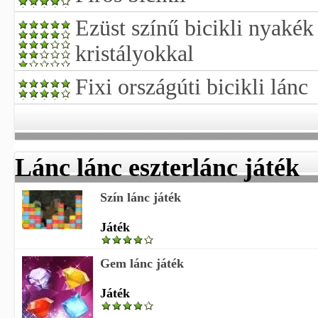
Ezüst színű bicikli nyakék
kristályokkal
Fixi országúti bicikli lánc
Lánc lánc eszterlánc játék
Szín lánc játék
Játék
Gem lánc játék
Játék