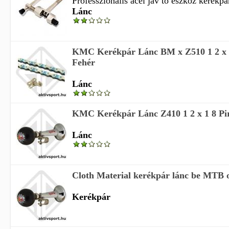
Professzionális acél jav tó eszköz kerékpá
Lánc
KMC Kerékpár Lánc BM x Z510 1 2 x 1
Fehér
Lánc
KMC Kerékpár Lánc Z410 1 2 x 1 8 Pi
Lánc
Cloth Material kerékpár lánc be MTB or
Kerékpár