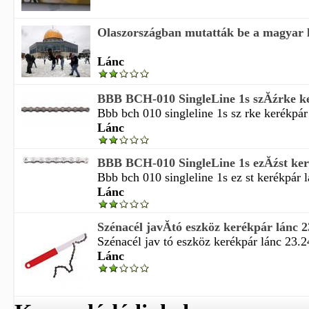
Olaszországban mutatták be a magyar lá
Lánc
BBB BCH-010 SingleLine 1s szĂźrke k
Bbb bch 010 singleline 1s sz rke kerékpár 
Lánc
BBB BCH-010 SingleLine 1s ezĂźst ker
Bbb bch 010 singleline 1s ez st kerékpár l
Lánc
Szénacél javĂ­tó eszköz kerékpár lánc 23
Szénacél jav tó eszköz kerékpár lánc 23.24
Lánc