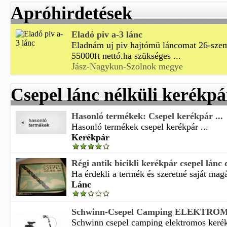
Apróhirdetések
Eladó piv a-3 lánc
Eladnám uj piv hajtómü láncomat 26-szeme
55000ft nettó.ha szükséges ...
Jász-Nagykun-Szolnok megye
Csepel lánc nélküli kerékpá
Hasonló termékek: Csepel kerékpár ...
Hasonló termékek csepel kerékpár ...
Kerékpár
Régi antik bicikli kerékpár csepel lánc
Ha érdekli a termék és szeretné saját magá
Lánc
Schwinn-Csepel Camping ELEKTROM
Schwinn csepel camping elektromos kerék