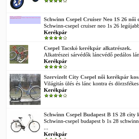
Schwinn Csepel Cruiser Neo 1S 26 női 
Schwinn-csepel cruiser neo 1s 26 legújabb
Kerékpár
Csepel Tacskó kerékpár alkatrészek.
Alkatrészei sárvédők láncvédő pedálos lán
Kerékpár
Szervizelt City Csepel női kerékpár kos
Világitás ülés és lánc kontra és dörzsfékes
Kerékpár
Schwinn Csepel Budapest B 1S 28 city 
Schwinn-csepel budapest b 1s 28 schwinn
...
Kerékpár