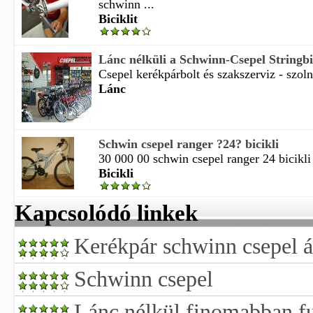
schwinn ...
Biciklit
Lánc nélküli a Schwinn-Csepel Stringb
Csepel kerékpárbolt és szakszerviz - szolno
Lánc
Schwin csepel ranger ?24? bicikli
30 000 00 schwin csepel ranger 24 bicikli 
Bicikli
Kapcsolódó linkek
Kerékpár schwinn csepel 
Schwinn csepel
Lánc nélkül finomabban f