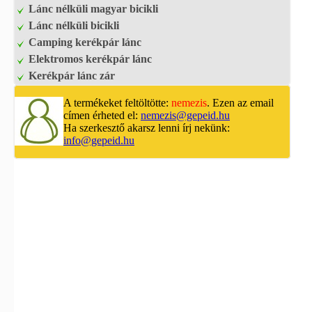
Lánc nélküli magyar bicikli
Lánc nélküli bicikli
Camping kerékpár lánc
Elektromos kerékpár lánc
Kerékpár lánc zár
A termékeket feltöltötte:
nemezis
. Ezen az email
címen érheted el:
nemezis@gepeid.hu
Ha szerkesztő akarsz lenni írj nekünk:
info@gepeid.hu