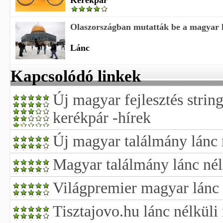
Kerékpár
Olaszországban mutatták be a magyar lá
Lánc
Kapcsolódó linkek
Új magyar fejlesztés string
kerékpár -hírek
Új magyar találmány lánc 
Magyar találmány lánc nél
Világpremier magyar lánc 
Tisztajovo.hu lánc nélküli