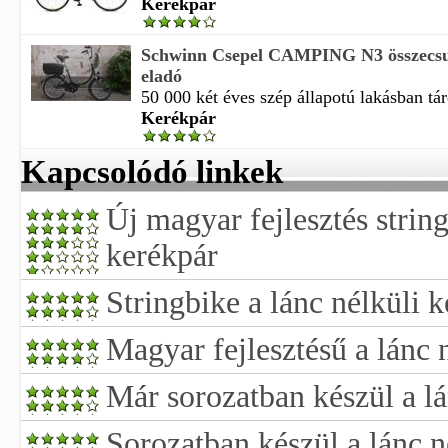
Kerékpár
Schwinn Csepel CAMPING N3 összecsu
eladó
50 000 két éves szép állapotú lakásban táro
Kerékpár
Kapcsolódó linkek
Új magyar fejlesztés string
kerékpár
Stringbike a lánc nélküli 
Magyar fejlesztésű a lánc 
Már sorozatban készül a lá
Sorozatban készül a lánc n