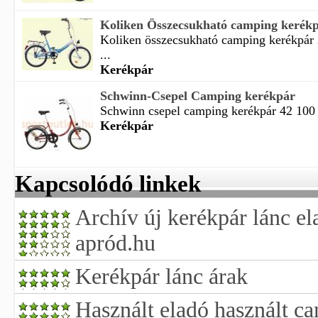
Koliken Összecsukható camping kerékpár
Koliken összecsukható camping kerékpár 2
...
Kerékpár
Schwinn-Csepel Camping kerékpár
Schwinn csepel camping kerékpár 42 100 
Kerékpár
Kapcsolódó linkek
Archív új kerékpár lánc el
apród.hu
Kerékpár lánc árak
Használt eladó használt ca