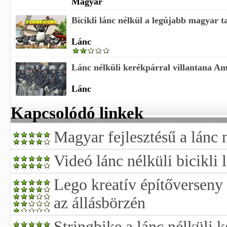
Magyar
Bicikli lánc nélkül a legújabb magyar 
Lánc
Lánc nélküli kerékpárral villantana Am
Lánc
Kapcsolódó linkek
Magyar fejlesztésű a lánc 
Videó lánc nélküli bicikli 
Lego kreatív építőverseny é
az állásbörzén
Stringbike a lánc nélküli 