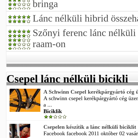
bringa
Lánc nélküli hibrid összeh
Szőnyi ferenc lánc nélküli
raam-on
Csepel lánc nélküli bicikli
A Schwinn Csepel kerékpárgyártó cég ü
A schwinn csepel kerékpárgyártó cég üze
a ...
Biciklik
Csepelen készítik a lánc nélküli biciklit
Facebook facebook 2011 október 02 vasár