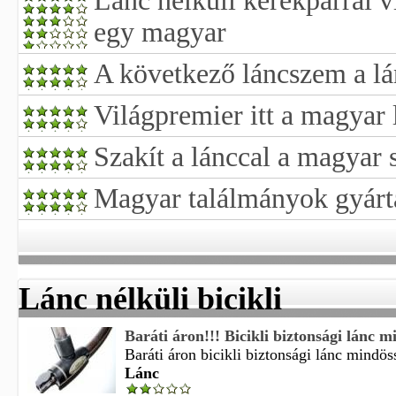
Lánc nélküli kerékpárral 
egy magyar
A következő láncszem a lá
Világpremier itt a magyar 
Szakít a lánccal a magyar 
Magyar találmányok gyárt
Lánc nélküli bicikli
Baráti áron!!! Bicikli biztonsági lánc mi
Baráti áron bicikli biztonsági lánc mindöss
Lánc