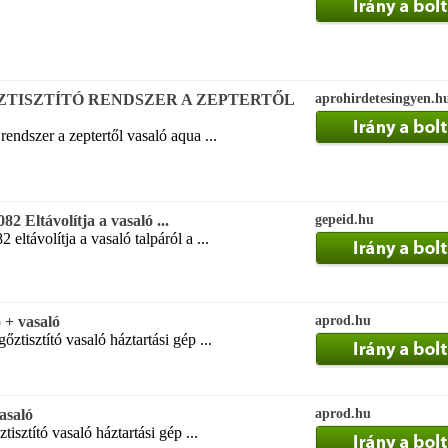
ŐZTISZTÍTÓ RENDSZER A ZEPTERTŐL
aprohirdetesingyen.h
rendszer a zeptertől vasaló aqua ...
82 Eltávolítja a vasaló ...
gepeid.hu
2 eltávolítja a vasaló talpáról a ...
 + vasaló
aprod.hu
ztisztító vasaló háztartási gép ...
vasaló
aprod.hu
isztító vasaló háztartási gép ...