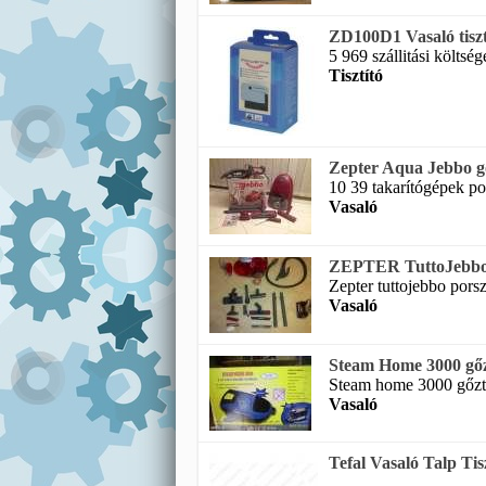
ZD100D1 Vasaló tiszt
5 969 szállitási költsé
Tisztító
Zepter Aqua Jebbo gőz
10 39 takarítógépek p
Vasaló
ZEPTER TuttoJebbo po
Zepter tuttojebbo porsz
Vasaló
Steam Home 3000 gőztis
Steam home 3000 gőztis
Vasaló
Tefal Vasaló Talp Tis