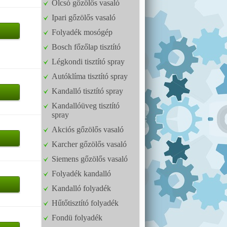
Olcsó gőzölős vasaló
Ipari gőzölős vasaló
Folyadék mosógép
Bosch főzőlap tisztító
Légkondi tisztító spray
Autóklíma tisztító spray
Kandalló tisztító spray
Kandallóüveg tisztító
spray
Akciós gőzölős vasaló
Karcher gőzölős vasaló
Siemens gőzölős vasaló
Folyadék kandalló
Kandalló folyadék
Hűtőtisztító folyadék
Fondü folyadék