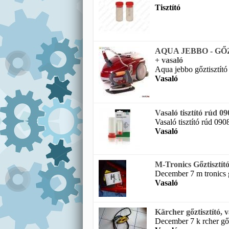
Tisztító
AQUA JEBBO - G
+ vasaló
Aqua jebbo gőztisztító 
Vasaló
Vasaló tisztító rúd 090
Vasaló tisztító rúd 0908
Vasaló
M-Tronics Gőztisztító
December 7 m tronics gő
Vasaló
Kärcher gőztisztító, 
December 7 k rcher gőzt