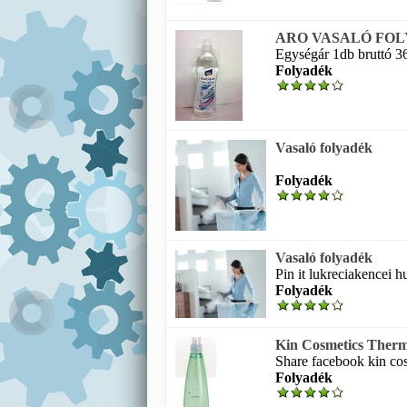
ARO VASALÓ FOL
Egységár 1db bruttó 
Folyadék
Vasaló folyadék
Folyadék
Vasaló folyadék
Pin it lukreciakencei 
Folyadék
Kin Cosmetics Thermi
Share facebook kin cos
Folyadék