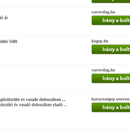
varrovilag.hu
ó ár
tító Stift
kisgep.hu
varrovilag.hu
őztisztító és vasaló dobozában ...
haztartasigep.teszvesz
isztító és vasaló dobozában eladó ...