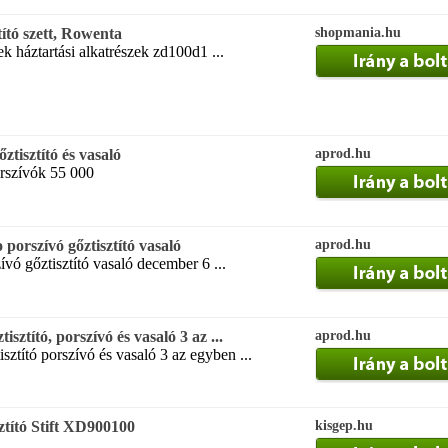
ító szett, Rowenta
shopmania.hu
gek háztartási alkatrészek zd100d1 ...
tisztító és vasaló
aprod.hu
orszívók 55 000
rszívó gőztisztító vasaló
aprod.hu
ívó gőztisztító vasaló december 6 ...
ztító, porszívó és vasaló 3 az ...
aprod.hu
ztító porszívó és vasaló 3 az egyben ...
ztító Stift XD900100
kisgep.hu