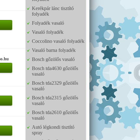
Kerékpár lánc tisztító
folyadék
Folyadék vasaló
Vasaló folyadék
Coccolino vasaló folyadék
Vasaló barna folyadék
so.hu
Bosch gőzölős vasaló
Bosch tda4630 gőzölős
vasaló
Bosch tda2329 gőzölős
vasaló
Bosch tda2315 gőzölős
vasaló
Bosch tda2610 gőzölős
vasaló
Autó légkondi tisztító
spray