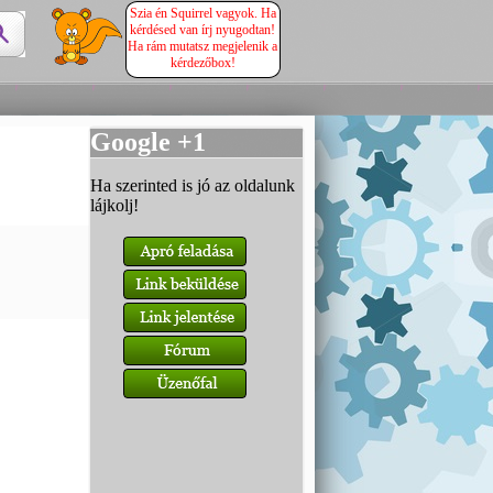
Szia én Squirrel vagyok. Ha
kérdésed van írj nyugodtan!
Ha rám mutatsz megjelenik a
kérdezőbox!
Google +1
Ha szerinted is jó az oldalunk
lájkolj!