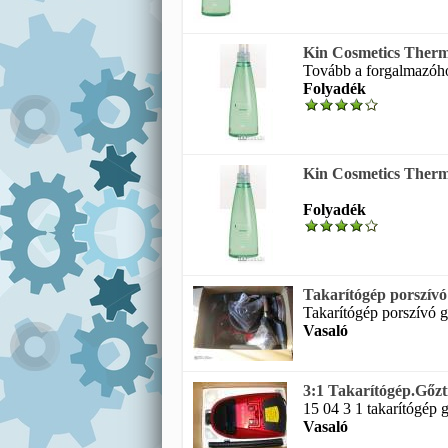
Kin Cosmetics Thermi
Tovább a forgalmazóhoz
Folyadék
Kin Cosmetics Thermi
Folyadék
Takarítógép porszívó 
Takarítógép porszívó gő
Vasaló
3:1 Takarítógép.Gőzti
15 04 3 1 takarítógép gő
Vasaló