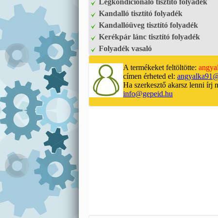
Légkondicionáló tisztító folyadék
Kandalló tisztító folyadék
Kandallóüveg tisztító folyadék
Kerékpár lánc tisztító folyadék
Folyadék vasaló
A termékeket feltöltötte:
angya
címen érheted el:
angyalka91@
Ha szerkesztő akarsz lenni írj 
info@gepeid.hu