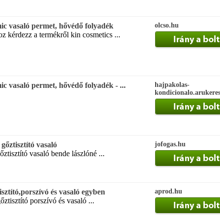
c vasaló permet, hővédő folyadék
olcso.hu
 kérdezz a termékről kin cosmetics ...
c vasaló permet, hővédő folyadék - ...
hajpakolas-
kondicionalo.arukere
gőztisztító vasaló
jofogas.hu
ztisztító vasaló bende lászlóné ...
sztító,porszívó és vasaló egyben
aprod.hu
ztisztító porszívó és vasaló ...