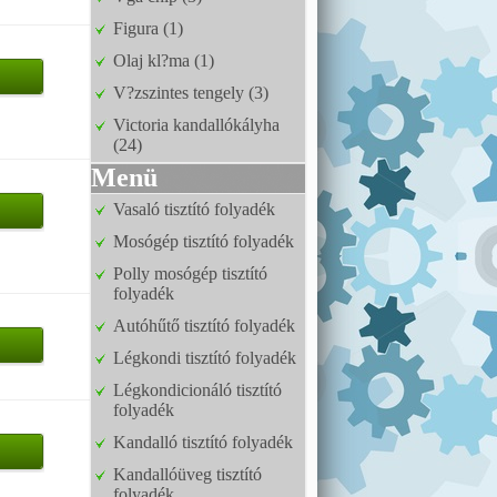
Figura (1)
Olaj kl?ma (1)
V?zszintes tengely (3)
Victoria kandallókályha
(24)
Menü
Vasaló tisztító folyadék
Mosógép tisztító folyadék
Polly mosógép tisztító
folyadék
Autóhűtő tisztító folyadék
Légkondi tisztító folyadék
Légkondicionáló tisztító
folyadék
Kandalló tisztító folyadék
Kandallóüveg tisztító
folyadék