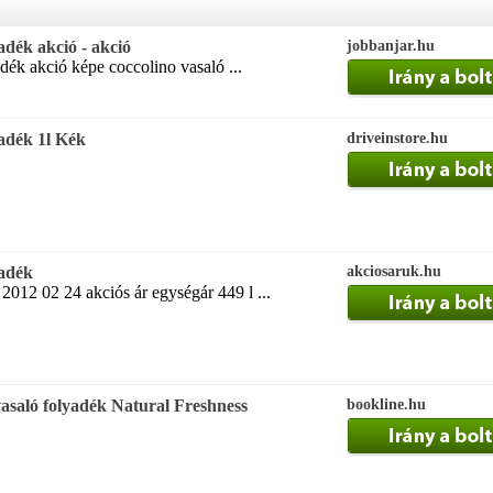
adék akció - akció
jobbanjar.hu
dék akció képe coccolino vasaló ...
yadék 1l Kék
driveinstore.hu
yadék
akciosaruk.hu
 2012 02 24 akciós ár egységár 449 l ...
asaló folyadék Natural Freshness
bookline.hu