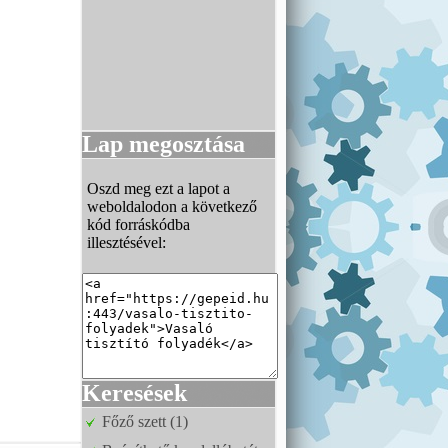
Lap megosztása
Oszd meg ezt a lapot a
weboldalodon a következő
kód forráskódba
illesztésével:
Keresések
Főző szett (1)