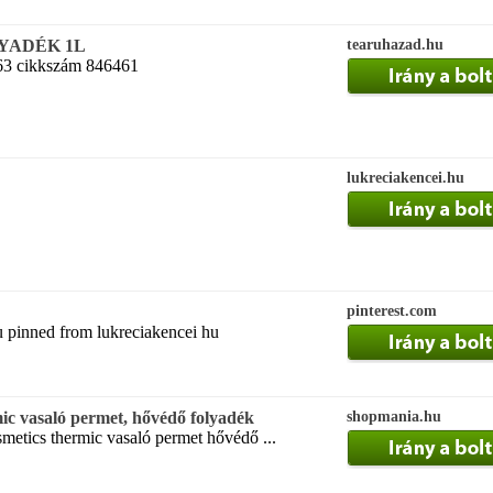
YADÉK 1L
tearuhazad.hu
363 cikkszám 846461
lukreciakencei.hu
pinterest.com
hu pinned from lukreciakencei hu
c vasaló permet, hővédő folyadék
shopmania.hu
metics thermic vasaló permet hővédő ...