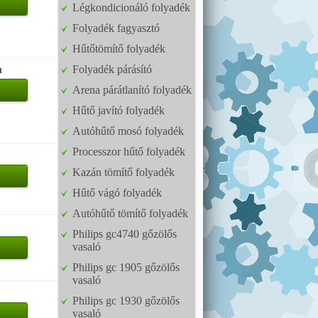
Légkondicionáló folyadék
Folyadék fagyasztó
Hűtőtömítő folyadék
Folyadék párásító
u
Arena párátlanító folyadék
Hűtő javító folyadék
Autóhűtő mosó folyadék
Processzor hűtő folyadék
Kazán tömítő folyadék
Hűtő vágó folyadék
Autóhűtő tömítő folyadék
Philips gc4740 gőzölős
vasaló
Philips gc 1905 gőzölős
vasaló
Philips gc 1930 gőzölős
vasaló