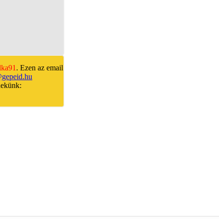
lka91
. Ezen az email
gepeid.hu
nekünk: