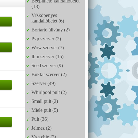
Beépíthető kandallóbetét
(18)
Vízköpenyes
kandallóbetét (6)
Bortartó állvány (2)
Pvp szerver (2)
Wow szerver (7)
Ibm szerver (15)
Seed szerver (9)
Bukkit szerver (2)
Szerver (49)
Whirlpool pult (2)
Small pult (2)
Miele pult (5)
Pult (36)
Jelmez (2)
Vga chip (3)