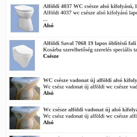
Alföldi 4037 WC csésze alsó kifolyású, 
Alföldi 4037 wc csésze alsó kifolyású lap
...
Alsó
Alföldi Saval 7068 19 lapos öblítésű fali
Kosárba szerelhetőség szerelés speciális tar
Csésze
WC csésze vadonat új alföldi alsó kifoly
Wc csész vadonat új alföldi wc csésze vado
Alsó
Wc csésze alföldi vadonat új alsó kifolyá
Wc csész vadonat új alföldi wc csésze alfö
Alsó