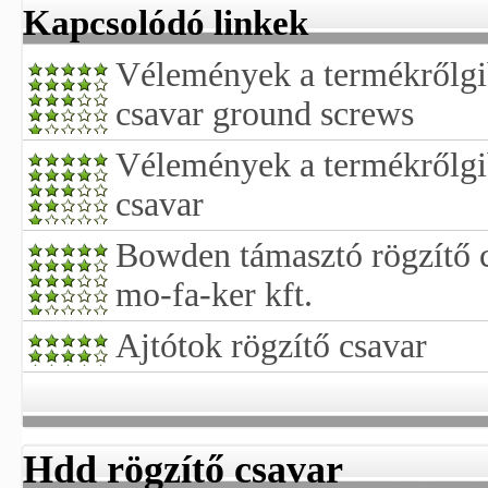
Kapcsolódó linkek
Vélemények a termékrőlgib
csavar ground screws
Vélemények a termékrőlgib
csavar
Bowden támasztó rögzítő c
mo-fa-ker kft.
Ajtótok rögzítő csavar
Hdd rögzítő csavar