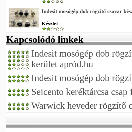
Indesit mosógép dob rögzítő csavar kész
Készlet
Kapcsolódó linkek
Indesit mosógép dob rögzít
kerület apród.hu
Indesit mosógép dob rögzít
Seicento keréktárcsa csap 
Warwick heveder rögzítő c