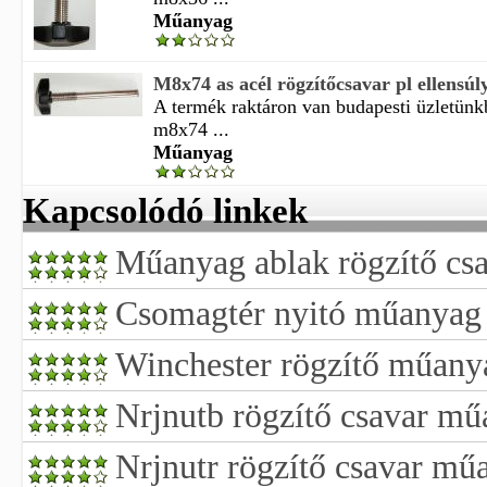
Műanyag
M8x74 as acél rögzítőcsavar pl ellensúly
A termék raktáron van budapesti üzletün
m8x74 ...
Műanyag
Kapcsolódó linkek
Műanyag ablak rögzítő cs
Csomagtér nyitó műanyag l
Winchester rögzítő műany
Nrjnutb rögzítő csavar m
Nrjnutr rögzítő csavar mű