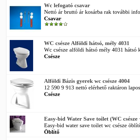
Wc lefogató csavar
Nettó ár bruttó ár kosárba rak további in
Csavar
WC csésze Alföldi hátsó, mély 4031
Wc csésze alföldi hátsó mély 4031 hátsó k
Csésze
Alföldi Bázis gyerek wc csésze 4004
12 590 9 913 nettó elérhető raktáron lapos 
Csésze
Easy-bid Water Save toilet (WC csésze + 
Easy-bid water save toilet wc csésze öblít
Öblítő