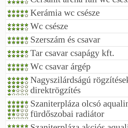
Kerámia wc csésze
Wc csésze
Szerszám és csavar
Tar csavar csapágy kft.
Wc csavar árgép
Nagyszilárdságú rögzítések
direktrögzítés
Szaniterpláza olcsó aquali
fürdőszobai radiátor
Szaniterpláza akciós aqual