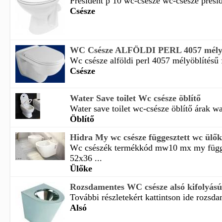
President p 10 wc-csésze wc-csésze presid
Csésze
WC Csésze ALFÖLDI PERL 4057 mélyöbl
Wc csésze alföldi perl 4057 mélyöblítésű f
Csésze
Water Save toilet Wc csésze öblítő
Water save toilet wc-csésze öblítő árak wat
Öblítő
Hidra My wc csésze függesztett wc ülő
Wc csészék termékkód mw10 mx my függe
52x36 ...
Ülőke
Rozsdamentes WC csésze alsó kifolyású
További részletekért kattintson ide rozsd
Alsó