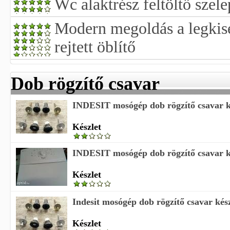
Wc alaktrész feltöltő szel
Modern megoldás a legkis
rejtett öblítő
Dob rögzítő csavar
INDESIT mosógép dob rögzítő csavar k
Készlet
INDESIT mosógép dob rögzítő csavar k
Készlet
Indesit mosógép dob rögzítő csavar kész
Készlet