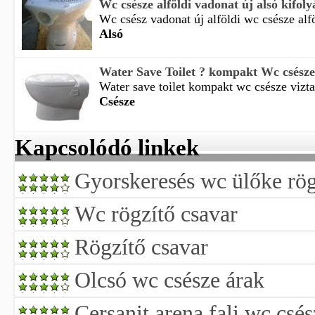
Wc csésze alföldi vadonat új alsó kifolyá
Wc csész vadonat új alföldi wc csésze alfö
Alsó
Water Save Toilet ? kompakt Wc csésze 
Water save toilet kompakt wc csésze vizta
Csésze
Kapcsolódó linkek
Gyorskeresés wc ülőke rög
Wc rögzítő csavar
Rögzítő csavar
Olcsó wc csésze árak
Cersanit arena fali wc csés