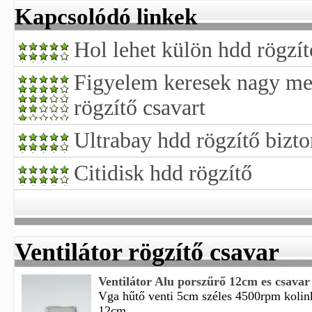
Kapcsolódó linkek
Hol lehet külön hdd rögzít
Figyelem keresek nagy m
rögzítő csavart
Ultrabay hdd rögzítő bizto
Citidisk hdd rögzítő
Ventilátor rögzítő csavar
Ventilátor Alu porszűrő 12cm es csavar
Vga hűtő venti 5cm széles 4500rpm kolin
12cm ...