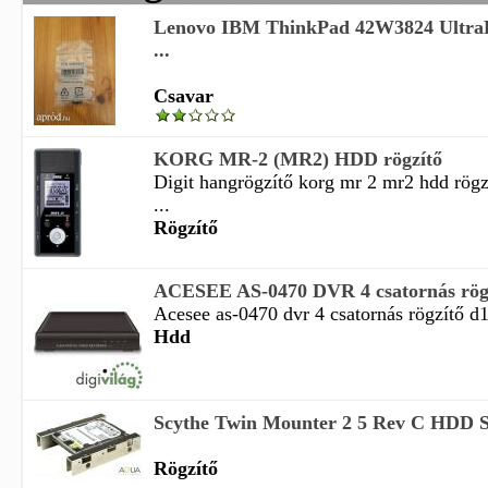
Lenovo IBM ThinkPad 42W3824 Ultra
...
Csavar
KORG MR-2 (MR2) HDD rögzítő
Digit hangrögzítő korg mr 2 mr2 hdd rög
...
Rögzítő
ACESEE AS-0470 DVR 4 csatornás rögzít
Acesee as-0470 dvr 4 csatornás rögzítő d1
Hdd
Scythe Twin Mounter 2 5 Rev C HDD S
Rögzítő