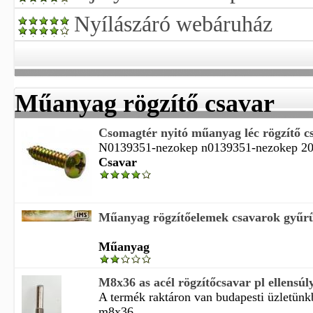
Nyílászáró webáruház
Műanyag rögzítő csavar
Csomagtér nyitó műanyag léc rögzítő c
N0139351-nezokep n0139351-nezokep 201
Csavar
Műanyag rögzítőelemek csavarok gyűrű
Műanyag
M8x36 as acél rögzítőcsavar pl ellensúly
A termék raktáron van budapesti üzletün
m8x36 ...