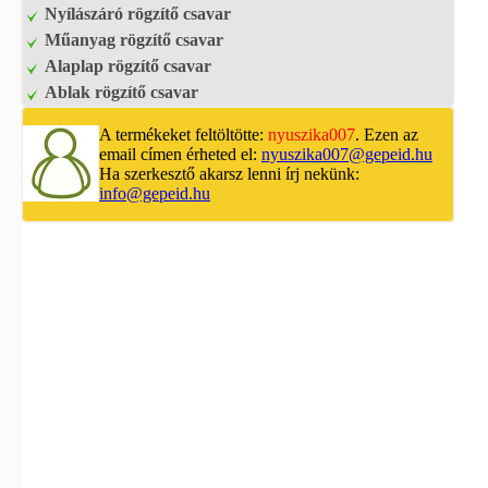
Nyílászáró rögzítő csavar
Műanyag rögzítő csavar
Alaplap rögzítő csavar
Ablak rögzítő csavar
A termékeket feltöltötte:
nyuszika007
. Ezen az
email címen érheted el:
nyuszika007@gepeid.hu
Ha szerkesztő akarsz lenni írj nekünk:
info@gepeid.hu