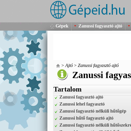
Gépek
Zanussi fagyasztó ajtó
>
Ajtó
>
Zanussi fagyasztó ajtó
Zanussi fagyas
Tartalom
Zanussi fagyasztó ajtó
Zanussi lehel fagyasztó
Zanussi fagyasztó nélküli hűtőgép
Zanussi hűtő fagyasztó ajtó
Zanussi fagyasztó nélküli hűtőszekr