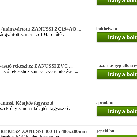
ó) (utángyártott) ZANUSSI ZC194AO ...
bolthely.hu
ángyártott zanussi zc194ao hűtő ...
yasztó rekeszhez ZANUSSI ZVC ...
haztartasigep-alkatre
ztó rekeszhez zanussi zvc rendelésre ...
anussi. Kétajtós fagyasztó
aprod.hu
zekrény zanussi kétajtós fagyasztó ...
EKESZ ZANUSSI 300 115 480x200mm
gepeid.hu
téséhez kérjük jelentkezzen be ...