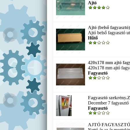
Ajtó
Ajtó (belső fagyaszt
Ajtó belső fagyasztó ut
Hűtő
420x178 mm ajtó fag
420x178 mm ajtó fagyas
Fagyasztó
Fagyasztó szekrény.Z
December 7 fagyasztó s
Fagyasztó
AJTÓ FAGYASZTÓR
Nettó ár az ár megtekin