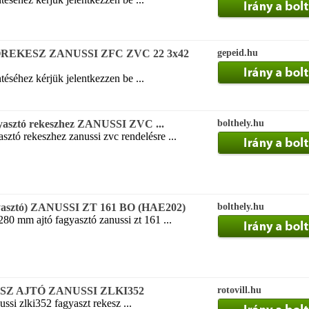
EKESZ ZANUSSI ZFC ZVC 22 3x42
gepeid.hu
téséhez kérjük jelentkezzen be ...
yasztó rekeszhez ZANUSSI ZVC ...
bolthely.hu
ztó rekeszhez zanussi zvc rendelésre ...
gyasztó) ZANUSSI ZT 161 BO (HAE202)
bolthely.hu
80 mm ajtó fagyasztó zanussi zt 161 ...
Z AJTÓ ZANUSSI ZLKI352
rotovill.hu
ussi zlki352 fagyaszt rekesz ...