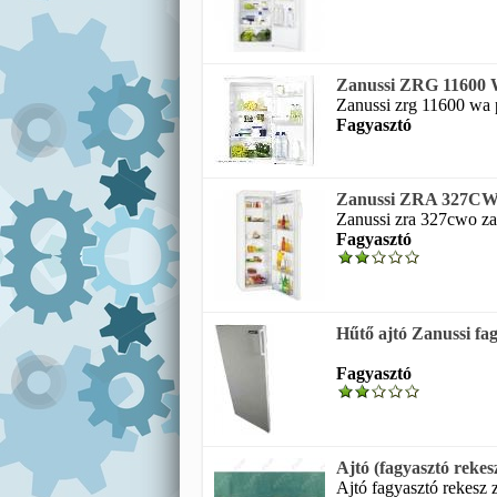
Zanussi ZRG 11600 WA
Zanussi zrg 11600 wa pu
Fagyasztó
Zanussi ZRA 327CWO 
Zanussi zra 327cwo za
Fagyasztó
Hűtő ajtó Zanussi fa
Fagyasztó
Ajtó (fagyasztó reke
Ajtó fagyasztó rekesz z