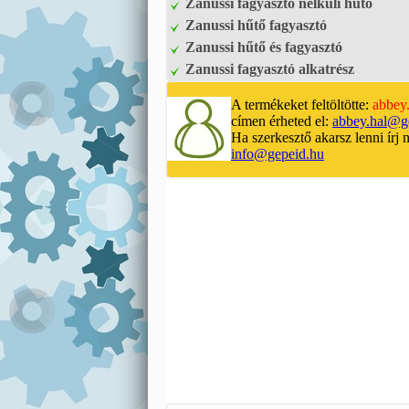
Zanussi fagyasztó nélküli hűtő
Zanussi hűtő fagyasztó
Zanussi hűtő és fagyasztó
Zanussi fagyasztó alkatrész
A termékeket feltöltötte:
abbey.
címen érheted el:
abbey.hal@g
Ha szerkesztő akarsz lenni írj 
info@gepeid.hu