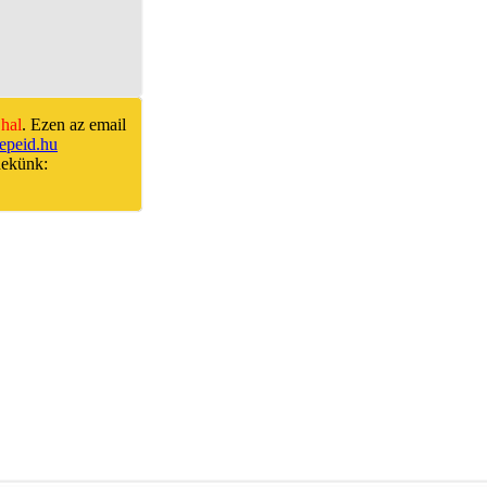
hal
. Ezen az email
epeid.hu
nekünk: