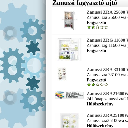
Zanussi fagyasztó ajtó
Zanussi ZRA 25600 WA
Zanussi zra 25600 wa e
Fagyasztó
Zanussi ZRG 11600 WA
Zanussi zrg 11600 wa pu
Fagyasztó
Zanussi ZRA 33100 WA
Zanussi zra 33100 wa e
Fagyasztó
Zanussi ZRA21600WA s
24 hónap zanussi zra21
Hűtőszekrény
Zanussi ZRA25100WA s
Zanussi zra25100wa sza
Hűtőszekrény