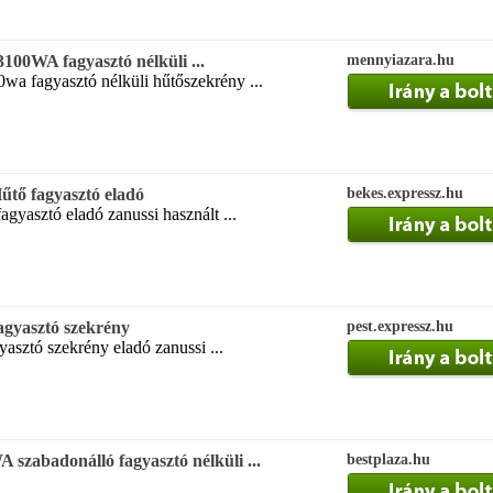
00WA fagyasztó nélküli ...
mennyiazara.hu
wa fagyasztó nélküli hűtőszekrény ...
tő fagyasztó eladó
bekes.expressz.hu
agyasztó eladó zanussi használt ...
agyasztó szekrény
pest.expressz.hu
yasztó szekrény eladó zanussi ...
zabadonálló fagyasztó nélküli ...
bestplaza.hu