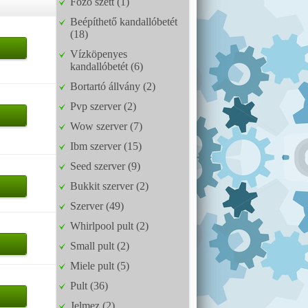
Főző szett (1)
Beépíthető kandallóbetét
(18)
Vízköpenyes
kandallóbetét (6)
Bortartó állvány (2)
Pvp szerver (2)
Wow szerver (7)
Ibm szerver (15)
Seed szerver (9)
Bukkit szerver (2)
Szerver (49)
Whirlpool pult (2)
Small pult (2)
Miele pult (5)
Pult (36)
Jelmez (2)