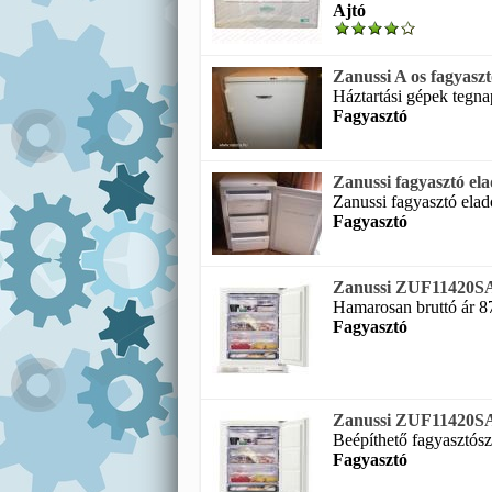
Ajtó
Zanussi A os fagyaszt
Háztartási gépek tegnap
Fagyasztó
Zanussi fagyasztó ela
Zanussi fagyasztó eladó
Fagyasztó
Zanussi ZUF11420SA 
Hamarosan bruttó ár 87
Fagyasztó
Zanussi ZUF11420SA 
Beépíthető fagyasztósz
Fagyasztó