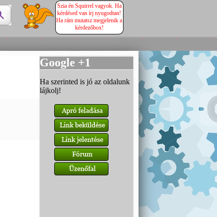
Szia én Squirrel vagyok. Ha
kérdésed van írj nyugodtan!
Ha rám mutatsz megjelenik a
kérdezőbox!
Google +1
Ha szerinted is jó az oldalunk
lájkolj!