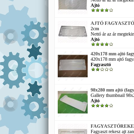
Ajtó
AJTÓ FAGYASZTÓR
2cm
Nettó ár az ár megtekin
Ajtó
420x178 mm ajtó fag
420x178 mm ajtó fagyas
Fagyasztó
98x280 mm ajtó (fa
Gallery thumbnail 98x2
Ajtó
FAGYASZTÓREKES
Fagyaszt rekesz ajt zan