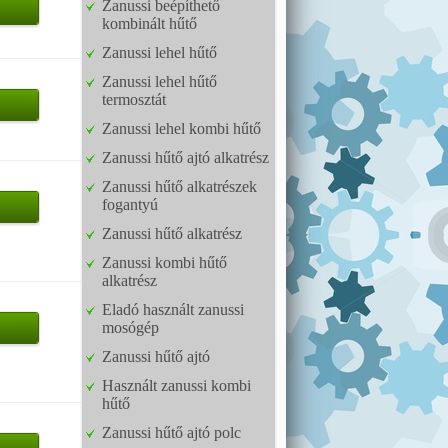
Zanussi beépíthető
kombinált hűtő
Zanussi lehel hűtő
Zanussi lehel hűtő
termosztát
Zanussi lehel kombi hűtő
Zanussi hűtő ajtó alkatrész
Zanussi hűtő alkatrészek
fogantyú
Zanussi hűtő alkatrész
Zanussi kombi hűtő
alkatrész
Eladó használt zanussi
mosógép
Zanussi hűtő ajtó
Használt zanussi kombi
hűtő
Zanussi hűtő ajtó polc