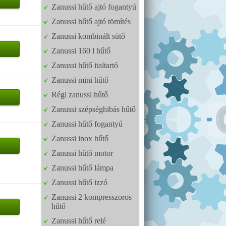
Zanussi hűtő ajtó fogantyú
Zanussi hűtő ajtó tömítés
Zanussi kombinált sütő
Zanussi 160 l hűtő
Zanussi hűtő italtartó
Zanussi mini hűtő
Régi zanussi hűtő
Zanussi szépséghibás hűtő
Zanussi hűtő fogantyú
Zanussi inox hűtő
Zanussi hűtő motor
Zanussi hűtő lámpa
Zanussi hűtő izzó
Zanussi 2 kompresszoros
hűtő
Zanussi hűtő relé