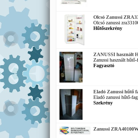
Olcsó Zanussi ZRA331
Olcsó zanussi zra33100
Hűtőszekrény
ZANUSSI használt Hű
Zanussi használt hűtő-f
Fagyasztó
Eladó Zanussi hűtő f
Eladó zanussi hűtő-fag
Szekrény
Zanussi ZRA40100WA s