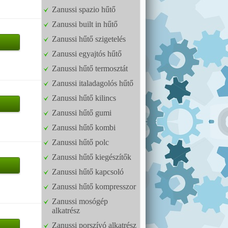
Zanussi spazio hűtő
Zanussi built in hűtő
Zanussi hűtő szigetelés
Zanussi egyajtós hűtő
Zanussi hűtő termosztát
Zanussi italadagolós hűtő
Zanussi hűtő kilincs
Zanussi hűtő gumi
Zanussi hűtő kombi
Zanussi hűtő polc
Zanussi hűtő kiegészítők
Zanussi hűtő kapcsoló
Zanussi hűtő kompresszor
Zanussi mosógép
alkatrész
Zanussi porszívó alkatrész