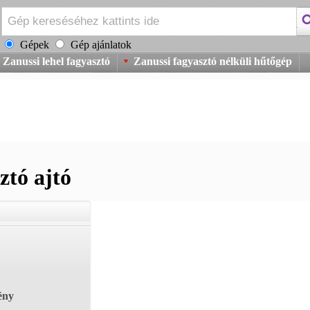
Gépek
Gép ajánlatok
Zanussi lehel fagyasztó
Zanussi fagyasztó nélküli hűtőgép
ztó ajtó
ény