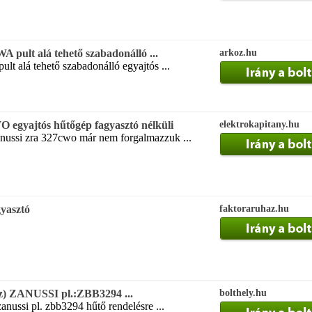
 pult alá tehető szabadonálló ...
arkoz.hu
lt alá tehető szabadonálló egyajtós ...
egyajtós hűtőgép fagyasztó nélküli
elektrokapitany.hu
nussi zra 327cwo már nem forgalmazzuk ...
gyasztó
faktoraruhaz.hu
sz) ZANUSSI pl.:ZBB3294 ...
bolthely.hu
anussi pl. zbb3294 hűtő rendelésre ...