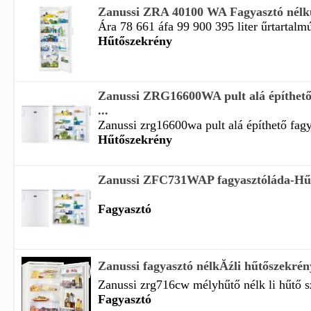
Zanussi ZRA 40100 WA Fagyasztó nélkü
Ára 78 661 áfa 99 900 395 liter űrtartalmú
Hűtőszekrény
Zanussi ZRG16600WA pult alá építhető 
...
Zanussi zrg16600wa pult alá építhető fagya
Hűtőszekrény
Zanussi ZFC731WAP fagyasztóláda-Hűtő
Fagyasztó
Zanussi fagyasztó nélkĂźli hűtőszek
Zanussi zrg716cw mélyhűtő nélk li hűtő s
Fagyasztó