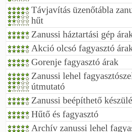
Távjavítás üzenőtábla zan
hűt
Zanussi háztartási gép ára
Akció olcsó fagyasztó ára
Gorenje fagyasztó árak
Zanussi lehel fagyasztósze
útmutató
Zanussi beépíthető készül
Hűtő és fagyasztó
Archív zanussi lehel fagya