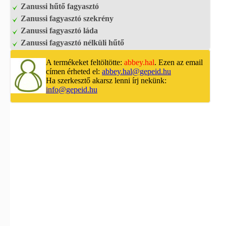
Zanussi hűtő fagyasztó
Zanussi fagyasztó szekrény
Zanussi fagyasztó láda
Zanussi fagyasztó nélküli hűtő
A termékeket feltöltötte:
abbey.hal
. Ezen az email
címen érheted el:
abbey.hal@gepeid.hu
Ha szerkesztő akarsz lenni írj nekünk:
info@gepeid.hu