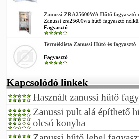
Zanussi ZRA25600WA Hűtő fagyasztó n
Zanussi zra25600wa hűtő fagyasztó nélkü
Fagyasztó
Terméklista Zanussi Hűtő és fagyasztó
Fagyasztó
Kapcsolódó linkek
Használt zanussi hűtő fagy
Zanussi pult alá építhető 
olcsó konyha
Zanussi hűtő lehel fagyasz