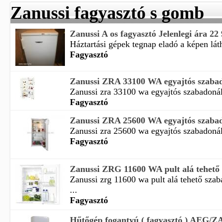
Zanussi fagyasztó s gomb
Zanussi A os fagyasztó Jelenlegi ára 22
Háztartási gépek tegnap eladó a képen láth
Fagyasztó
Zanussi ZRA 33100 WA egyajtós szabado
Zanussi zra 33100 wa egyajtós szabadonál
Fagyasztó
Zanussi ZRA 25600 WA egyajtós szabado
Zanussi zra 25600 wa egyajtós szabadonál
Fagyasztó
Zanussi ZRG 11600 WA pult alá tehető s
Zanussi zrg 11600 wa pult alá tehető szab
...
Fagyasztó
Hűtőgép fogantyú ( fagyasztó ) AEG/Z