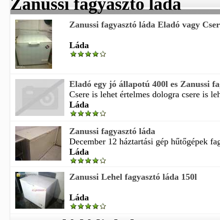
Zanussi fagyasztó láda
Zanussi fagyasztó láda Eladó vagy Cse
Láda
Eladó egy jó állapotú 400l es Zanussi f
Csere is lehet értelmes dologra csere is leh
Láda
Zanussi fagyasztó láda
December 12 háztartási gép hűtőgépek fa
Láda
Zanussi Lehel fagyasztó láda 150l
Láda