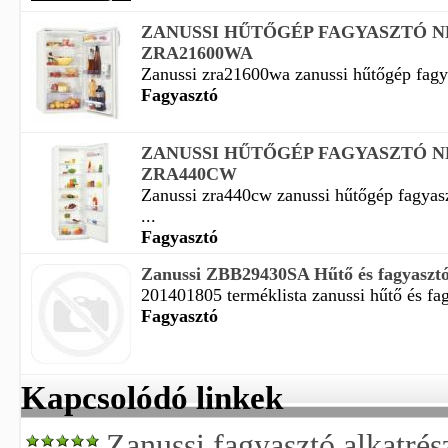
ZANUSSI HŰTŐGÉP FAGYASZTÓ N
ZRA21600WA
Zanussi zra21600wa zanussi hűtőgép fagya
Fagyasztó
ZANUSSI HŰTŐGÉP FAGYASZTÓ N
ZRA440CW
Zanussi zra440cw zanussi hűtőgép fagyasz
...
Fagyasztó
Zanussi ZBB29430SA Hűtő és fagyaszt
201401805 terméklista zanussi hűtő és fag
Fagyasztó
Kapcsolódó linkek
Zanussi fagyasztó alkatrés