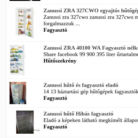
Zanussi ZRA 327CWO egyajtós hűtőgép 
Zanussi zra 327cwo zanussi zra 327cwo 
forgalmazzuk ...
Fagyasztó
Zanussi ZRA 40100 WA Fagyasztó nélkü
Share facebook 99 900 395 liter űrtartalmú
Hűtőszekrény
Zanussi hűtő és fagyasztó eladó
14 13 háztartási gép hűtőgépek fagyasztó
Fagyasztó
Zanussi hűtő Hibás fagyasztó
Eladó a képeken látható megkímélt állapot
Fagyasztó