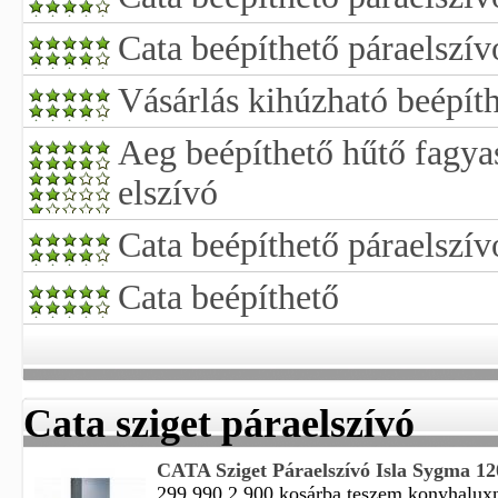
Cata beépíthető páraelszív
Vásárlás kihúzható beépíth
Aeg beépíthető hűtő fagya
elszívó
Cata beépíthető páraelszív
Cata beépíthető
Cata sziget páraelszívó
CATA Sziget Páraelszívó Isla Sygma 12
299 990 2 900 kosárba teszem konyhaluxnet