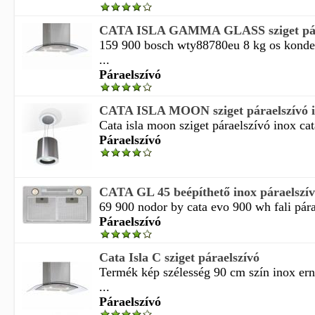
CATA ISLA GAMMA GLASS sziget pára
159 900 bosch wty88780eu 8 kg os konden
...
Páraelszívó
CATA ISLA MOON sziget páraelszívó 
Cata isla moon sziget páraelszívó inox cat
Páraelszívó
CATA GL 45 beépíthető inox páraelszí
69 900 nodor by cata evo 900 wh fali pára
Páraelszívó
Cata Isla C sziget páraelszívó
Termék kép szélesség 90 cm szín inox ern
...
Páraelszívó