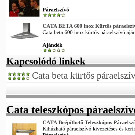
Páraelszívó
CATA BETA 600 inox Kürtős páraelszív
Cata beta 600 inox kürtős páraelszívó ajá
...
Ajándék
Kapcsolódó linkek
Cata beta kürtős páraelszí
Cata teleszkópos páraelszív
CATA Beépíthető Teleszkópos Páraelsz
Kihúzható páraelszívó kivezetéses és kerin