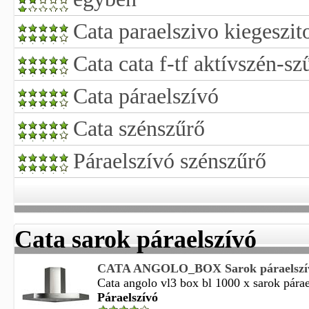
Cata paraelszivo kiegeszit
Cata cata f-tf aktívszén-sz
Cata páraelszívó
Cata szénszűrő
Páraelszívó szénszűrő
Cata sarok páraelszívó
CATA ANGOLO_BOX Sarok páraelszí
Cata angolo vl3 box bl 1000 x sarok párael
Páraelszívó