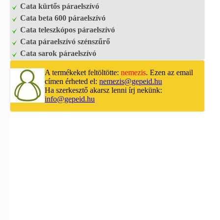
Cata kürtős páraelszívó
Cata beta 600 páraelszívó
Cata teleszkópos páraelszívó
Cata páraelszívó szénszűrő
Cata sarok páraelszívó
A termékeket feltöltötte:
nemezis
. Ezen az email
címen érheted el:
nemezis@gepeid.hu
Ha szerkesztő akarsz lenni írj nekünk:
info@gepeid.hu