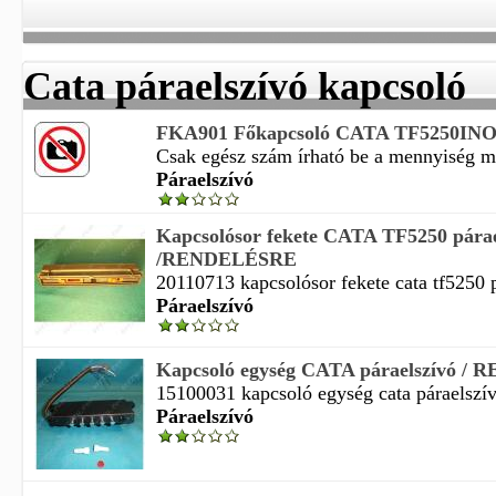
Cata páraelszívó kapcsoló
FKA901 Főkapcsoló CATA TF5250INOX 
Csak egész szám írható be a mennyiség m
Páraelszívó
Kapcsolósor fekete CATA TF5250 párae
/RENDELÉSRE
20110713 kapcsolósor fekete cata tf5250 p
Páraelszívó
Kapcsoló egység CATA páraelszívó 
15100031 kapcsoló egység cata páraelszívó
Páraelszívó