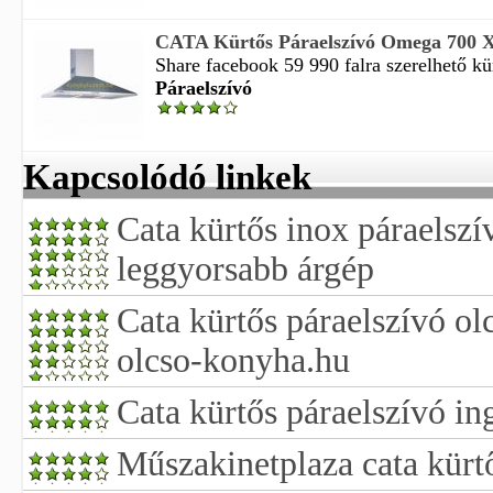
CATA Kürtős Páraelszívó Omega 700 
Share facebook 59 990 falra szerelhető kür
Páraelszívó
Kapcsolódó linkek
Cata kürtős inox páraelszí
leggyorsabb árgép
Cata kürtős páraelszívó o
olcso-konyha.hu
Cata kürtős páraelszívó ing
Műszakinetplaza cata kürt