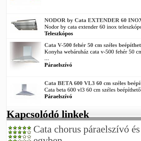
NODOR by Cata EXTENDER 60 INOX te
Nodor by cata extender 60 inox teleszkópo
Teleszkópos
Cata V-500 fehér 50 cm széles beépíthető
Konyha webáruház cata v-500 fehér 50 cm
...
Páraelszívó
Cata BETA 600 VL3 60 cm széles beépíth
Cata beta 600 vl3 60 cm széles beépíthető 
Páraelszívó
Kapcsolódó linkek
Cata chorus páraelszívó é
egyben