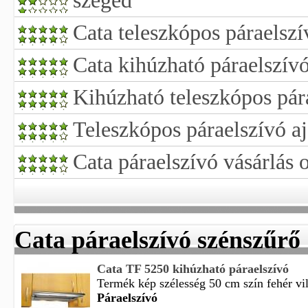
szeged
Cata teleszkópos páraelszí
Cata kihúzható páraelszív
Kihúzható teleszkópos pár
Teleszkópos páraelszívó aj
Cata páraelszívó vásárlás 
Cata páraelszívó szénszűrő
Cata TF 5250 kihúzható páraelszívó
Termék kép szélesség 50 cm szín fehér vil
Páraelszívó