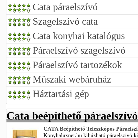
Cata páraelszívó
Szagelszívó cata
Cata konyhai katalógus
Páraelszívó szagelszívó
Páraelszívó tartozékok
Műszaki webáruház
Háztartási gép
Cata beépíthető páraelszívó
CATA Beépíthető Teleszkópos Páraelsz
Konyhaluxnet.hu kihúzható páraelszívó kiv