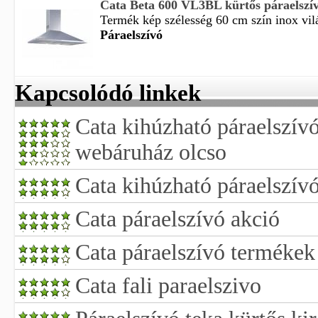
Cata Beta 600 VL3BL kürtős páraelszí
Termék kép szélesség 60 cm szín inox vilá
Páraelszívó
Kapcsolódó linkek
Cata kihúzható páraelszív
webáruház olcso
Cata kihúzható páraelszív
Cata páraelszívó akció
Cata páraelszívó termékek
Cata fali paraelszivo