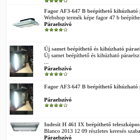
Fagor AF3-647 B beépíthető kihúzható 
Webshop termék képe fagor 47 b beépíthet
Páraelszívó
Új samet beépíthető és kihúzható páraels
Új samet beépíthető és kihúzható páraelszí
...
Páraelszívó
Fagor AF3-647 B beépíthető kihúzható 
Páraelszívó
Indesit H 461 IX beépíthető teleszkópos
Blanco 2013 12 09 részletes keresés szaba
Páraelszívó