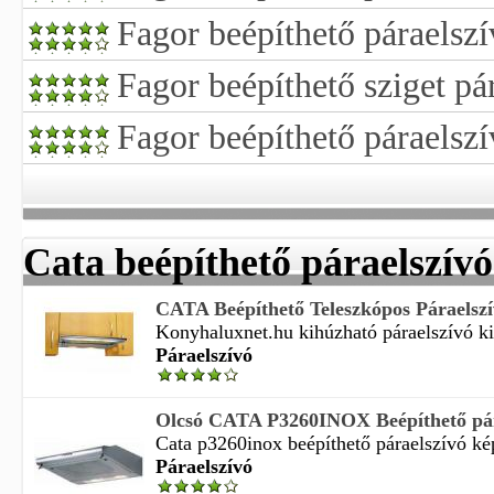
Fagor beépíthető páraelszí
Fagor beépíthető sziget pá
Fagor beépíthető páraelsz
Cata beépíthető páraelszívó
CATA Beépíthető Teleszkópos Páraelsz
Konyhaluxnet.hu kihúzható páraelszívó kiv
Páraelszívó
Olcsó CATA P3260INOX Beépíthető pára
Cata p3260inox beépíthető páraelszívó kép 
Páraelszívó