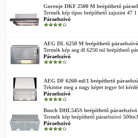
Gorenje DKF 2500 M beépíthető párael
Termék kép típus beépíthető zajszint 47 1 
Páraelszívó
AEG DL 6250 M beépíthető páraelszív
Termék kép aeg dl 6250 ml beépíthető pára
Páraelszívó
AEG DF 6260-ml/1 beépíthető páraelsz
Tekintse meg a nagy képet tegye fel kérdés
Páraelszívó
Bosch DHL545S beépíthető páraelszívó
Termék kép beépíthető páraelszívó 500m3 
Páraelszívó