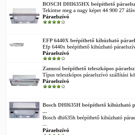
BOSCH DHI635HX beépíthető páraelsz
Tekintse meg a nagy képet 44 900 27 áfával
Páraelszívó
EFP 6440X beépíthető kihúzható párael
Efp 6440x beépíthető kihúzható páraelszív
Páraelszívó
Zanussi beépíthető teleszkópos párael
Típus teleszkópos páraelszívó szállítási kö
Páraelszívó
Bosch DHI635H beépíthető kihúzható p
...
Bosch dhi635h beépíthető kihúzható párae
...
Páraelszívó