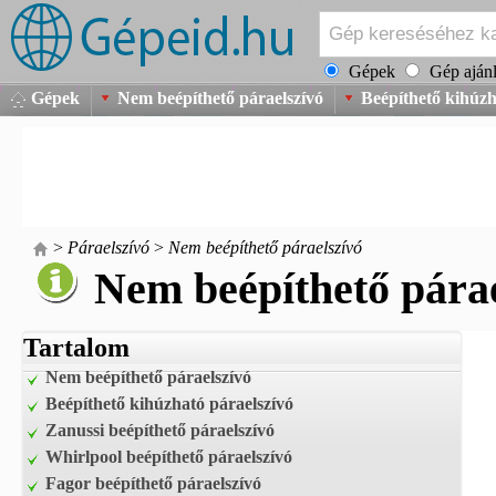
Gépek
Gép ajánl
Gépek
Nem beépíthető páraelszívó
Beépíthető kihúzh
>
Páraelszívó
>
Nem beépíthető páraelszívó
Nem beépíthető párae
Tartalom
Nem beépíthető páraelszívó
Beépíthető kihúzható páraelszívó
Zanussi beépíthető páraelszívó
Whirlpool beépíthető páraelszívó
Fagor beépíthető páraelszívó