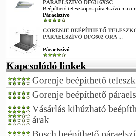
PÁRAELSZÍVÓ DF6316XSC
Beépíthető teleszkópos páraelszívó maximá
Páraelszívó
GORENJE BEÉPÍTHETŐ TELESZK
PÁRAELSZÍVÓ DFG602 ORA ...
Páraelszívó
Kapcsolódó linkek
Gorenje beépíthető telesz
Gorenje beépíthető párael
Vásárlás kihúzható beépíth
árak
Bosch beépíthető páraelsz