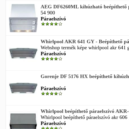
AEG DF6260ML kihúzható beépíthető p
54 900
Páraelszívó
Whirlpool AKR 641 GY - Beépíthető pá
Webshop termék képe whirlpool akr 641 gy
Páraelszívó
Gorenje DF 5176 HX beépíthető kihúzha
Páraelszívó
Whirlpool beépíthető páraelszívó AKR
Whirlpool beépíthető páraelszívó akr 606 g
Páraelszívó