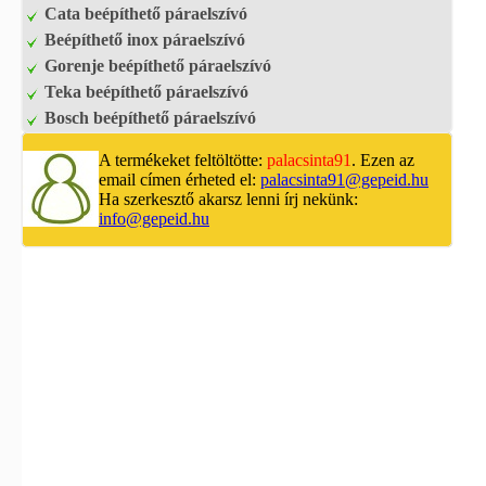
Cata beépíthető páraelszívó
Beépíthető inox páraelszívó
Gorenje beépíthető páraelszívó
Teka beépíthető páraelszívó
Bosch beépíthető páraelszívó
A termékeket feltöltötte:
palacsinta91
. Ezen az
email címen érheted el:
palacsinta91@gepeid.hu
Ha szerkesztő akarsz lenni írj nekünk:
info@gepeid.hu