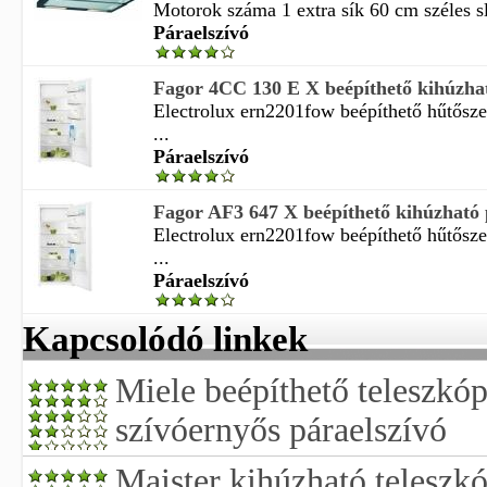
Motorok száma 1 extra sík 60 cm széles sl
Páraelszívó
Fagor 4CC 130 E X beépíthető kihúzhat
Electrolux ern2201fow beépíthető hűtősz
...
Páraelszívó
Fagor AF3 647 X beépíthető kihúzható 
Electrolux ern2201fow beépíthető hűtősz
...
Páraelszívó
Kapcsolódó linkek
Miele beépíthető teleszkó
szívóernyős páraelszívó
Maister kihúzható teleszk