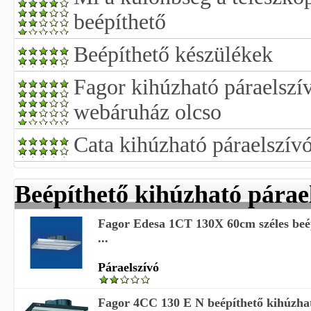
beépíthető
Beépíthető készülékek
Fagor kihúzható páraelszí
webáruház olcso
Cata kihúzható páraelszív
Beépíthető kihúzható párae
Fagor Edesa 1CT 130X 60cm széles beé
...
Páraelszívó
Fagor 4CC 130 E N beépíthető kihúzhat