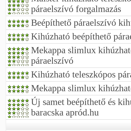
páraelszívó forgalmazás
Beépíthető páraelszívó kih
Kihúzható beépíthető pára
Mekappa slimlux kihúzhat
páraelszívó
Kihúzható teleszkópos pár
Mekappa slimlux kihúzhat
Új samet beépíthető és kih
baracska apród.hu