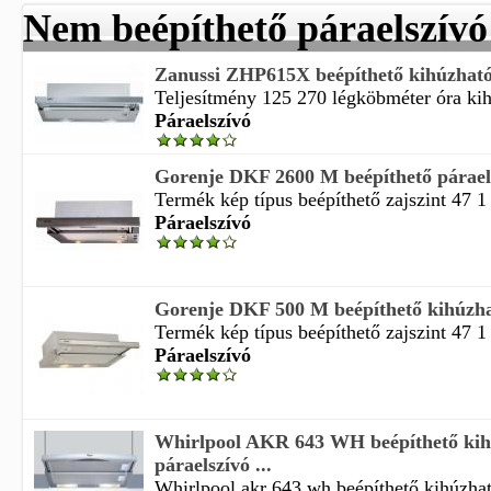
Nem beépíthető páraelszívó
Zanussi ZHP615X beépíthető kihúzható
Teljesítmény 125 270 légköbméter óra kih
Páraelszívó
Gorenje DKF 2600 M beépíthető párael
Termék kép típus beépíthető zajszint 47 1 
Páraelszívó
Gorenje DKF 500 M beépíthető kihúzha
Termék kép típus beépíthető zajszint 47 1 
Páraelszívó
Whirlpool AKR 643 WH beépíthető kih
páraelszívó ...
Whirlpool akr 643 wh beépíthető kihúzható