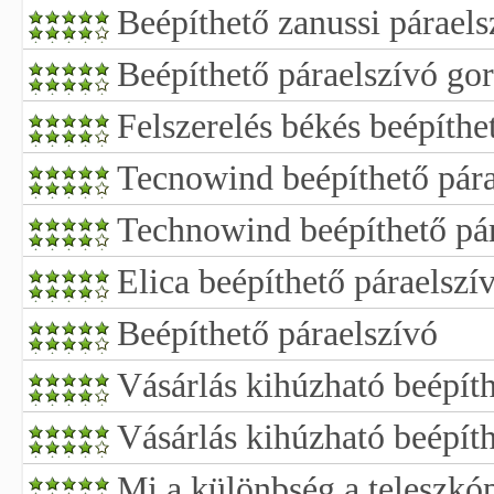
Beépíthető zanussi páraels
Beépíthető páraelszívó go
Felszerelés békés beépíthe
Tecnowind beépíthető pára
Technowind beépíthető pá
Elica beépíthető páraelszí
Beépíthető páraelszívó
Vásárlás kihúzható beépíth
Vásárlás kihúzható beépíth
Mi a különbség a teleszkó