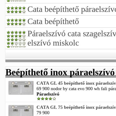
Cata beépíthető páraelszív
Cata beépíthető
Páraelszívó cata szagelszí
elszívó miskolc
Beépíthető inox páraelszívó
CATA GL 45 beépíthető inox páraelszí
69 900 nodor by cata evo 900 wh fali pára
Páraelszívó
CATA GL 75 beépíthető inox páraelszí
79 900