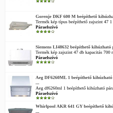
Gorenje DKF 600 M beépíthető kihúzha
Termék kép típus beépíthető zajszint 47 1 
Páraelszívó
Siemens LI48632 beépíthető kihúzható 
Termék kép zajszint 47 db kapacitás 700 m3
Páraelszívó
Aeg DF6260ML 1 beépíthető kihúzható 
...
Aeg df6260ml 1 beépíthető kihúzható pára
Páraelszívó
Whirlpool AKR 641 GY beépíthető kihú
...