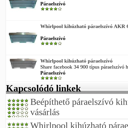
Páraelszívó
Whirlpool kihúzható páraelszívó AKR 
Páraelszívó
Whirlpool kihúzható páraelszívó
Share facebook 34 900 típus páraelszívó ha
Páraelszívó
Kapcsolódó linkek
Beépíthető páraelszívó ki
vásárlás
Whirlpool kihúzható párae