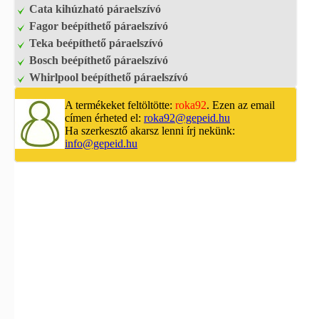
Cata kihúzható páraelszívó
Fagor beépíthető páraelszívó
Teka beépíthető páraelszívó
Bosch beépíthető páraelszívó
Whirlpool beépíthető páraelszívó
A termékeket feltöltötte:
roka92
. Ezen az email
címen érheted el:
roka92@gepeid.hu
Ha szerkesztő akarsz lenni írj nekünk:
info@gepeid.hu