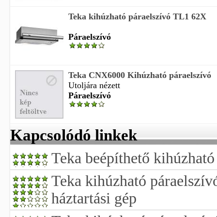
Teka kihúzható páraelszívó TL1 62X
Páraelszívó
Teka CNX6000 Kihúzható páraelszívó
Utoljára nézett
Páraelszívó
Kapcsolódó linkek
Teka beépíthető kihúzható
Teka kihúzható páraelszívó
háztartási gép