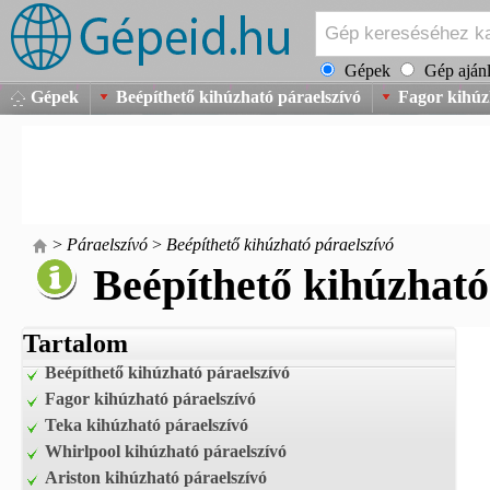
Gépek
Gép ajánl
Gépek
Beépíthető kihúzható páraelszívó
Fagor kihúz
>
Páraelszívó
>
Beépíthető kihúzható páraelszívó
Beépíthető kihúzható
Tartalom
Beépíthető kihúzható páraelszívó
Fagor kihúzható páraelszívó
Teka kihúzható páraelszívó
Whirlpool kihúzható páraelszívó
Ariston kihúzható páraelszívó