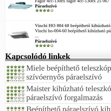
Fagor 4cc-130ex fagor 4cc-130ex 25 067
Páraelszívó
Vinchi HO 004 60 beépíthető kihúzható p
Vinchi ho-004-60 beépíthető kihúzható pá
...
Páraelszívó
Kapcsolódó linkek
Miele beépíthető teleszkó
szívóernyős páraelszívó
Maister kihúzható teleszk
páraelszívó forgalmazás
Beépíthető páraelszívó kih