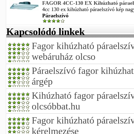
FAGOR 4CC-130 EX Kihúzható párael
4cc 130 ex kihúzható páraelszívó kép nagyí
Páraelszívó
Kapcsolódó linkek
Fagor kihúzható páraelszí
webáruház olcso
Páraelszívó fagor kihúzhat
árgép
Kihúzható fagor páraelszív
olcsóbbat.hu
Fagor kihúzható páraelszí
kérelmezése