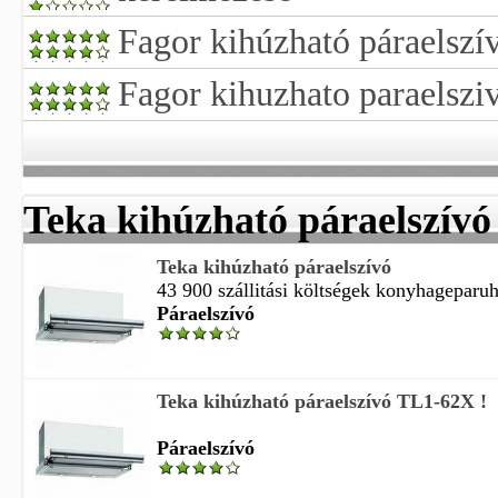
Fagor kihúzható páraelszí
Fagor kihuzhato paraelszi
Teka kihúzható páraelszívó
Teka kihúzható páraelszívó
43 900 szállitási költségek konyhageparuh
Páraelszívó
Teka kihúzható páraelszívó TL1-62X !
Páraelszívó