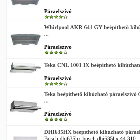
Páraelszívó
Whirlpool AKR 641 GY beépíthető kihú
...
Páraelszívó
Teka CNL 1001 IX beépíthető kihúzható 
Páraelszívó
Teka beépíthető kihúzható páraelszívó 
...
Páraelszívó
DHI635HX beépíthető kihúzható párael
Bosch dhi635hx bosch dhi635hx 44 310