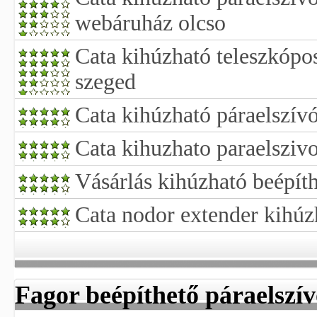
webáruház olcso
Cata kihúzható teleszkópo
szeged
Cata kihúzható páraelszív
Cata kihuzhato paraelsziv
Vásárlás kihúzható beépíth
Cata nodor extender kihúz
Fagor beépíthető páraelszí