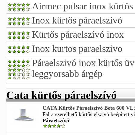
Airmec pulsar inox kürtős
Inox kürtős páraelszívó
Kürtős páraelszívó inox
Inox kurtos paraelszivo
Páraelszivó inox kürtős üv
leggyorsabb árgép
Cata kürtős páraelszívó
CATA Kürtős Páraelszívó Beta 600 VL
Falra szerelhető kürtős elszívó beépített vi
Páraelszívó