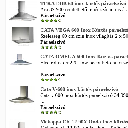
TEKA DBB 60 inox kürtős páraelszívó
Ára 32 900 rendelhető fehér színben is ár
Páraelszívó
CATA VEGA 600 Inox Kürtős páraelsz
Szélesség 60 cm szín inox világítás 2 x 50
Páraelszívó
CATA OMEGA 600 Inox Kürtős párael
Electrolux ern2201fow beépíthető hűtősz
...
Páraelszívó
Cata V-600 inox kürtős páraelszívó
Cata v 600 inox kürtős páraelszívó 34 99
...
Páraelszívó
Mekappa CK 12 90X Onda Inox kürtős 
Mekappa ck 12-90x onda - inox kürtős pár