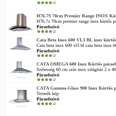
H76.7S 70cm Premier Range INOX Kürtő
H76.7s 70cm premier range inox kürtős pár
Páraelszívó
Cata Beta Inox 600 VL3 BL inox kürtős
Cata beta inox 600 vl3 bl cata beta inox 6
Páraelszívó
CATA OMEGA 600 Inox Kürtős párael
Szélesség 60 cm szín inox világítás 2 x 4
Páraelszívó
CATA Gamma-Glass 900 Inox Kürtős p
Termék kép
Páraelszívó