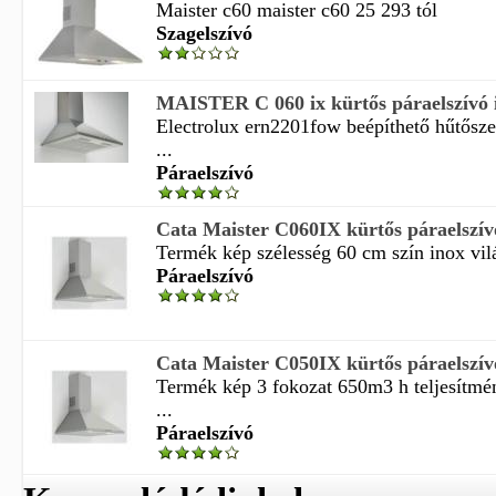
Maister c60 maister c60 25 293 tól
Szagelszívó
MAISTER C 060 ix kürtős páraelszívó 
Electrolux ern2201fow beépíthető hűtősz
...
Páraelszívó
Cata Maister C060IX kürtős páraelszív
Termék kép szélesség 60 cm szín inox vilá
Páraelszívó
Cata Maister C050IX kürtős páraelszív
Termék kép 3 fokozat 650m3 h teljesítmé
...
Páraelszívó