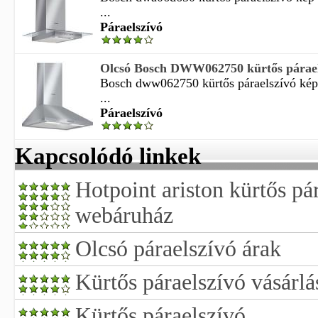
...
Páraelszívó
Olcsó Bosch DWW062750 kürtős páraels
Bosch dww062750 kürtős páraelszívó kép 
...
Páraelszívó
Kapcsolódó linkek
Hotpoint ariston kürtős pá
webáruház
Olcsó páraelszívó árak
Kürtős páraelszívó vásárlá
Kürtős páraelszívó