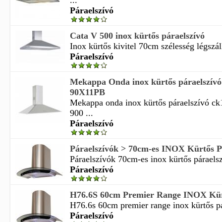
...
Páraelszívó
Cata V 500 inox kürtős páraelszívó
Inox kürtős kivitel 70cm szélesség légszál
Páraelszívó
Mekappa Onda inox kürtős páraelszív
90X11PB
Mekappa onda inox kürtős páraelszívó c
900 ...
Páraelszívó
Páraelszívók > 70cm-es INOX Kürtős Pár
Páraelszívók 70cm-es inox kürtős páraelszí
Páraelszívó
H76.6S 60cm Premier Range INOX Kürtő
H76.6s 60cm premier range inox kürtős pár
Páraelszívó