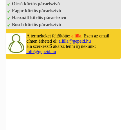
Olcsó kürtős páraelszívó
Fagor kürtős páraelszívó
Használt kürtős páraelszívó
Bosch kürtős páraelszívó
A termékeket feltöltötte:
a.lilla
. Ezen az email
címen érheted el:
a.lilla@gepeid.hu
Ha szerkesztő akarsz lenni írj nekünk:
info@gepeid.hu