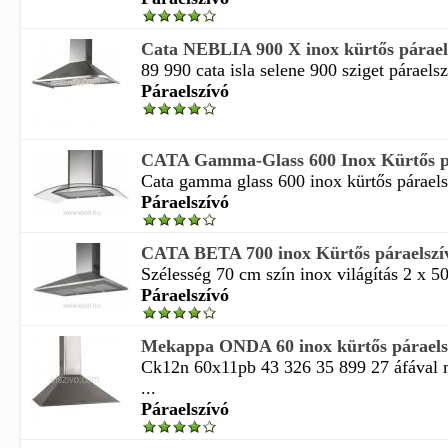
Cata NEBLIA 900 X inox kürtős párael
89 990 cata isla selene 900 sziget páraelsz
Páraelszívó
CATA Gamma-Glass 600 Inox Kürtős p
Cata gamma glass 600 inox kürtős páraels
Páraelszívó
CATA BETA 700 inox Kürtős páraelszí
Szélesség 70 cm szín inox világítás 2 x 50
Páraelszívó
Mekappa ONDA 60 inox kürtős páraels
Ck12n 60x11pb 43 326 35 899 27 áfával m
...
Páraelszívó