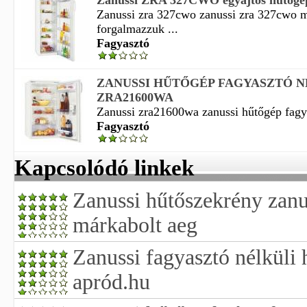
Zanussi ZRA 327CWO egyajtós hűtőgép 
Zanussi zra 327cwo zanussi zra 327cwo 
forgalmazzuk ...
Fagyasztó
ZANUSSI HŰTŐGÉP FAGYASZTÓ N
ZRA21600WA
Zanussi zra21600wa zanussi hűtőgép fagya
Fagyasztó
Kapcsolódó linkek
Zanussi hűtőszekrény zanu
márkabolt aeg
Zanussi fagyasztó nélküli
apród.hu