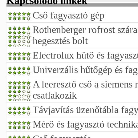
Kapcsolódó linkek
Cső fagyasztó gép
Rothenberger rofrost szára
hegesztés bolt
Electrolux hűtő és fagyasz
Univerzális hűtőgép és fa
A leeresztő cső a siemen
csatlakozik
Távjavítás üzenőtábla fag
Mérő és fagyasztó technik