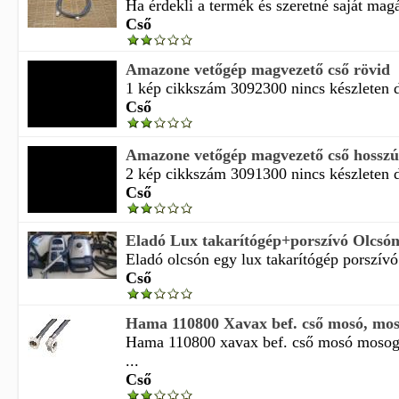
Ha érdekli a termék és szeretné saját magá
Cső
Amazone vetőgép magvezető cső rövid
1 kép cikkszám 3092300 nincs készleten de
Cső
Amazone vetőgép magvezető cső hosszú
2 kép cikkszám 3091300 nincs készleten de
Cső
Eladó Lux takarítógép+porszívó Olcsón 
Eladó olcsón egy lux takarítógép porszívó 
Cső
Hama 110800 Xavax bef. cső mosó, moso
Hama 110800 xavax bef. cső mosó mosog
...
Cső