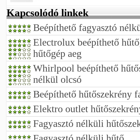
Kapcsolódó linkek
Beépíthető fagyasztó nélk
Electrolux beépíthető hűt
hűtőgép aeg
Whirlpool beépíthető hűtő
nélkül olcsó
Beépíthető hűtőszekrény f
Elektro outlet hűtőszekrén
Fagyasztó nélküli hűtősze
Fagyasztó nélküli hűtő