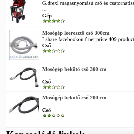
G.drexl magasnyomású cső és csatornatisz
...
Gép
Mosógép leeresztő cső 300cm
I share facebookon f net price 409 product
Cső
Mosógép bekötő cső 300 cm
Cső
Mosógép bekötő cső 200 cm
Cső