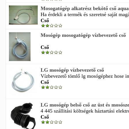
Mosogatógép alkatrész bekötő cső aqua
Ha érdekli a termék és szeretné saját magá
Cső
Mosógép mosogatógép vízbevezető cső
Cső
LG mosógép vízbevezető cső
Vízbevezető tömlő lg mosógéphez hose inle
Cső
LG mosógép belső cső az üst és mosósz
4 445 szállitási költségek háztartási elektro
Cső