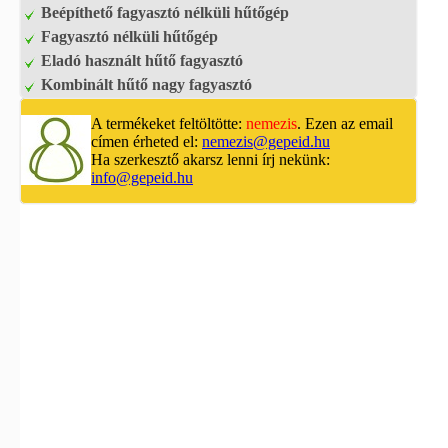
Beépíthető fagyasztó nélküli hűtőgép
Fagyasztó nélküli hűtőgép
Eladó használt hűtő fagyasztó
Kombinált hűtő nagy fagyasztó
A termékeket feltöltötte:
nemezis
. Ezen az email
címen érheted el:
nemezis@gepeid.hu
Ha szerkesztő akarsz lenni írj nekünk:
info@gepeid.hu