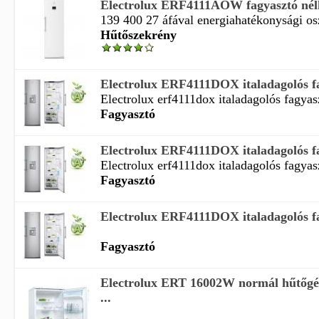
Electrolux ERF4111AOW fagyasztó nélk
139 400 27 áfával energiahatékonysági oszt
Hűtőszekrény
Electrolux ERF4111DOX italadagolós fag
Electrolux erf4111dox italadagolós fagyasz
Fagyasztó
Electrolux ERF4111DOX italadagolós fag
Electrolux erf4111dox italadagolós fagyasz
Fagyasztó
Electrolux ERF4111DOX italadagolós fag
Fagyasztó
Electrolux ERT 16002W normál hűtőgép
...