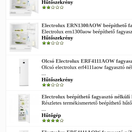
Hűtőszekrény
Electrolux ERN1300AOW beépíthető fagy
Electrolux ern1300aow beépíthető fagyaszt
Hűtőszekrény
Olcsó Electrolux ERF4111AOW fagyasztó
Olcsó electrolux erf4111aow fagyasztó né
...
Hűtőszekrény
Electrolux beépíthető fagyasztó nélküli
Részletes termékismertető beépíthető hűt
...
Hűtőgép