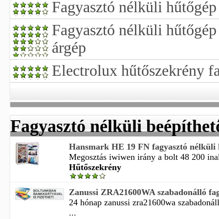
Fagyasztó nélküli hűtőgép
Fagyasztó nélküli hűtőgép
árgép
Electrolux hűtőszekrény f
Fagyasztó nélküli beépíthe
Hansmark HE 19 FN fagyasztó nélküli 
Megosztás iwiwen irány a bolt 48 200 inakt
Hűtőszekrény
Zanussi ZRA21600WA szabadonálló fagya
24 hónap zanussi zra21600wa szabadonáll
...