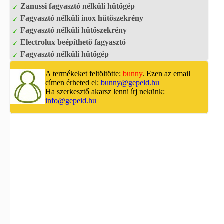
Zanussi fagyasztó nélküli hűtőgép
Fagyasztó nélküli inox hűtőszekrény
Fagyasztó nélküli hűtőszekrény
Electrolux beépíthető fagyasztó
Fagyasztó nélküli hűtőgép
A termékeket feltöltötte:
bunny
. Ezen az email
címen érheted el:
bunny@gepeid.hu
Ha szerkesztő akarsz lenni írj nekünk:
info@gepeid.hu