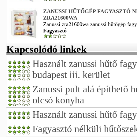
ZANUSSI HŰTŐGÉP FAGYASZTÓ N
ZRA21600WA
Zanussi zra21600wa zanussi hűtőgép fagya
Fagyasztó
Kapcsolódó linkek
Használt zanussi hűtő fagy
budapest iii. kerület
Zanussi pult alá építhető 
olcsó konyha
Használt zanussi hűtő fagy
Fagyasztó nélküli hűtősze