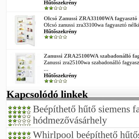
Hűtőszekrény
Olcsó Zanussi ZRA33100WA fagyasztó né
Olcsó zanussi zra33100wa fagyasztó nélkü
Hűtőszekrény
Zanussi ZRA25100WA szabadonálló fagya
Zanussi zra25100wa szabadonálló fagyaszt
...
Hűtőszekrény
Kapcsolódó linkek
Beépíthető hűtő siemens f
hódmezővásárhely
Whirlpool beépíthető hűtő