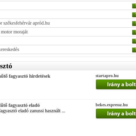
r székesfehérvár apród.hu
a motor moraját
kereskedés
sztó
hűtő fagyasztó hirdetések
startapro.hu
tő fagyasztó eladó
bekes.expressz.hu
agyasztó eladó zanussi használt ...