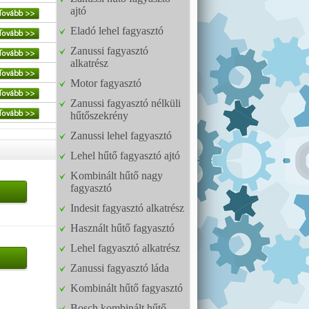
ajtó
Eladó lehel fagyasztó
Zanussi fagyasztó
alkatrész
Motor fagyasztó
Zanussi fagyasztó nélküli
hűtőszekrény
Zanussi lehel fagyasztó
Lehel hűtő fagyasztó ajtó
Kombinált hűtő nagy
fagyasztó
Indesit fagyasztó alkatrész
Használt hűtő fagyasztó
Lehel fagyasztó alkatrész
Zanussi fagyasztó láda
Kombinált hűtő fagyasztó
Bosch kombinált hűtő