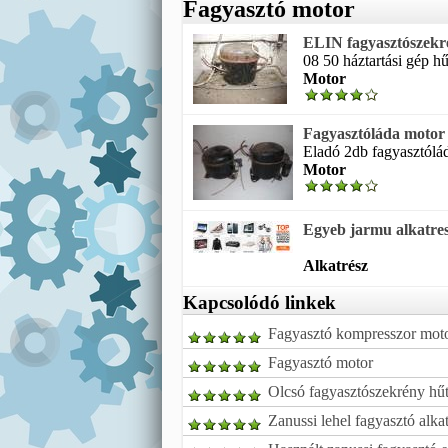
Fagyasztó motor
ELIN fagyasztószekr
08 50 háztartási gép h
Motor
Fagyasztóláda motor
Eladó 2db fagyasztólád
Motor
Egyeb jarmu alkatresz
Alkatrész
Kapcsolódó linkek
Fagyasztó kompresszor mot
Fagyasztó motor
Olcsó fagyasztószekrény hűt
Zanussi lehel fagyasztó alka