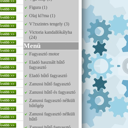
Figura (1)
Olaj kl?ma (1)
V?zszintes tengely (3)
Victoria kandallókályha
(24)
Menü
Fagyasztó motor
Eladó használt hűtő
fagyasztó
Eladó hűtő fagyasztó
Zanussi hűtő fagyasztó
Zanussi hűtő és fagyasztó
Zanussi fagyasztó nélküli
hűtőgép
Zanussi fagyasztó nélküli
hűtő
Zanussi hűtő fagyasztó