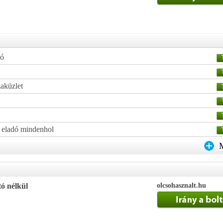
ió
zaküzlet
t eladó mindenhol
tó nélkül
olcsohasznalt.hu