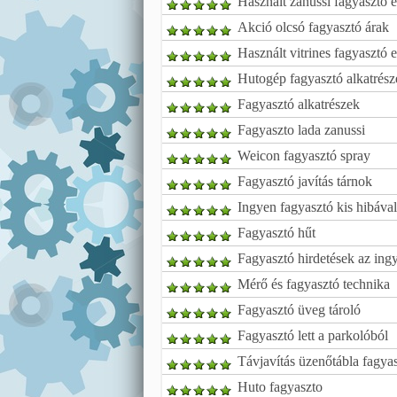
Használt zanussi fagyasztó 
Akció olcsó fagyasztó árak
Használt vitrines fagyasztó 
Hutogép fagyasztó alkatrész
Fagyasztó alkatrészek
Fagyaszto lada zanussi
Weicon fagyasztó spray
Fagyasztó javítás tárnok
Ingyen fagyasztó kis hibával
Fagyasztó hűt
Fagyasztó hirdetések az ingy
Mérő és fagyasztó technika
Fagyasztó üveg tároló
Fagyasztó lett a parkolóból
Távjavítás üzenőtábla fagya
Huto fagyaszto