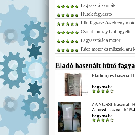
Fagyasztó kamrák
Hutok fagyaszto
Elin fagyasztószekrény moto
Csönd murray bail figyelte 
Fagyasztóláda motor
Rácz motor és műszaki áru 
Eladó használt hűtő fagya
Eladó új és használt 
Fagyasztó
ZANUSSI használt Hű
Zanussi használt hűtő-f
Fagyasztó