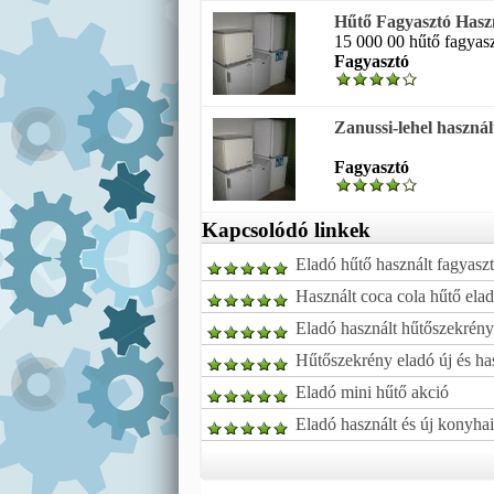
Hűtő Fagyasztó Hasz
15 000 00 hűtő fagyasz
Fagyasztó
Zanussi-lehel használ
Fagyasztó
Kapcsolódó linkek
Eladó hűtő használt fagyasz
Használt coca cola hűtő ela
Eladó használt hűtőszekrény
Hűtőszekrény eladó új és ha
Eladó mini hűtő akció
Eladó használt és új konyhai