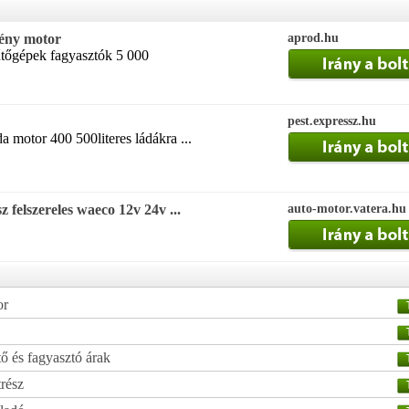
ény motor
aprod.hu
űtőgépek fagyasztók 5 000
pest.expressz.hu
a motor 400 500literes ládákra ...
 felszereles waeco 12v 24v ...
auto-motor.vatera.hu
or
ő és fagyasztó árak
trész