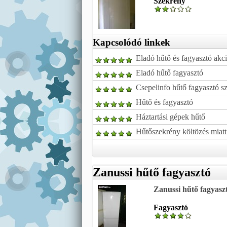
Szekrény
Kapcsolódó linkek
Eladó hűtő és fagyasztó akc
Eladó hűtő fagyasztó
Csepelinfo hűtő fagyasztó s
Hűtő és fagyasztó
Háztartási gépek hűtő
Hűtőszekrény költözés miat
Zanussi hűtő fagyasztó
Zanussi hűtő fagyasz
Fagyasztó