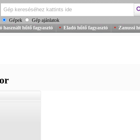
Gépek
Gép ajánlatok
ó használt hűtő fagyasztó
Eladó hűtő fagyasztó
Zanussi h
or