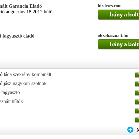
nált Garancia Eladó
hirdetes.com
tó augusztus 18 2012 hűtők ...
t fagyasztó eladó
olcsohasznalt.hu
tó láda szekrény kombinált
dó jász-nagykun-szolnok
 fagyasztó
sznált hűtők