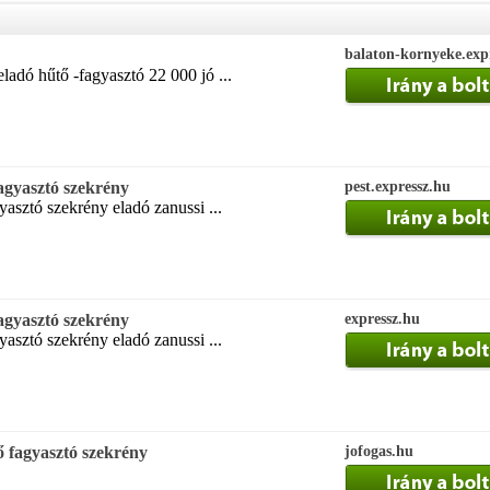
balaton-kornyeke.exp
ladó hűtő -fagyasztó 22 000 jó ...
agyasztó szekrény
pest.expressz.hu
yasztó szekrény eladó zanussi ...
agyasztó szekrény
expressz.hu
yasztó szekrény eladó zanussi ...
ő fagyasztó szekrény
jofogas.hu