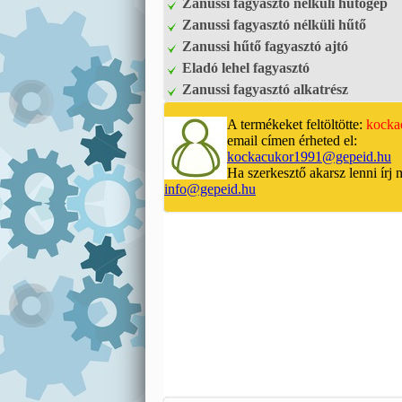
Zanussi fagyasztó nélküli hűtőgép
Zanussi fagyasztó nélküli hűtő
Zanussi hűtő fagyasztó ajtó
Eladó lehel fagyasztó
Zanussi fagyasztó alkatrész
A termékeket feltöltötte:
kocka
email címen érheted el:
kockacukor1991@gepeid.hu
Ha szerkesztő akarsz lenni írj 
info@gepeid.hu