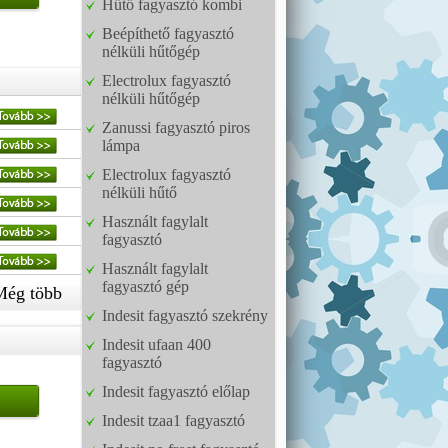
Hűtő fagyasztó kombi
Beépíthető fagyasztó
nélküli hűtőgép
Electrolux fagyasztó
nélküli hűtőgép
Zanussi fagyasztó piros
lámpa
Electrolux fagyasztó
nélküli hűtő
Használt fagylalt
fagyasztó
Használt fagylalt
fagyasztó gép
Még több
Indesit fagyasztó szekrény
Indesit ufaan 400
fagyasztó
Indesit fagyasztó előlap
Indesit tzaa1 fagyasztó