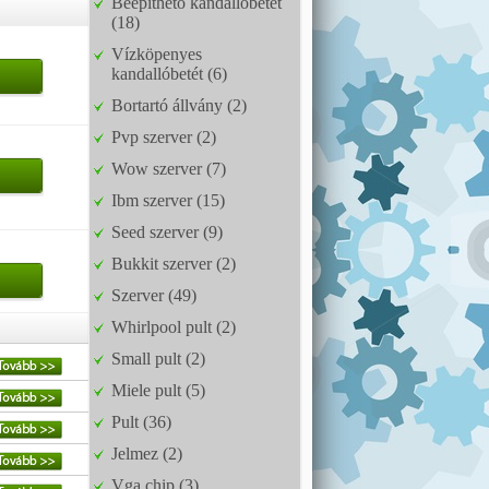
Beépíthető kandallóbetét
(18)
Vízköpenyes
kandallóbetét (6)
Bortartó állvány (2)
Pvp szerver (2)
Wow szerver (7)
Ibm szerver (15)
Seed szerver (9)
Bukkit szerver (2)
Szerver (49)
Whirlpool pult (2)
Small pult (2)
Miele pult (5)
Pult (36)
Jelmez (2)
Vga chip (3)