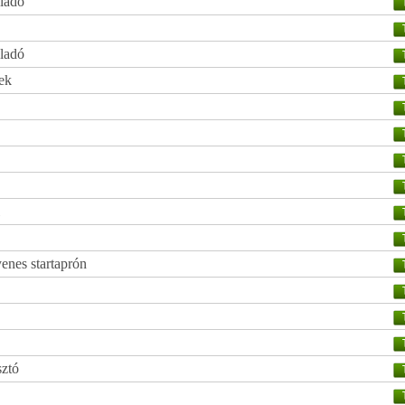
eladó
eladó
ek
enes startaprón
sztó