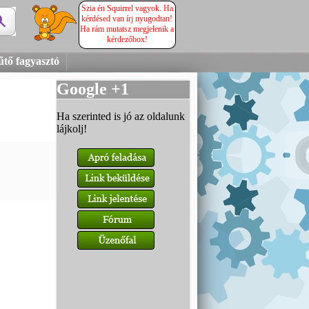
Szia én Squirrel vagyok. Ha
kérdésed van írj nyugodtan!
Ha rám mutatsz megjelenik a
kérdezőbox!
űtő fagyasztó
Google +1
Ha szerinted is jó az oldalunk
lájkolj!