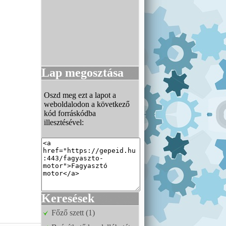
Lap megosztása
Oszd meg ezt a lapot a
weboldalodon a következő
kód forráskódba
illesztésével:
Keresések
Főző szett (1)