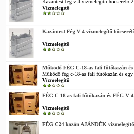
Kazántest fég v 4 vízmelegítő hőcserélő 
Vízmelegítő
Kazántest Fég V-4 vízmelegítő hőcserél
Vízmelegítő
Működő FÉG C-18-as fali fűtőkazán és 
Működő fég c-18-as fali fűtőkazán és egy f
Vízmelegítő
FÉG C 18 as fali fűtőkazán és FÉG V 4
Vízmelegítő
FÉG C24 kazán AJÁNDÉK vízmelegítő