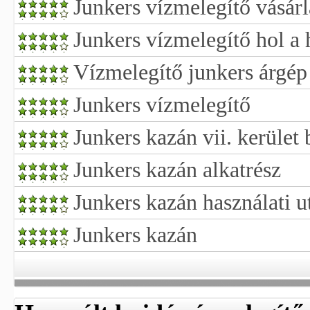
Junkers vízmelegítő vásárl
Junkers vízmelegítő hol a 
Vízmelegítő junkers árgép
Junkers vízmelegítő
Junkers kazán vii. kerület
Junkers kazán alkatrész
Junkers kazán használati ut
Junkers kazán