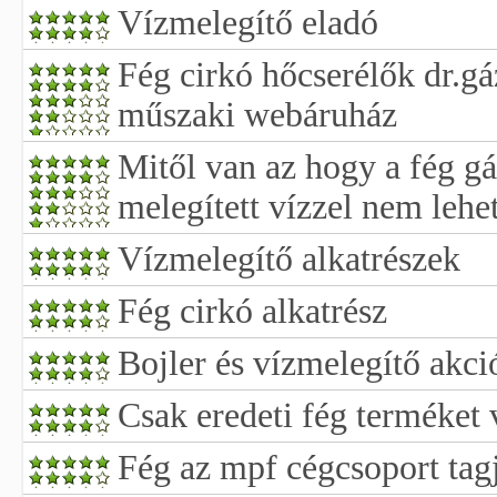
Vízmelegítő eladó
Fég cirkó hőcserélők dr.gáz
műszaki webáruház
Mitől van az hogy a fég g
melegített vízzel nem lehe
Vízmelegítő alkatrészek
Fég cirkó alkatrész
Bojler és vízmelegítő akci
Csak eredeti fég terméket 
Fég az mpf cégcsoport tagj