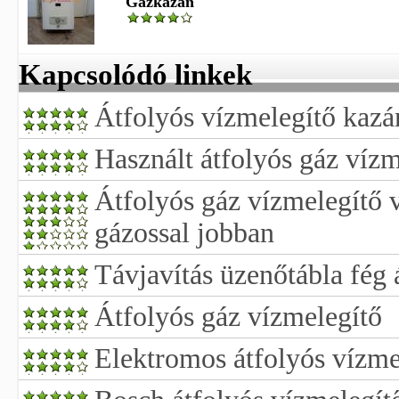
Gázkazán
Kapcsolódó linkek
Átfolyós vízmelegítő kazá
Használt átfolyós gáz vízm
Átfolyós gáz vízmelegítő v
gázossal jobban
Távjavítás üzenőtábla fég 
Átfolyós gáz vízmelegítő
Elektromos átfolyós vízme