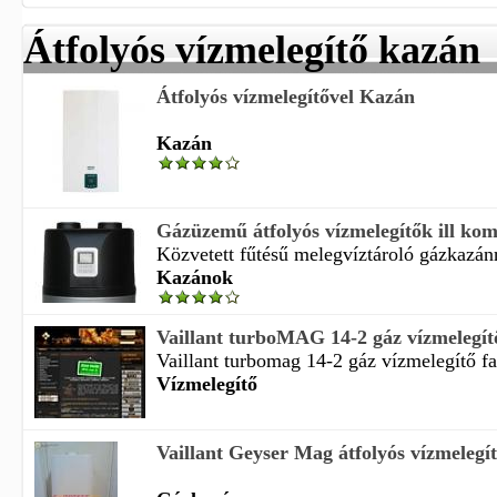
Átfolyós vízmelegítő kazán
Átfolyós vízmelegítővel Kazán
Kazán
Gázüzemű átfolyós vízmelegítők ill ko
Közvetett fűtésű melegvíztároló gázkazánró
Kazánok
Vaillant turboMAG 14-2 gáz vízmelegítő f
Vaillant turbomag 14-2 gáz vízmelegítő fali
Vízmelegítő
Vaillant Geyser Mag átfolyós vízmelegí