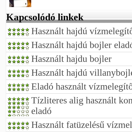
Kapcsolódó linkek
Használt hajdú vízmelegít
Használt hajdú bojler elad
Használt hajdu bojler
Használt hajdú villanybojl
Eladó használt vízmelegítő
Tízliteres alig használt k
eladó
Használt fatüzelésű vízmel