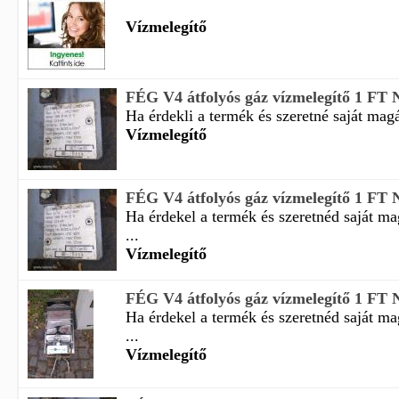
Vízmelegítő
FÉG V4 átfolyós gáz vízmelegítő 1 F
Ha érdekli a termék és szeretné saját magá
Vízmelegítő
FÉG V4 átfolyós gáz vízmelegítő 1 F
Ha érdekel a termék és szeretnéd saját m
...
Vízmelegítő
FÉG V4 átfolyós gáz vízmelegítő 1 F
Ha érdekel a termék és szeretnéd saját m
...
Vízmelegítő