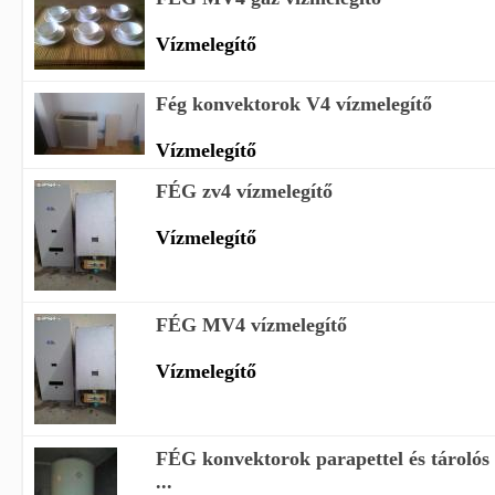
Vízmelegítő
Fég konvektorok V4 vízmelegítő
Vízmelegítő
FÉG zv4 vízmelegítő
Vízmelegítő
FÉG MV4 vízmelegítő
Vízmelegítő
FÉG konvektorok parapettel és tárolós 
...