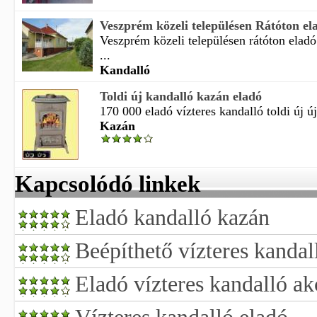
Veszprém közeli településen Rátóton ela
Veszprém közeli településen rátóton elad
...
Kandalló
Toldi új kandalló kazán eladó
170 000 eladó vízteres kandalló toldi új új
Kazán
Kapcsolódó linkek
Eladó kandalló kazán
Beépíthető vízteres kandal
Eladó vízteres kandalló ak