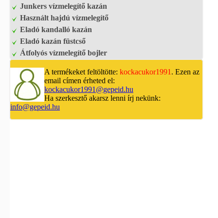
Junkers vízmelegítő kazán
Használt hajdú vízmelegítő
Eladó kandalló kazán
Eladó kazán füstcső
Átfolyós vízmelegítő bojler
A termékeket feltöltötte:
kockacukor1991
. Ezen az
email címen érheted el:
kockacukor1991@gepeid.hu
Ha szerkesztő akarsz lenni írj nekünk:
info@gepeid.hu