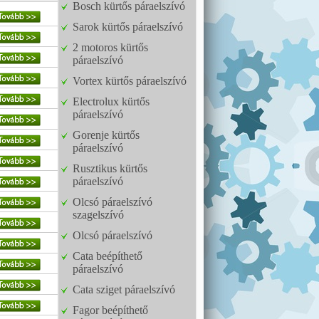
Bosch kürtős páraelszívó
Sarok kürtős páraelszívó
2 motoros kürtős
páraelszívó
Vortex kürtős páraelszívó
Electrolux kürtős
páraelszívó
Gorenje kürtős
páraelszívó
Rusztikus kürtős
páraelszívó
Olcsó páraelszívó
szagelszívó
Olcsó páraelszívó
Cata beépíthető
páraelszívó
Cata sziget páraelszívó
Fagor beépíthető