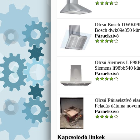
Olcsó Bosch DWK09E8
Bosch dwk09e850 kürtős
Páraelszívó
Olcsó Siemens LF98B
Siemens lf98bb540 kürt
Páraelszívó
Olcsó Páraelszívó ela
Feladás dátuma novembe
Páraelszívó
Kapcsolódó linkek