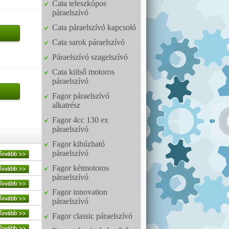
Cata teleszkópos
páraelszívó
Cata páraelszívó kapcsoló
Cata sarok páraelszívó
Páraelszívó szagelszívó
Cata külső motoros
páraelszívó
Fagor páraelszívó
alkatrész
Fagor 4cc 130 ex
páraelszívó
Fagor kihúzható
páraelszívó
Fagor kétmotoros
páraelszívó
Fagor innovation
páraelszívó
Fagor classic páraelszívó