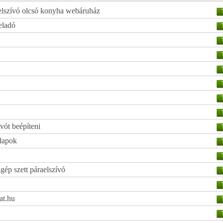
aelszívó olcsó konyha webáruház
eladó
vót beépíteni
őlapok
gép szett páraelszívó
at.hu