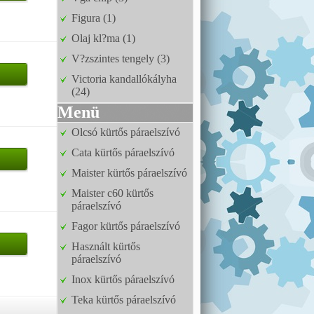
Figura (1)
Olaj kl?ma (1)
V?zszintes tengely (3)
Victoria kandallókályha
(24)
Menü
Olcsó kürtős páraelszívó
Cata kürtős páraelszívó
Maister kürtős páraelszívó
Maister c60 kürtős
páraelszívó
Fagor kürtős páraelszívó
Használt kürtős
páraelszívó
Inox kürtős páraelszívó
Teka kürtős páraelszívó