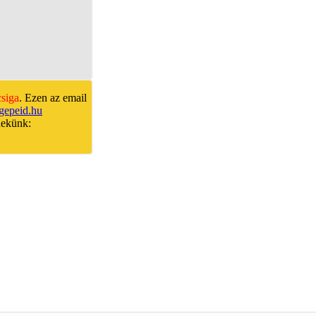
csiga
. Ezen az email
gepeid.hu
nekünk: