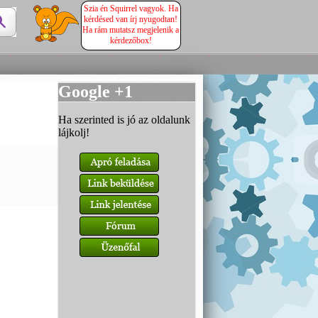
Szia én Squirrel vagyok. Ha
kérdésed van írj nyugodtan!
Ha rám mutatsz megjelenik a
kérdezőbox!
Google +1
Ha szerinted is jó az oldalunk
lájkolj!