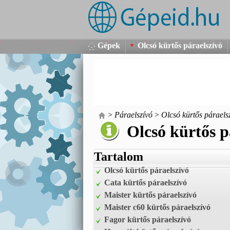
Gépek
Olcsó kürtős páraelszívó
>
Páraelszívó
>
Olcsó kürtős páraels
Olcsó kürtős p
Tartalom
Olcsó kürtős páraelszívó
Cata kürtős páraelszívó
Maister kürtős páraelszívó
Maister c60 kürtős páraelszívó
Fagor kürtős páraelszívó