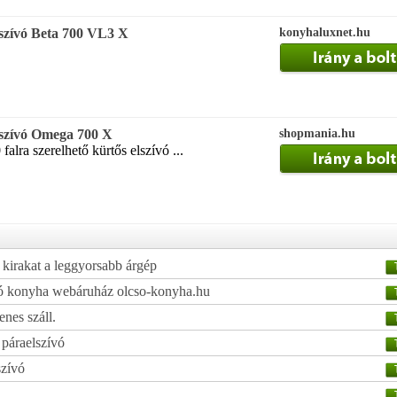
zívó Beta 700 VL3 X
konyhaluxnet.hu
szívó Omega 700 X
shopmania.hu
alra szerelhető kürtős elszívó ...
 kirakat a leggyorsabb árgép
csó konyha webáruház olcso-konyha.hu
enes száll.
 páraelszívó
szívó