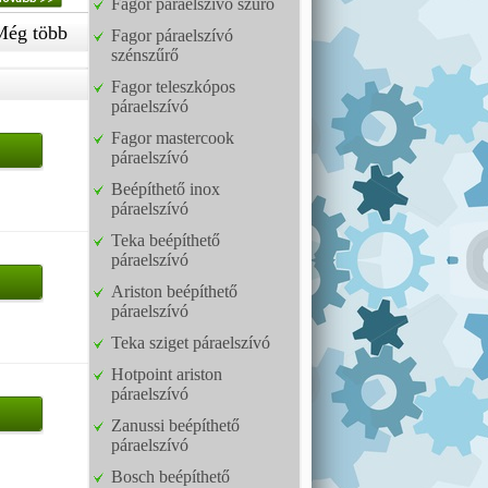
Fagor páraelszívó szűrő
Még több
Fagor páraelszívó
szénszűrő
Fagor teleszkópos
páraelszívó
Fagor mastercook
páraelszívó
Beépíthető inox
páraelszívó
Teka beépíthető
páraelszívó
Ariston beépíthető
páraelszívó
Teka sziget páraelszívó
Hotpoint ariston
páraelszívó
Zanussi beépíthető
páraelszívó
Bosch beépíthető