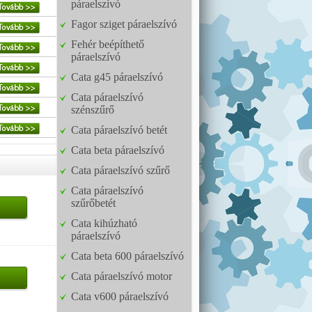
páraelszívó
Fagor sziget páraelszívó
Fehér beépíthető
páraelszívó
Cata g45 páraelszívó
Cata páraelszívó
szénszűrő
Cata páraelszívó betét
Cata beta páraelszívó
Cata páraelszívó szűrő
Cata páraelszívó
szűrőbetét
Cata kihúzható
páraelszívó
Cata beta 600 páraelszívó
Cata páraelszívó motor
Cata v600 páraelszívó