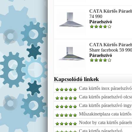
CATA Kürtős Páraels
74 990
Páraelszívó
CATA Kürtős Párael
Share facebook 59 990 f
Páraelszívó
Kapcsolódó linkek
Cata kürtős inox páraelszívó
Cata kürtős páraelszívó ol
Cata kürtős páraelszívó ingy
Műszakinetplaza cata kürtős
Nodor by cata kürtős párael
Cata kürtős páraelszívó