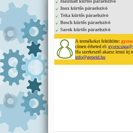
Használt kürtős páraelszívó
Inox kürtős páraelszívó
Teka kürtős páraelszívó
Bosch kürtős páraelszívó
Sarok kürtős páraelszívó
A termékeket feltöltötte:
gyors
címen érheted el:
gyorscsiga@
Ha szerkesztő akarsz lenni írj 
info@gepeid.hu