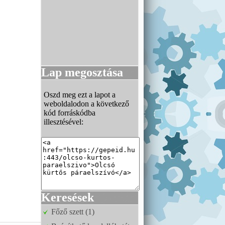
Lap megosztása
Oszd meg ezt a lapot a
weboldalodon a következő
kód forráskódba
illesztésével:
Keresések
Főző szett (1)