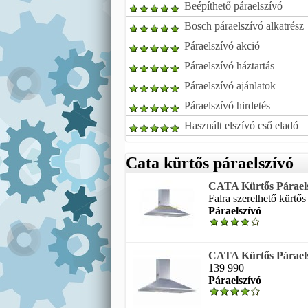
Beépíthető páraelszívó
Bosch páraelszívó alkatrész
Páraelszívó akció
Páraelszívó háztartás
Páraelszívó ajánlatok
Páraelszívó hirdetés
Használt elszívó cső eladó
Cata kürtős páraelszívó
CATA Kürtős Páraels
Falra szerelhető kürtős 
Páraelszívó
CATA Kürtős Párael
139 990
Páraelszívó