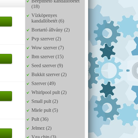
Beépíthető kandallóbetét
(18)
Vízköpenyes
kandallóbetét (6)
Bortartó állvány (2)
Pvp szerver (2)
Wow szerver (7)
Ibm szerver (15)
Seed szerver (9)
Bukkit szerver (2)
Szerver (49)
Whirlpool pult (2)
Small pult (2)
Miele pult (5)
Pult (36)
Jelmez (2)
Vga chip (3)