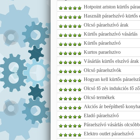
Hotpoint ariston kürtős pár
Használt páraelszívó kürtős 
Olcsó páraelszívó árak
Kürtős páraelszívó vásárlás
Kürtős páraelszívó
Kurtos paraelszivo
Vásárlás kürtős elszívó árak
Olcsó páraelszívók
Hogyan kell kürtős páraelszí
Olcsó fő zés indukciós fő z
Olcsó termékek
Akciós ár beépíthető konyha
Eladó páraelszívó
Páraelszívó vásárlás olcsóbb
Elektro outlet páraelszívó