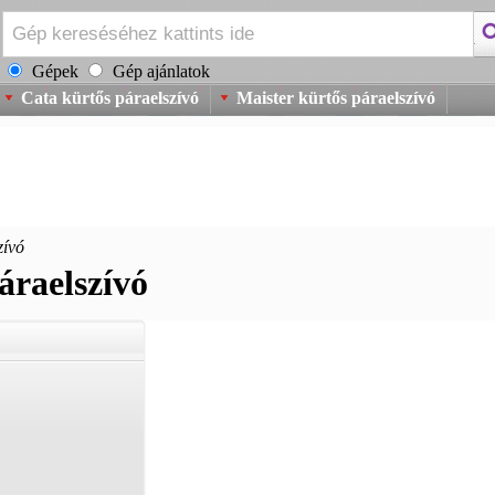
Gépek
Gép ajánlatok
Cata kürtős páraelszívó
Maister kürtős páraelszívó
zívó
áraelszívó