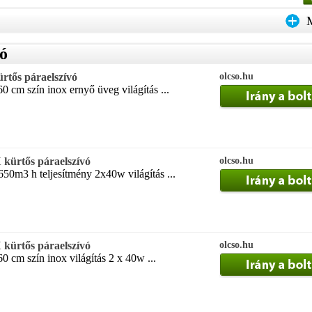
vó
rtős páraelszívó
olcso.hu
0 cm szín inox ernyő üveg világítás ...
kürtős páraelszívó
olcso.hu
50m3 h teljesítmény 2x40w világítás ...
kürtős páraelszívó
olcso.hu
0 cm szín inox világítás 2 x 40w ...