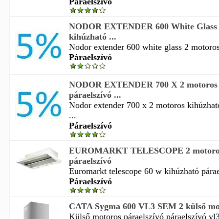
Páraelszívó
NODOR EXTENDER 600 White Glass 
kihúzható ...
Nodor extender 600 white glass 2 motoros
Páraelszívó
NODOR EXTENDER 700 X 2 motoros 
páraelszívó ...
Nodor extender 700 x 2 motoros kihúzható
...
Páraelszívó
EUROMARKT TELESCOPE 2 motoros 
páraelszívó
Euromarkt telescope 60 w kihúzható párael
Páraelszívó
CATA Sygma 600 VL3 SEM 2 külső mot
Külső motoros páraelszívó páraelszívó vl3 