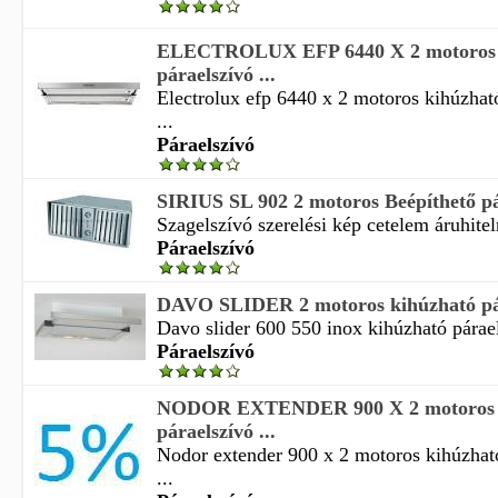
ELECTROLUX EFP 6440 X 2 motoros 
páraelszívó ...
Electrolux efp 6440 x 2 motoros kihúzhat
...
Páraelszívó
SIRIUS SL 902 2 motoros Beépíthető pá
Szagelszívó szerelési kép cetelem áruhitelr
Páraelszívó
DAVO SLIDER 2 motoros kihúzható pá
Davo slider 600 550 inox kihúzható párael
Páraelszívó
NODOR EXTENDER 900 X 2 motoros 
páraelszívó ...
Nodor extender 900 x 2 motoros kihúzható
...