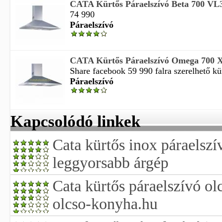
CATA Kürtős Páraelszívó Beta 700 VL
74 990
Páraelszívó
CATA Kürtős Páraelszívó Omega 700 
Share facebook 59 990 falra szerelhető kür
Páraelszívó
Kapcsolódó linkek
Cata kürtős inox páraelszí
leggyorsabb árgép
Cata kürtős páraelszívó o
olcso-konyha.hu