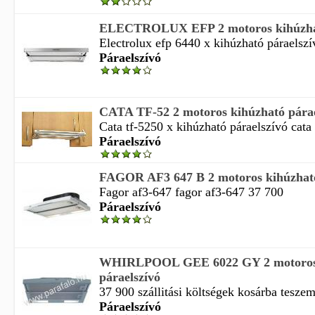
ELECTROLUX EFP 2 motoros kihúzhat
Electrolux efp 6440 x kihúzható páraelszív
Páraelszívó
CATA TF-52 2 motoros kihúzható párae
Cata tf-5250 x kihúzható páraelszívó cata 
Páraelszívó
FAGOR AF3 647 B 2 motoros kihúzható
Fagor af3-647 fagor af3-647 37 700
Páraelszívó
WHIRLPOOL GEE 6022 GY 2 motoros 
páraelszívó
37 900 szállitási költségek kosárba teszem
Páraelszívó