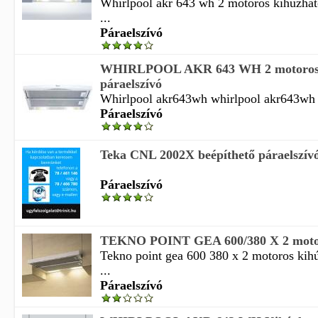
Whirlpool akr 643 wh 2 motoros kihúzható
...
Páraelszívó
WHIRLPOOL AKR 643 WH 2 motoros 
páraelszívó
Whirlpool akr643wh whirlpool akr643wh
Páraelszívó
Teka CNL 2002X beépíthető páraelszív
Páraelszívó
TEKNO POINT GEA 600/380 X 2 motoro
Tekno point gea 600 380 x 2 motoros kihú
...
Páraelszívó