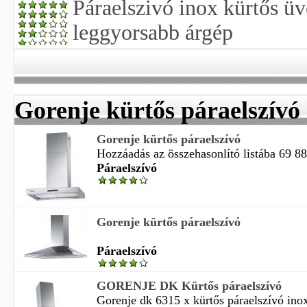
Páraelszivó inox kürtős üv
leggyorsabb árgép
Gorenje kürtős páraelszívó
Gorenje kürtős páraelszívó
Hozzáadás az összehasonlító listába 69 880 
Páraelszívó
Gorenje kürtős páraelszívó
Páraelszívó
GORENJE DK Kürtős páraelszívó
Gorenje dk 6315 x kürtős páraelszívó inox