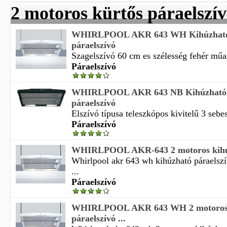
2 motoros kürtős páraelszí
WHIRLPOOL AKR 643 WH Kihúzható 
páraelszívó
Szagelszívó 60 cm es szélesség fehér műan
Páraelszívó
WHIRLPOOL AKR 643 NB Kihúzható 
páraelszívó
Elszívó típusa teleszkópos kivitelű 3 sebes
Páraelszívó
WHIRLPOOL AKR-643 2 motoros kihúz
Whirlpool akr 643 wh kihúzható páraelszí
...
Páraelszívó
WHIRLPOOL AKR 643 WH 2 motoros 
páraelszívó ...