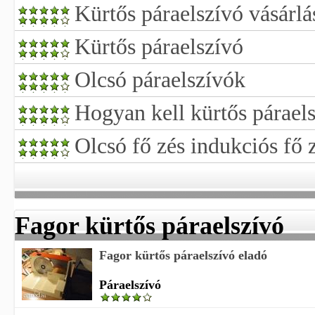
Kürtős páraelszívó vásárlá
Kürtős páraelszívó
Olcsó páraelszívók
Hogyan kell kürtős páraels
Olcsó fő zés indukciós fő 
Fagor kürtős páraelszívó
Fagor kürtős páraelszívó eladó
Páraelszívó