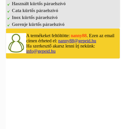
Használt kürtős páraelszívó
Cata kürtős páraelszívó
Inox kürtős páraelszívó
Gorenje kürtős páraelszívó
A termékeket feltöltötte:
nanny88
. Ezen az email
címen érheted el:
nanny88@gepeid.hu
Ha szerkesztő akarsz lenni írj nekünk:
info@gepeid.hu