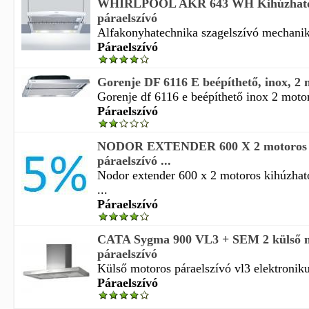
WHIRLPOOL AKR 643 WH Kihúzható 
páraelszívó
Alfakonyhatechnika szagelszívó mechaniku
Páraelszívó
Gorenje DF 6116 E beépíthető, inox, 2 m
Gorenje df 6116 e beépíthető inox 2 motor
Páraelszívó
NODOR EXTENDER 600 X 2 motoros 
páraelszívó ...
Nodor extender 600 x 2 motoros kihúzható
...
Páraelszívó
CATA Sygma 900 VL3 + SEM 2 külső 
páraelszívó
Külső motoros páraelszívó vl3 elektronikus
Páraelszívó