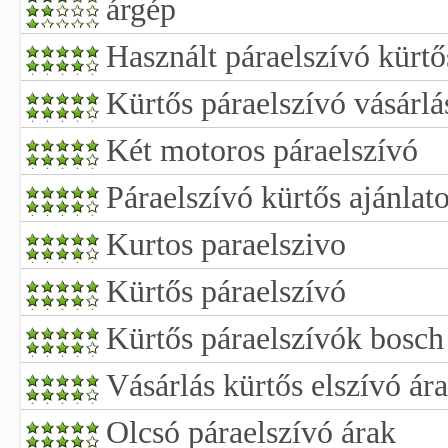
árgép
Használt páraelszívó kürtő
Kürtős páraelszívó vásárlá
Két motoros páraelszívó
Páraelszívó kürtős ajánlat
Kurtos paraelszivo
Kürtős páraelszívó
Kürtős páraelszívók bosch
Vásárlás kürtős elszívó ár
Olcsó páraelszívó árak