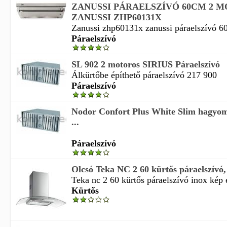
ZANUSSI PÁRAELSZÍVÓ 60CM 2 
ZANUSSI ZHP60131X
Zanussi zhp60131x zanussi páraelszívó 60
Páraelszívó
SL 902 2 motoros SIRIUS Páraelszívó
Álkürtőbe építhető páraelszívó 217 900
Páraelszívó
Nodor Confort Plus White Slim hagyom
...
Páraelszívó
Olcsó Teka NC 2 60 kürtős páraelszívó,
Teka nc 2 60 kürtős páraelszívó inox kép é
Kürtős