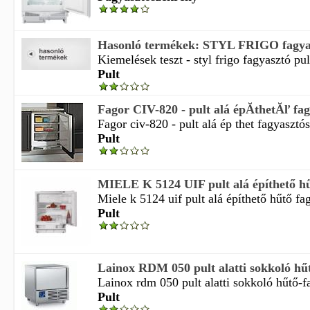
Hasonló termékek: STYL FRIGO fagyas
Kiemelések teszt - styl frigo fagyasztó pul
Pult
Fagor CIV-820 - pult alá épĂ­thetĂľ fag
Fagor civ-820 - pult alá ép thet fagyasztós
Pult
MIELE K 5124 UIF pult alá építhető hűt
Miele k 5124 uif pult alá építhető hűtő fag
Pult
Lainox RDM 050 pult alatti sokkoló hűtő
Lainox rdm 050 pult alatti sokkoló hűtő-fa
Pult