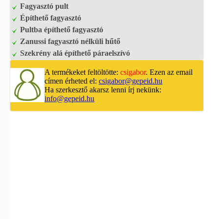
Fagyasztó pult
Építhető fagyasztó
Pultba építhető fagyasztó
Zanussi fagyasztó nélküli hűtő
Szekrény alá építhető páraelszívó
A termékeket feltöltötte:
csigabor
. Ezen az email
címen érheted el:
csigabor@gepeid.hu
Ha szerkesztő akarsz lenni írj nekünk:
info@gepeid.hu