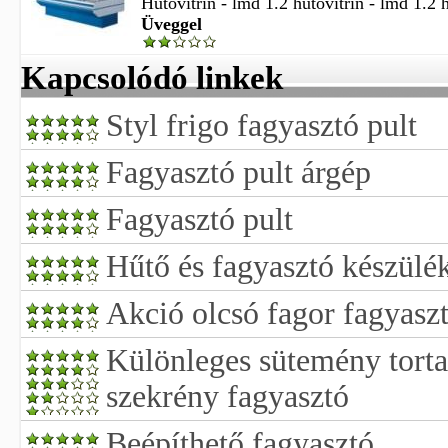
Hűtővitrin - lmd 1.2 hűtővitrin - lmd 1.2 h
Üveggel
Kapcsolódó linkek
Styl frigo fagyasztó pult
Fagyasztó pult árgép
Fagyasztó pult
Hűtő és fagyasztó készülé
Akció olcsó fagor fagyasz
Különleges sütemény torta
szekrény fagyasztó
Beépíthető fagyasztó