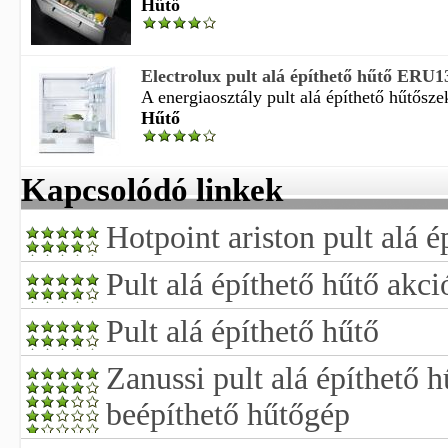
Hűtő
Electrolux pult alá építhető hűtő ERU1
A energiaosztály pult alá építhető hűtősze
Hűtő
Kapcsolódó linkek
Hotpoint ariston pult alá é
Pult alá építhető hűtő akci
Pult alá építhető hűtő
Zanussi pult alá építhető 
beépíthető hűtőgép