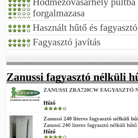
Hódmezővásárhely pultba 
forgalmazasa
Használt hűtő és fagyasztó
Fagyasztó javítás
Zanussi fagyasztó nélküli h
ZANUSSI ZRA720CW FAGYASZTÓ 
Hűtő
Zanussi 240 literes fagyasztó nélküli h
Zanussi 240 literes fagyasztó nélküli hűtő 
Hűtő