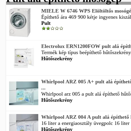
MIELE W 6746 WPS Elöltöltős mosógép
Építhető ára 469 900 kétje ingyenes kiszáll
Pult
Electrolux ERN1200FOW pult alá építh
Termék kép típus beépíthető hűtőszekrény 
Hűtőszekrény
Whirlpool ARZ 005 A+ pult alá építhet
...
Whirlpool arz 005 a pult alá építhető hűtő
Hűtőszekrény
Whirlpool ARZ 004 A pult alá építhető
16 liter a energiaosztály üvegpolc 16 liter 
Hűtőszekrény