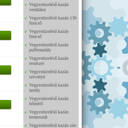
Vegyestüzelésű kazán
ventilátor
Vegyestüzelésű kazán 130
füstcső
Vegyestüzelésű kazán
füstcső
Vegyestüzelésű kazán
puffertartály
Vegyestüzelésű kazán
rendszer
Vegyestüzelésű kazán
szivattyú
Vegyestüzelésű kazán
tartály
Vegyestüzelésű kazán
hőmérő
Vegyestüzelésű kazán
termosztát
Vegyestüzelésű kazán zárt