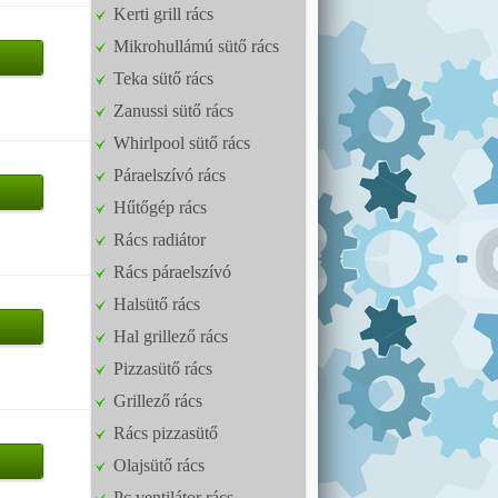
Kerti grill rács
Mikrohullámú sütő rács
Teka sütő rács
Zanussi sütő rács
Whirlpool sütő rács
Páraelszívó rács
Hűtőgép rács
Rács radiátor
Rács páraelszívó
Halsütő rács
Hal grillező rács
Pizzasütő rács
Grillező rács
Rács pizzasütő
Olajsütő rács
Pc ventilátor rács