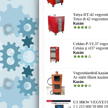
Totya DT-42 vegyest
Totya dt 42 vegyestüze
Kazán
Celsius P-VL37 vegy
Celsius p vl37 vegyest
Kazán
Vegyestüzelésű kazá
Av miért fűtsek kazánn
Kazán
U3 38KW VEGYES
1 1 215 000 59 000 19 