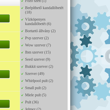
Főző szett (1)
Beépíthető kandallóbetét
(18)
Vízköpenyes
kandallóbetét (6)
Bortartó állvány (2)
Pvp szerver (2)
Wow szerver (7)
Ibm szerver (15)
Seed szerver (9)
Bukkit szerver (2)
Szerver (49)
Whirlpool pult (2)
Small pult (2)
Miele pult (5)
Pult (36)
Jelmez (2)