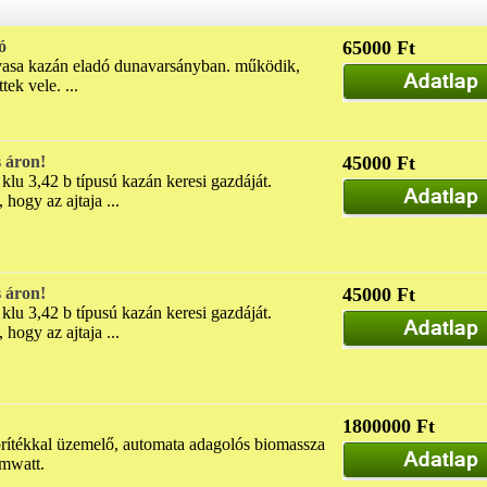
ó
65000 Ft
tvasa kazán eladó dunavarsányban. működik,
ek vele. ...
 áron!
45000 Ft
u 3,42 b típusú kazán keresi gazdáját.
 hogy az ajtaja ...
 áron!
45000 Ft
u 3,42 b típusú kazán keresi gazdáját.
 hogy az ajtaja ...
1800000 Ft
prítékkal üzemelő, automata adagolós biomassza
 mwatt.