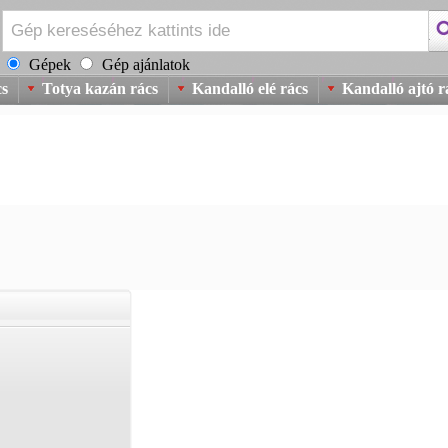
Gépek
Gép ajánlatok
cs
Totya kazán rács
Kandalló elé rács
Kandalló ajtó r