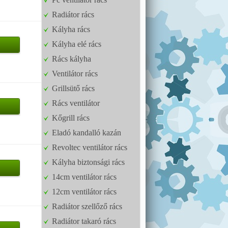
Radiátor rács
Kályha rács
Kályha elé rács
Rács kályha
Ventilátor rács
Grillsütő rács
Rács ventilátor
Kőgrill rács
Eladó kandalló kazán
Revoltec ventilátor rács
Kályha biztonsági rács
14cm ventilátor rács
12cm ventilátor rács
Radiátor szellőző rács
Radiátor takaró rács