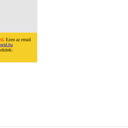
zil
. Ezen az email
peid.hu
nekünk: