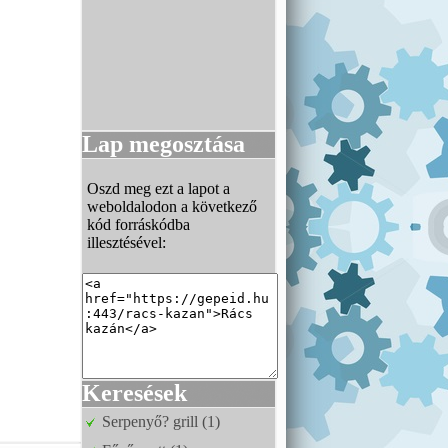
Lap megosztása
Oszd meg ezt a lapot a
weboldalodon a következő
kód forráskódba
illesztésével:
Keresések
Serpenyő? grill (1)