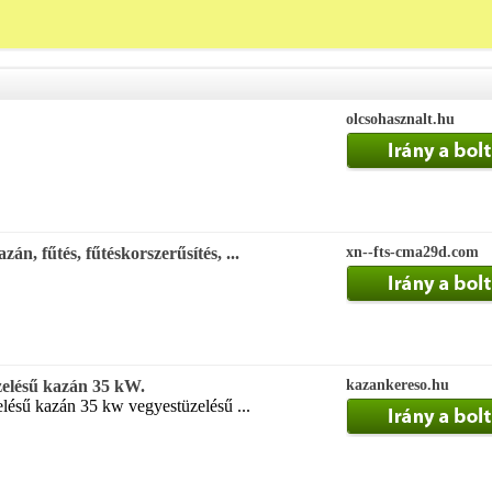
olcsohasznalt.hu
zán, fűtés, fűtéskorszerűsítés, ...
xn--fts-cma29d.com
zelésű kazán 35 kW.
kazankereso.hu
lésű kazán 35 kw vegyestüzelésű ...