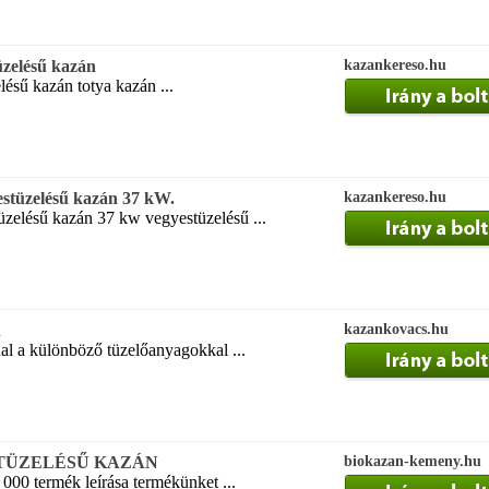
üzelésű kazán
kazankereso.hu
lésű kazán totya kazán ...
estüzelésű kazán 37 kW.
kazankereso.hu
üzelésű kazán 37 kw vegyestüzelésű ...
n
kazankovacs.hu
al a különböző tüzelőanyagokkal ...
TÜZELÉSŰ KAZÁN
biokazan-kemeny.hu
000 termék leírása termékünket ...