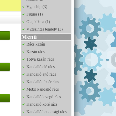
Vga chip (3)
Figura (1)
Olaj kl?ma (1)
V?zszintes tengely (3)
Menü
Rács kazán
Kazán rács
Totya kazán rács
Kandalló elé rács
Kandalló ajtó rács
Kandalló tűztér rács
Mobil kandalló rács
Kandalló levegő rács
Kandalló köré rács
Kandalló biztonsági rács