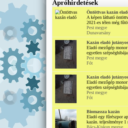
Apróhirdetések
Öntöttvas kazán elad
A képen látható öntöt
2021-es télen még fűtött
Pest megye
Dunavarsány
Kazán eladó jutányos
Eladó mezőgép monor kl
egyetlen szépséghibája,
Pest megye
Fót
Kazán eladó jutányos
Eladó mezőgép monor kl
egyetlen szépséghibája,
Pest megye
Fót
Biomassza kazán
Eladó egy fűrészpor a
kazán. teljesítménye 1
Bács-Kiskun megye