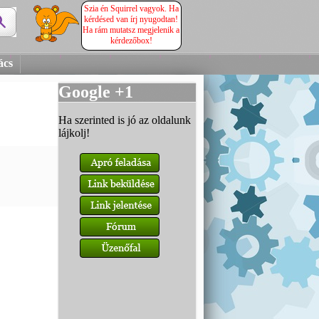
Szia én Squirrel vagyok. Ha
kérdésed van írj nyugodtan!
Ha rám mutatsz megjelenik a
kérdezőbox!
ács
Google +1
Ha szerinted is jó az oldalunk
lájkolj!