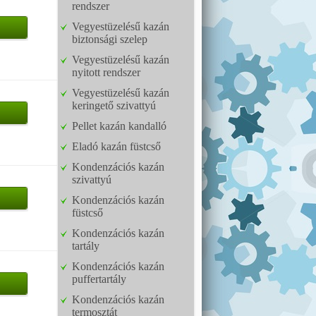
rendszer
Vegyestüzelésű kazán
biztonsági szelep
Vegyestüzelésű kazán
nyitott rendszer
Vegyestüzelésű kazán
keringető szivattyú
Pellet kazán kandalló
Eladó kazán füstcső
Kondenzációs kazán
szivattyú
Kondenzációs kazán
füstcső
Kondenzációs kazán
tartály
Kondenzációs kazán
puffertartály
Kondenzációs kazán
termosztát