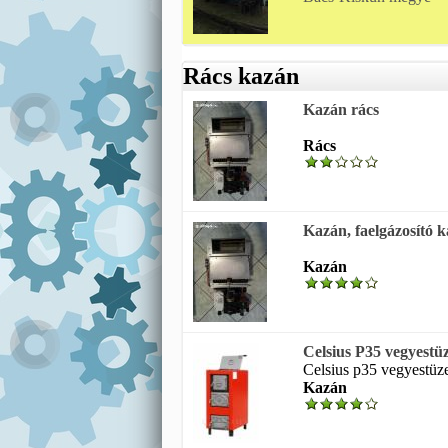
Rács kazán
Kazán rács
Rács
Kazán, faelgázosító ka
Kazán
Celsius P35 vegyestü
Celsius p35 vegyestüze
Kazán