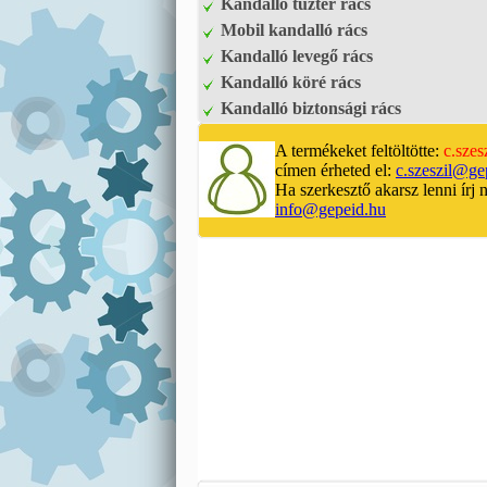
Kandalló tűztér rács
Mobil kandalló rács
Kandalló levegő rács
Kandalló köré rács
Kandalló biztonsági rács
A termékeket feltöltötte:
c.szes
címen érheted el:
c.szeszil@ge
Ha szerkesztő akarsz lenni írj 
info@gepeid.hu