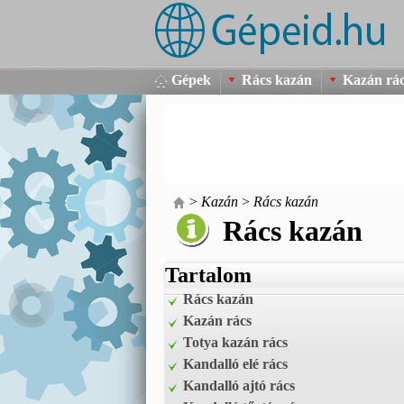
Gépek
Rács kazán
Kazán rá
>
Kazán
>
Rács kazán
Rács kazán
Tartalom
Rács kazán
Kazán rács
Totya kazán rács
Kandalló elé rács
Kandalló ajtó rács