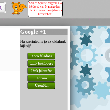
Szia én Squirrel vagyok. Ha
kérdésed van írj nyugodtan!
Ha rám mutatsz megjelenik a
kérdezőbox!
Google +1
Ha szerinted is jó az oldalunk
lájkolj!