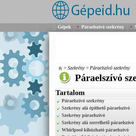
Gépek
Páraelszívó szekrény
>
Szekrény
>
Páraelszívó szekrény
Páraelszívó sz
Tartalom
Páraelszívó szekrény
Szekrény alá építhető páraelszívó
Szekrény páraelszívó
Szekrény alá szerelhető páraelszívó
Whirlpool kihúzható páraelszívó