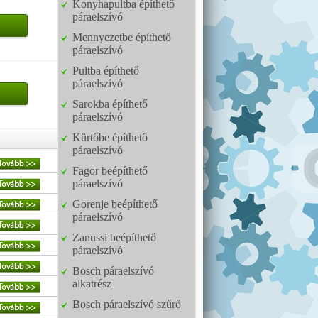
Konyhapultba építhető
páraelszívó
Mennyezetbe építhető
páraelszívó
Pultba építhető
páraelszívó
Sarokba építhető
páraelszívó
Kürtőbe építhető
páraelszívó
Fagor beépíthető
páraelszívó
Gorenje beépíthető
páraelszívó
Zanussi beépíthető
páraelszívó
Bosch páraelszívó
alkatrész
Bosch páraelszívó szűrő