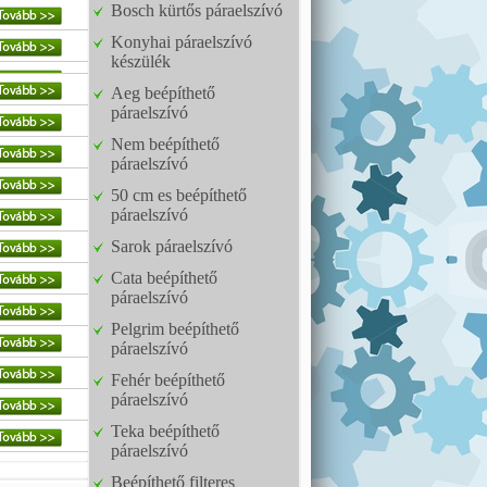
Bosch kürtős páraelszívó
Konyhai páraelszívó
készülék
Aeg beépíthető
páraelszívó
Nem beépíthető
páraelszívó
50 cm es beépíthető
páraelszívó
Sarok páraelszívó
Cata beépíthető
páraelszívó
Pelgrim beépíthető
páraelszívó
Fehér beépíthető
páraelszívó
Teka beépíthető
páraelszívó
Beépíthető filteres