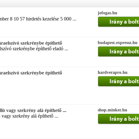
jofogas.hu
ber 8 10 57 hirdetés kezelése 5 000 ...
aelszívó szekrénybe építhető
budapest.expressz.hu
szívó szekrénybe építhető eladó ...
aelszívó szekrénybe építhető
hardverapro.hu
ló vagy szekrény alá építhető ...
shop.minker.hu
ó vagy szekrény alá építhető ...