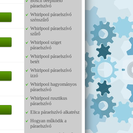
Bosch beépíthető
páraelszívó
Whirlpool páraelszívó
szénszűrő
Whirlpool páraelszívó
szűrő
Whirlpool sziget
páraelszívó
Whirlpool páraelszívó
betét
Whirlpool páraelszívó
izzó
Whirlpool hagyományos
páraelszívó
Whirlpool rusztikus
páraelszívó
Elica páraelszívó alkatrész
Hogyan működik a
páraelszívó