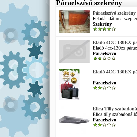
Páraelszívó szekrény
Páraelszívó szekrény
Feladás dátuma szeptem
Szekrény
Eladó 4CC 130EX pár
Eladó 4cc-130ex párael
Páraelszívó
Eladó 4CC 130EX pár
Páraelszívó
Elica Tilly szabadonál
Elica tilly szabadonáll
Páraelszívó