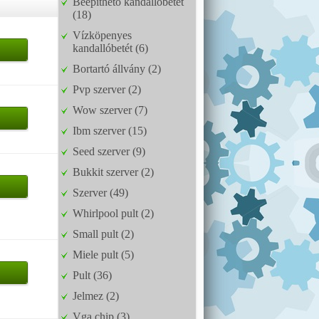
Beépíthető kandallóbetét
(18)
Vízköpenyes
kandallóbetét (6)
Bortartó állvány (2)
Pvp szerver (2)
Wow szerver (7)
Ibm szerver (15)
Seed szerver (9)
Bukkit szerver (2)
Szerver (49)
Whirlpool pult (2)
Small pult (2)
Miele pult (5)
Pult (36)
Jelmez (2)
Vga chip (3)