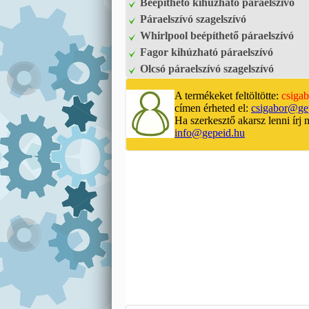
Beépíthető kihúzható páraelszívó
Páraelszívó szagelszívó
Whirlpool beépíthető páraelszívó
Fagor kihúzható páraelszívó
Olcsó páraelszívó szagelszívó
A termékeket feltöltötte:
csigab
címen érheted el:
csigabor@ge
Ha szerkesztő akarsz lenni írj 
info@gepeid.hu