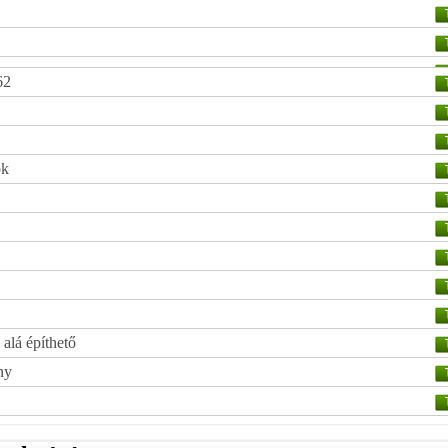
62
ok
alá építhető
ny