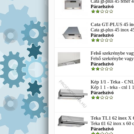
Cata gt-plus 45 fehér 4
Páraelszívó
Cata GT-PLUS 45 inox
Cata gt-plus 45 inox 45
Páraelszívó
Felső szekrénybe vagy
Felső szekrénybe vagy k
Páraelszívó
Kép 1/1 - Teka - CNL 
Kép 1 1 - teka - cnl 1 
Páraelszívó
Teka TL1 62 inox X 60
Teka tl1 62 inox x 60 
Páraelszívó