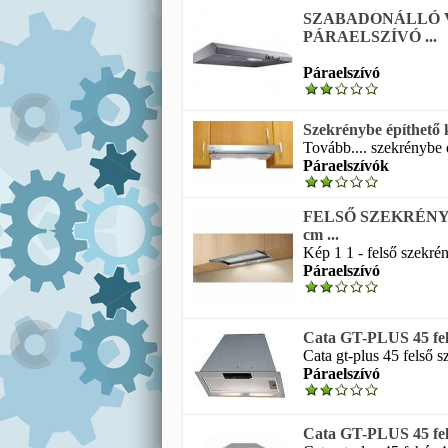
SZABADONÁLLÓ 
PÁRAELSZÍVÓ ...
Páraelszívó
Szekrénybe építhető 
Tovább.... szekrénybe é
Páraelszívók
FELSŐ SZEKRÉNY
cm ...
Kép 1 1 - felső szekrén
Páraelszívó
Cata GT-PLUS 45 fels
Cata gt-plus 45 felső s
Páraelszívó
Cata GT-PLUS 45 fehé