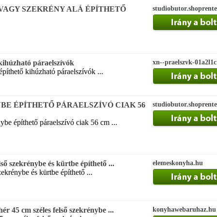
VAGY SZEKRÉNY ALÁ ÉPÍTHETŐ
studiobutor.shoprente
kihúzható páraelszívók
xn--praelszvk-01a2l1c
píthető kihúzható páraelszívók ...
BE ÉPÍTHETŐ PÁRAELSZÍVÓ CIAK 56
studiobutor.shoprente
ybe építhető páraelszívó ciak 56 cm ...
ő szekrénybe és kürtbe építhető ...
elemeskonyha.hu
zekrénybe és kürtbe építhető ...
r 45 cm széles felső szekrénybe ...
konyhawebaruhaz.hu