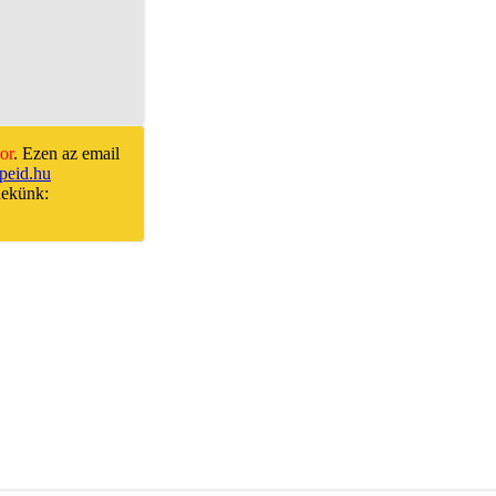
or
. Ezen az email
peid.hu
nekünk: