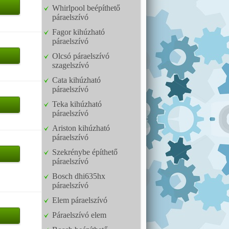
Whirlpool beépíthető
páraelszívó
Fagor kihúzható
páraelszívó
Olcsó páraelszívó
szagelszívó
Cata kihúzható
páraelszívó
Teka kihúzható
páraelszívó
Ariston kihúzható
páraelszívó
Szekrénybe építhető
páraelszívó
Bosch dhi635hx
páraelszívó
Elem páraelszívó
Páraelszívó elem