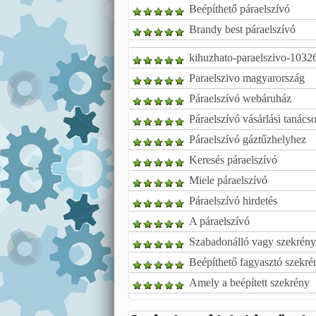
Beépíthető páraelszívó
Brandy best páraelszívó
kihuzhato-paraelszivo-1032
Paraelszivo magyarország
Páraelszívó webáruház
Páraelszívó vásárlási tanács
Páraelszívó gáztűzhelyhez
Keresés páraelszívó
Miele páraelszívó
Páraelszívó hirdetés
A páraelszívó
Szabadonálló vagy szekrény 
Beépíthető fagyasztó szekré
Amely a beépített szekrény