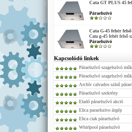
Cata GT PLUS 45 fels
Páraelszívó
Cata G-45 fehér felső
Cata g-45 fehér felső s
Páraelszívó
Kapcsolódó linkek
Páraelszívó szagelszívó műk
Páraelszívó szagelszívó műk
Archív calvados színű párae
Páraelszívó szekrény
Eladó páraelszívó akció
Elica paraelszivo árgép
Elica ciak páraelszívó
Whirlpool páraelszívó