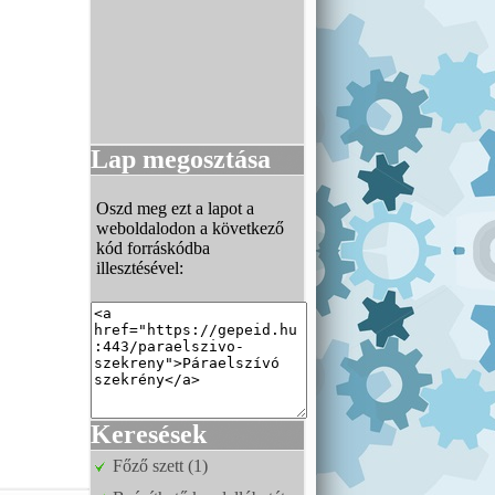
Lap megosztása
Oszd meg ezt a lapot a
weboldalodon a következő
kód forráskódba
illesztésével:
Keresések
Főző szett (1)