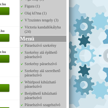
r.hu
Figura (1)
Olaj kl?ma (1)
V?zszintes tengely (3)
Victoria kandallókályha
.hu
(24)
Menü
Páraelszívó szekrény
r.hu
Szekrény alá építhető
páraelszívó
Szekrény páraelszívó
Szekrény alá szerelhető
páraelszívó
Whirlpool kihúzható
páraelszívó
Beépíthető kihúzható
páraelszívó
Páraelszívó szagelszívó