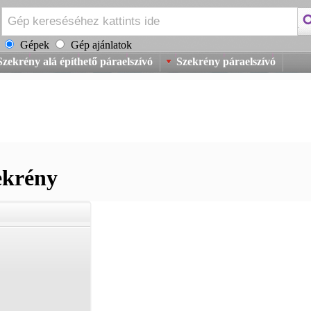
Gépek
Gép ajánlatok
Szekrény alá építhető páraelszívó
Szekrény páraelszívó
ekrény