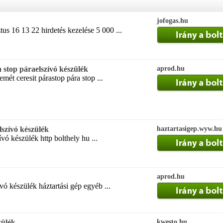
jofogas.hu
us 16 13 22 hirdetés kezelése 5 000 ...
 stop páraelszívó készülék
aprod.hu
ét ceresit párastop pára stop ...
lszívó készülék
haztartasigep.wyw.hu
vó készülék http bolthely hu ...
aprod.hu
ó készülék háztartási gép egyéb ...
zülék
kwesto.hu