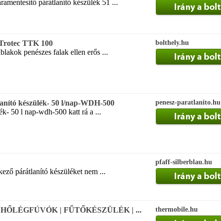
mentesítő párátlanító készülék 51 ...
 Trotec TTK 100
bolthely.hu
blakok penészes falak ellen erős ...
tlanító készülék- 50 l/nap-WDH-500
penesz-paratlanito.hu
ék- 50 l nap-wdh-500 katt rá a ...
pfaff-silberblau.hu
ező párátlanító készüléket nem ...
ók HŐLÉGFÚVÓK | FŰTŐKÉSZÜLÉK | ...
thermobile.hu