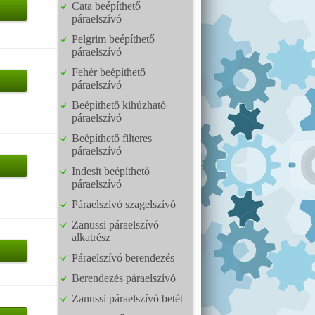
Cata beépíthető
páraelszívó
Pelgrim beépíthető
páraelszívó
Fehér beépíthető
páraelszívó
Beépíthető kihúzható
páraelszívó
Beépíthető filteres
páraelszívó
Indesit beépíthető
páraelszívó
Páraelszívó szagelszívó
Zanussi páraelszívó
alkatrész
Páraelszívó berendezés
Berendezés páraelszívó
Zanussi páraelszívó betét