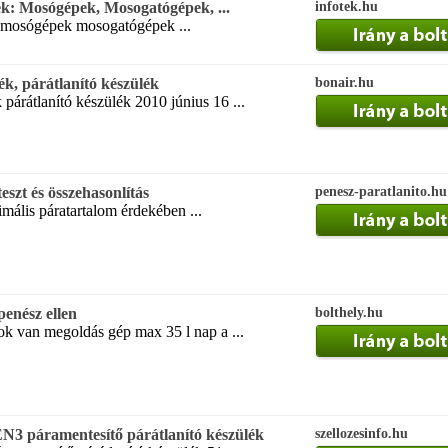
ek: Mosógépek, Mosogatógépek, ...
infotek.hu
k mosógépek mosogatógépek ...
ék, párátlanító készülék
bonair.hu
párátlanító készülék 2010 június 16 ...
eszt és összehasonlítás
penesz-paratlanito.hu
timális páratartalom érdekében ...
penész ellen
bolthely.hu
ok van megoldás gép max 35 l nap a ...
páramentesítő párátlanító készülék
szellozesinfo.hu