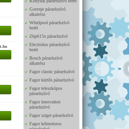
Konyhai páraelszívó betét
Gorenje páraelszívó
alkatrész
Whirlpool páraelszívó
betét
Zhp615x páraelszívó
Electrolux páraelszívó
t.hu
betét
Bosch páraelszívó
alkatrész
Fagor classic páraelszívó
Fagor kürtős páraelszívó
Fagor teleszkópos
páraelszívó
Fagor innovation
páraelszívó
Fagor sziget páraelszívó
Fagor kétmotoros
páraelszívó