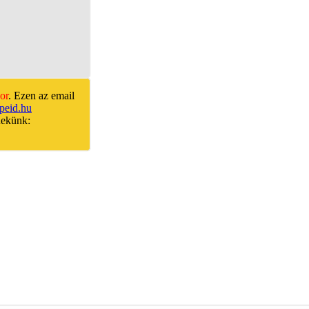
or
. Ezen az email
peid.hu
nekünk: