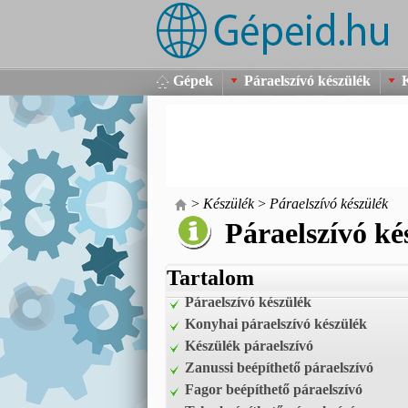
Gépek
Páraelszívó készülék
>
Készülék
>
Páraelszívó készülék
Páraelszívó ké
Tartalom
Páraelszívó készülék
Konyhai páraelszívó készülék
Készülék páraelszívó
Zanussi beépíthető páraelszívó
Fagor beépíthető páraelszívó