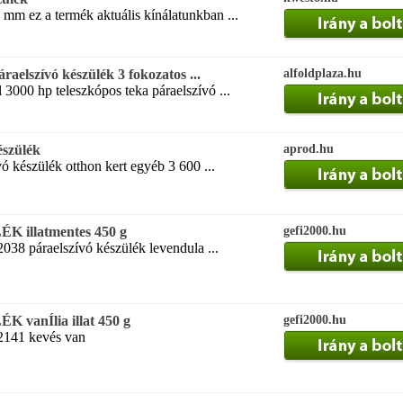
mm ez a termék aktuális kínálatunkban ...
aelszívó készülék 3 fokozatos ...
alfoldplaza.hu
3000 hp teleszkópos teka páraelszívó ...
észülék
aprod.hu
vó készülék otthon kert egyéb 3 600 ...
K illatmentes 450 g
gefi2000.hu
038 páraelszívó készülék levendula ...
 vanÍlia illat 450 g
gefi2000.hu
2141 kevés van