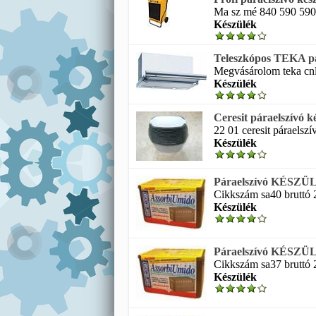
Ma sz mé 840 590 590 
Készülék
Teleszkópos TEKA pár
Megvásárolom teka cnl 
Készülék
Ceresit páraelszívó k
22 01 ceresit páraelszí
Készülék
Páraelszívó KÉSZÜLÉ
Cikkszám sa40 bruttó 2
Készülék
Páraelszívó KÉSZÜLÉK
Cikkszám sa37 bruttó 
Készülék