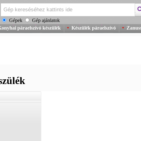
Gépek
Gép ajánlatok
Konyhai páraelszívó készülék
Készülék páraelszívó
Zanuss
szülék