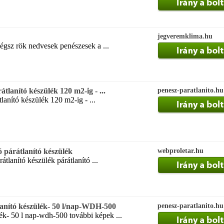
jegveremklima.hu
légsz rök nedvesek penészesek a ...
rátlanító készülék 120 m2-ig - ...
penesz-paratlanito.hu
tlanító készülék 120 m2-ig - ...
 párátlanító készülék
webproletar.hu
átlanító készülék párátlanító ...
tlanító készülék- 50 l/nap-WDH-500
penesz-paratlanito.hu
lék- 50 l nap-wdh-500 további képek ...