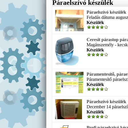
Páraelszívó készülék
Páraelszívó készülék
Feladás dátuma auguszt
Készülék
Ceresit párastop pára
Magánszemély - kecskem
Készülék
Páramentesítő, párae
Páramentesítő páraelszí
Készülék
Páraelszívó készülék
December 14 páraelszív
Készülék
Profi páraelszívó kés