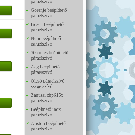
páraelszívó
Gorenje beépíthető
páraelszívó
Bosch beépíthető
páraelszívó
Nem beépíthető
páraelszívó
50 cm es beépíthető
páraelszívó
Aeg beépíthető
páraelszívó
Olcsó páraelszívó
szagelszívó
Zanussi zhp615x
páraelszívó
Beépíthető inox
páraelszívó
Ariston beépíthető
páraelszívó