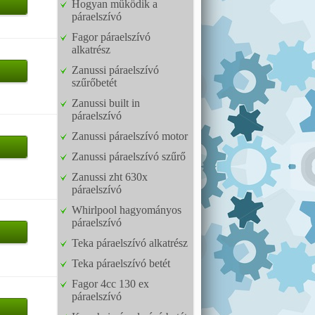
Hogyan működik a
páraelszívó
Fagor páraelszívó
alkatrész
Zanussi páraelszívó
szűrőbetét
Zanussi built in
páraelszívó
Zanussi páraelszívó motor
Zanussi páraelszívó szűrő
Zanussi zht 630x
páraelszívó
Whirlpool hagyományos
páraelszívó
Teka páraelszívó alkatrész
Teka páraelszívó betét
Fagor 4cc 130 ex
páraelszívó