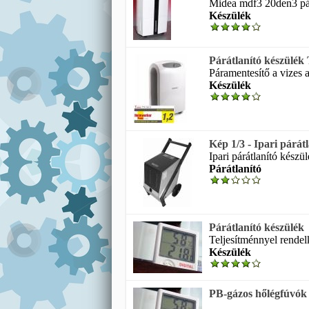
Midea mdf3 20den3 pára
Készülék
Párátlanító készülék
Páramentesítő a vizes a
Készülék
Kép 1/3 - Ipari párá
Ipari párátlanító készül
Párátlanító
Párátlanító készülék
Teljesítménnyel rendelk
Készülék
PB-gázos hőlégfúv