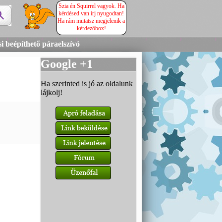
Szia én Squirrel vagyok. Ha
kérdésed van írj nyugodtan!
Ha rám mutatsz megjelenik a
kérdezőbox!
i beépíthető páraelszívó
Google +1
Ha szerinted is jó az oldalunk
lájkolj!