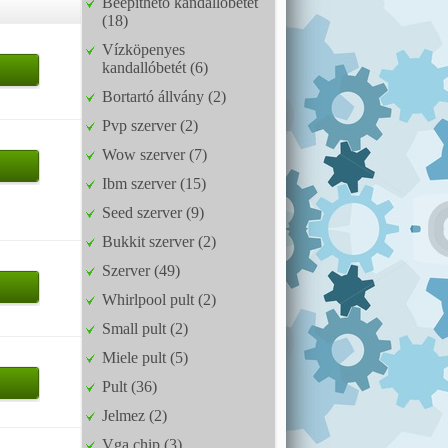
Beépíthető kandallóbetét
(18)
Vízköpenyes
kandallóbetét (6)
Bortartó állvány (2)
Pvp szerver (2)
Wow szerver (7)
Ibm szerver (15)
Seed szerver (9)
Bukkit szerver (2)
Szerver (49)
Whirlpool pult (2)
Small pult (2)
Miele pult (5)
Pult (36)
Jelmez (2)
Vga chip (3)