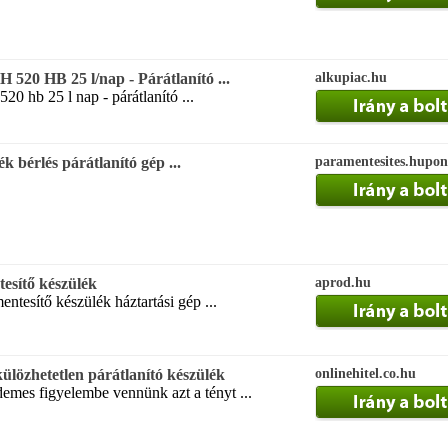
 520 HB 25 l/nap - Párátlanító ...
alkupiac.hu
0 hb 25 l nap - párátlanító ...
k bérlés párátlanító gép ...
paramentesites.hupon
tesítő készülék
aprod.hu
entesítő készülék háztartási gép ...
ülözhetetlen párátlanító készülék
onlinehitel.co.hu
demes figyelembe vennünk azt a tényt ...