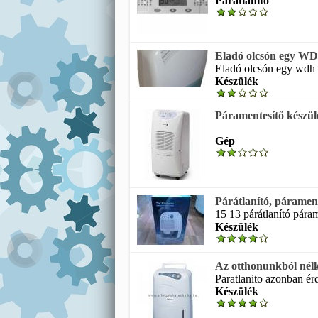
Párátlanító
Eladó olcsón egy WDH
Eladó olcsón egy wdh 52
Készülék
Páramentesítő készülé
Gép
Párátlanító, páramen
15 13 párátlanító páram
Készülék
Az otthonunkból nélk
Paratlanito azonban ér
Készülék