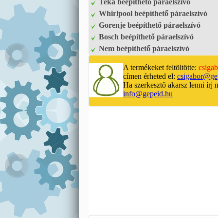
Teka beépíthető páraelszívó
Whirlpool beépíthető páraelszívó
Gorenje beépíthető páraelszívó
Bosch beépíthető páraelszívó
Nem beépíthető páraelszívó
A termékeket feltöltötte:
csigab
címen érheted el:
csigabor@ge
Ha szerkesztő akarsz lenni írj 
info@gepeid.hu