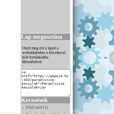
Lap megosztása
Oszd meg ezt a lapot a
weboldalodon a következő
kód forráskódba
illesztésével:
Keresések
Főző szett (1)