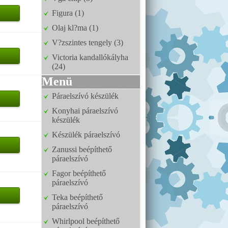
Figura (1)
Olaj kl?ma (1)
V?zszintes tengely (3)
Victoria kandallókályha
(24)
Menü
Páraelszívó készülék
Konyhai páraelszívó
készülék
Készülék páraelszívó
Zanussi beépíthető
páraelszívó
Fagor beépíthető
páraelszívó
Teka beépíthető
páraelszívó
Whirlpool beépíthető