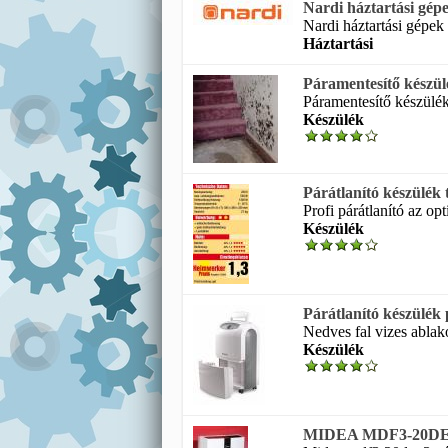
Nardi háztartási gép
Nardi háztartási gépe
Háztartási
Páramentesítő készül
Páramentesítő készülék 
Készülék
Párátlanító készülék t
Profi párátlanító az op
Készülék
Párátlanító készülék 
Nedves fal vizes ablak
Készülék
MIDEA MDF3-20DEN3 