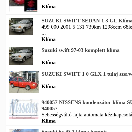
Klíma
SUZUKI SWIFT SEDAN 1 3 GL Klím
499 000 2001 5 131 739km 1298ccm 68le 
...
Klíma
Suzuki swift 97-03 komplett klíma
Klíma
SUZUKI SWIFT 1 0 GLX 1 tulaj szervó
Klíma
940057 NISSENS kondenzátor klíma
940057
Sebességváltó fajta automata kézikapcsolás
Klíma
Suzuki Swift 2 klíma bontott