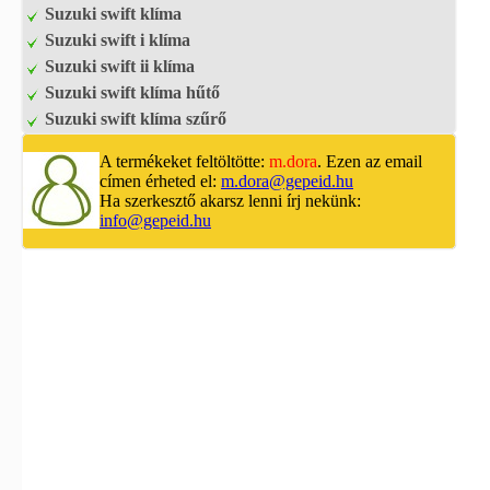
Suzuki swift klíma
Suzuki swift i klíma
Suzuki swift ii klíma
Suzuki swift klíma hűtő
Suzuki swift klíma szűrő
A termékeket feltöltötte:
m.dora
. Ezen az email
címen érheted el:
m.dora@gepeid.hu
Ha szerkesztő akarsz lenni írj nekünk:
info@gepeid.hu