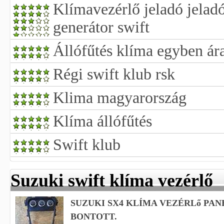
Klímavezérlő jeladó jelad
generátor swift
Állófűtés klíma egyben ár
Régi swift klub rsk
Klima magyarország
Klíma állófűtés
Swift klub
Suzuki swift klíma vezérlő
SUZUKI SX4 KLÍMA VEZÉRLő PAN
BONTOTT.