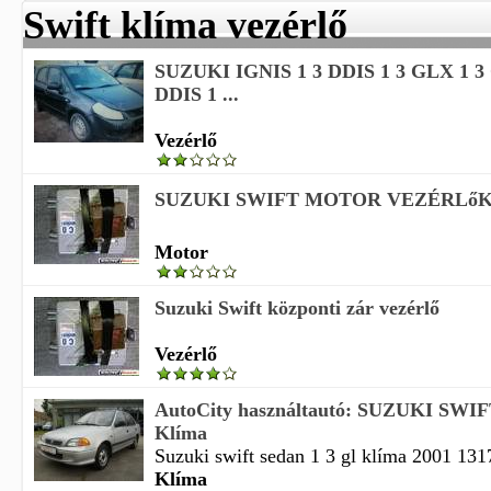
Swift klíma vezérlő
SUZUKI IGNIS 1 3 DDIS 1 3 GLX 1 3
DDIS 1 ...
Vezérlő
SUZUKI SWIFT MOTOR VEZÉRLő
Motor
Suzuki Swift központi zár vezérlő
Vezérlő
AutoCity használtautó: SUZUKI SWI
Klíma
Suzuki swift sedan 1 3 gl klíma 2001 1317
Klíma