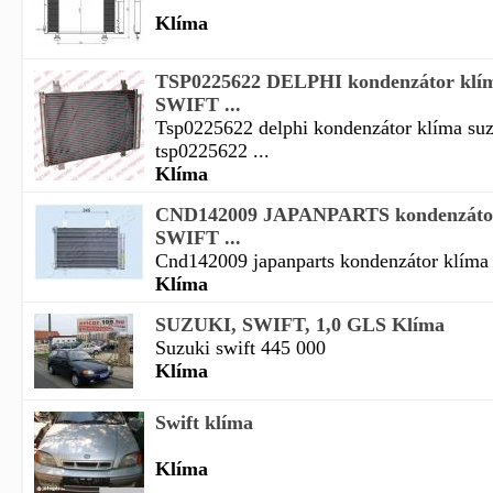
Klíma
TSP0225622 DELPHI kondenzátor kl
SWIFT ...
Tsp0225622 delphi kondenzátor klíma suz
tsp0225622 ...
Klíma
CND142009 JAPANPARTS kondenzáto
SWIFT ...
Cnd142009 japanparts kondenzátor klíma s
Klíma
SUZUKI, SWIFT, 1,0 GLS Klíma
Suzuki swift 445 000
Klíma
Swift klíma
Klíma