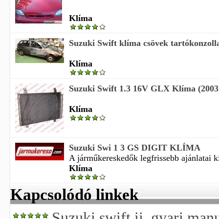
Klíma
Suzuki Swift klíma csövek tartókonzolla
Klíma
Suzuki Swift 1.3 16V GLX Klíma (2003
Klíma
Suzuki Swi 1 3 GS DIGIT KLÍMA
A járműkereskedők legfrissebb ajánlatai ki
Klíma
Kapcsolódó linkek
Suzuki swift ii. gyari man