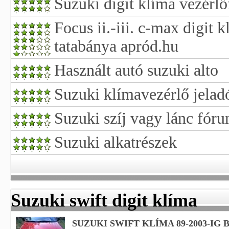
Suzuki digit klíma vezérlő
Focus ii.-iii. c-max digit 
tatabánya apród.hu
Használt autó suzuki alto
Suzuki klímavezérlő jelad
Suzuki szíj vagy lánc fór
Suzuki alkatrészek
Suzuki swift digit klíma
SUZUKI SWIFT KLÍMA 89-2003-IG 