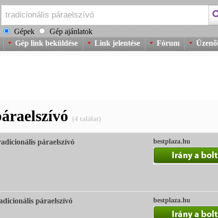
Gépek
Gép ajánlatok
Gép link beküldése
Link jelentése
Fórum
Üzenőf
páraelszívó
(4 találat)
dicionális páraelszívó
bestplaza.hu
icionális páraelszívó
bestplaza.hu