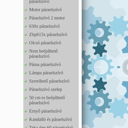
páraelszívó
Motor páraelszívó
Páraelszívó 2 motor
630x páraelszívó
Zhp615x páraelszívó
Olcsó páraelszívó
Nem beépíthető
páraelszívó
Párna páraelszívó
Lámpa páraelszívó
Szerelhető páraelszívó
Páraelszívó szelep
50 cm es beépíthető
páraelszívó
Ernyő páraelszívó
Kandalló és páraelszívó
Teka dep 60 páraelszívó