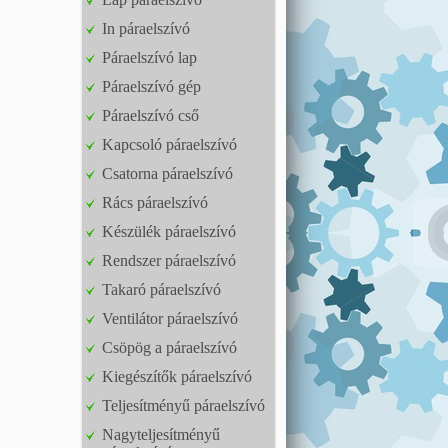
In páraelszívó
Páraelszívó lap
Páraelszívó gép
Páraelszívó cső
Kapcsoló páraelszívó
Csatorna páraelszívó
Rács páraelszívó
Készülék páraelszívó
Rendszer páraelszívó
Takaró páraelszívó
Ventilátor páraelszívó
Csöpög a páraelszívó
Kiegészítők páraelszívó
Teljesítményű páraelszívó
Nagyteljesítményű