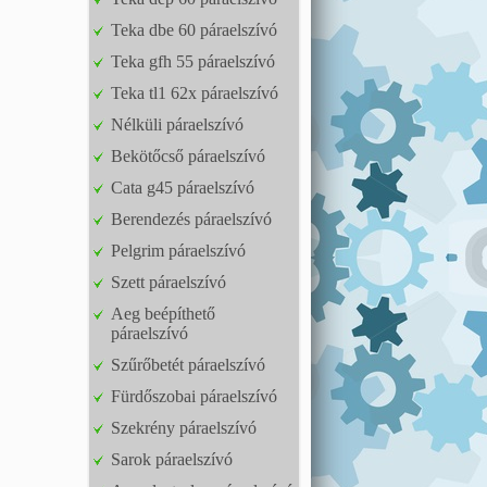
Teka dbe 60 páraelszívó
Teka gfh 55 páraelszívó
Teka tl1 62x páraelszívó
Nélküli páraelszívó
Bekötőcső páraelszívó
Cata g45 páraelszívó
Berendezés páraelszívó
Pelgrim páraelszívó
Szett páraelszívó
Aeg beépíthető
páraelszívó
Szűrőbetét páraelszívó
Fürdőszobai páraelszívó
Szekrény páraelszívó
Sarok páraelszívó