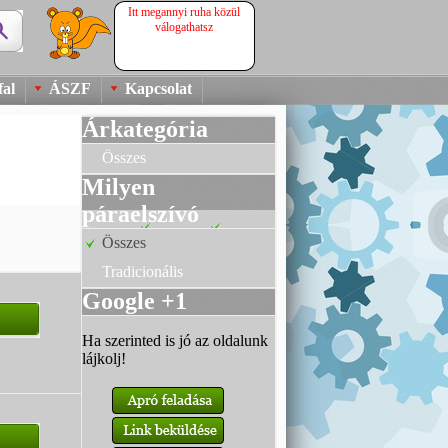
Itt megannyi ruha közül
válogathatsz
al
ÁSZF
Kapcsolat
Árkategória
Összes
Milyen
páraelszívó
Összes
Tradicionális
Google +1
Ha szerinted is jó az oldalunk
lájkolj!