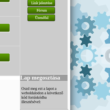
Lap megosztása
Oszd meg ezt a lapot a
weboldalodon a következő
kód forráskódba
illesztésével: