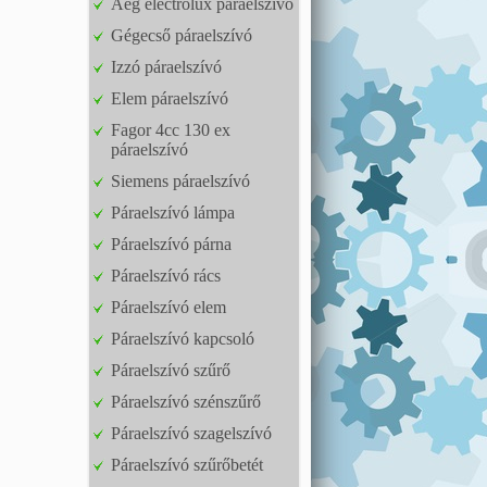
Aeg electrolux páraelszívó
Gégecső páraelszívó
Izzó páraelszívó
Elem páraelszívó
Fagor 4cc 130 ex
páraelszívó
Siemens páraelszívó
Páraelszívó lámpa
Páraelszívó párna
Páraelszívó rács
Páraelszívó elem
Páraelszívó kapcsoló
Páraelszívó szűrő
Páraelszívó szénszűrő
Páraelszívó szagelszívó
Páraelszívó szűrőbetét