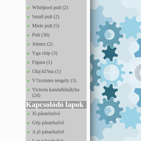
Whirlpool pult (2)
Small pult (2)
Miele pult (5)
Pult (36)
Jelmez (2)
Vga chip (3)
Figura (1)
Olaj kl?ma (1)
V?zszintes tengely (3)
Victoria kandallókályha
(24)
Kapcsolódó lapok
Jó páraelszívó
Gép páraelszívó
A jó páraelszívó
Lap páraelszívó