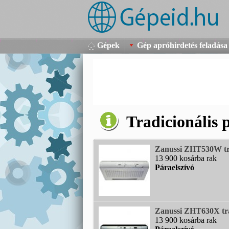
Gépek
Gép apróhirdetés feladása
Tradicionális 
Zanussi ZHT530W tra
13 900 kosárba rak
Páraelszívó
Zanussi ZHT630X trad
13 900 kosárba rak