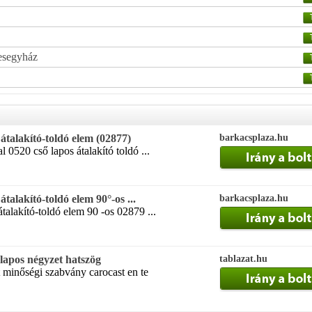
esegyház
átalakító-toldó elem (02877)
barkacsplaza.hu
 0520 cső lapos átalakító toldó ...
talakító-toldó elem 90°-os ...
barkacsplaza.hu
talakító-toldó elem 90 -os 02879 ...
apos négyzet hatszög
tablazat.hu
t minőségi szabvány carocast en te