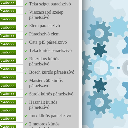
Teka sziget páraelszívó
Visszacsapó szelep
páraelszívó
Elem páraelszívó
Páraelszívó elem
Cata g45 páraelszívó
Teka kürtős páraelszívó
Rusztikus kürtős
páraelszívó
Bosch kürtős páraelszívó
Maister c60 kürtős
páraelszívó
Sarok kürtős páraelszívó
Használt kürtős
páraelszívó
Inox kürtős páraelszívó
2 motoros kürtős