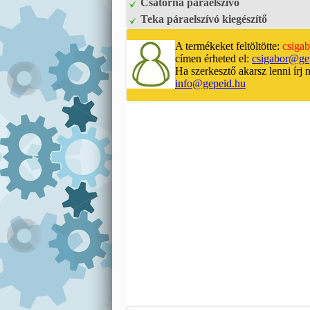
Csatorna páraelszívó
Teka páraelszívó kiegészítő
A termékeket feltöltötte:
csigab
címen érheted el:
csigabor@ge
Ha szerkesztő akarsz lenni írj 
info@gepeid.hu