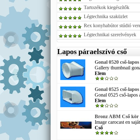
Tartozékok kiegészítők
Légtechnika szaküzlet
Rex konyhabútor stúdió ver
Légtechnikai szerelvények
Lapos páraelszívó cső
Gonal 0520 cső-lapos 
Gallery thumbnail gonal
Elem
Gonal 0525 cső-lapos á
Gonal 0525 cső-lapos á
Elem
Bronz ABM Cső kör l
Image carocast en sajá
Cső