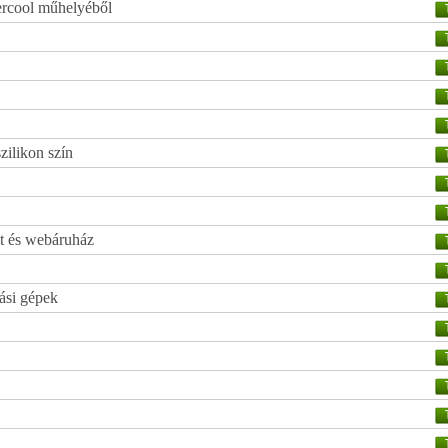
ercool műhelyéből
zilikon szín
et és webáruház
tási gépek