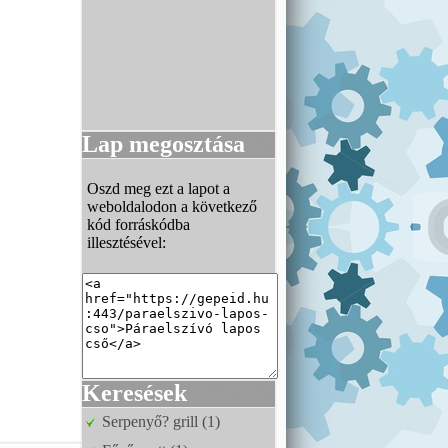
Lap megosztása
Oszd meg ezt a lapot a
weboldalodon a következő
kód forráskódba
illesztésével:
Keresések
Serpenyő? grill (1)