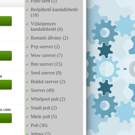
Főző szett (1)
Beépíthető kandallóbetét
(18)
Vízköpenyes
kandallóbetét (6)
Bortartó állvány (2)
Pvp szerver (2)
Wow szerver (7)
Ibm szerver (15)
Seed szerver (9)
hu
Bukkit szerver (2)
Szerver (49)
Whirlpool pult (2)
Small pult (2)
sz.com
Miele pult (5)
Pult (36)
Jelmez (2)