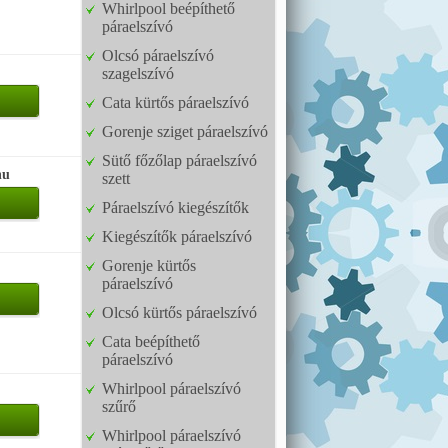
Whirlpool beépíthető
páraelszívó
Olcsó páraelszívó
szagelszívó
Cata kürtős páraelszívó
Gorenje sziget páraelszívó
Sütő főzőlap páraelszívó
hu
szett
Páraelszívó kiegészítők
Kiegészítők páraelszívó
Gorenje kürtős
páraelszívó
Olcsó kürtős páraelszívó
Cata beépíthető
páraelszívó
Whirlpool páraelszívó
szűrő
Whirlpool páraelszívó