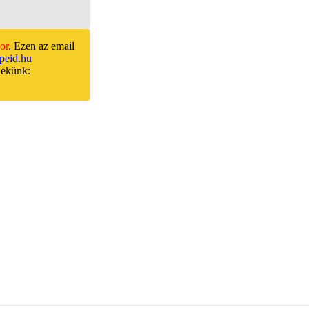
or
. Ezen az email
peid.hu
nekünk: