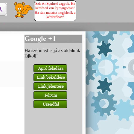
Szia én Squirrel vagyok. Ha
kérdésed van írj nyugodtan!
Ha rám mutatsz megjelenik a
kérdezőbox!
Google +1
Ha szerinted is jó az oldalunk
lájkolj!