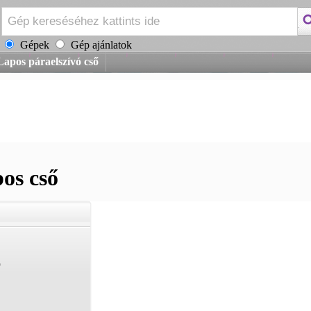
Gépek
Gép ajánlatok
Lapos páraelszívó cső
pos cső
ó