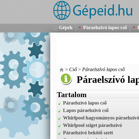
Gépek
Páraelszívó lapos cső
>
Cső
>
Páraelszívó lapos cső
Páraelszívó la
Tartalom
Páraelszívó lapos cső
Lapos páraelszívó cső
Whirlpool hagyományos páraelszív
Whirlpool sziget páraelszívó
Páraelszívó bekötő szett