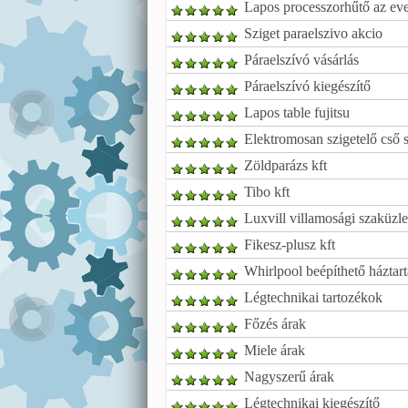
Lapos processzorhűtő az ev
Sziget paraelszivo akcio
Páraelszívó vásárlás
Páraelszívó kiegészítő
Lapos table fujitsu
Elektromosan szigetelő cső s
Zöldparázs kft
Tibo kft
Luxvill villamosági szaküzl
Fikesz-plusz kft
Whirlpool beépíthető háztar
Légtechnikai tartozékok
Főzés árak
Miele árak
Nagyszerű árak
Légtechnikai kiegészítő