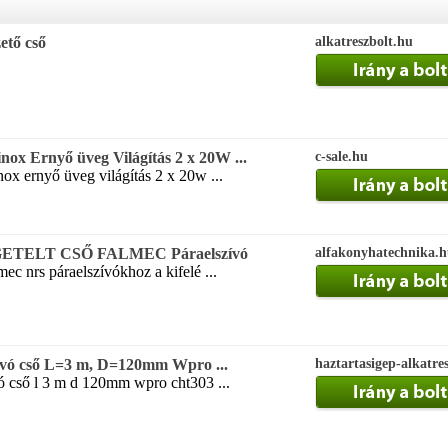
ető cső
alkatreszbolt.hu
inox Ernyő üveg Világítás 2 x 20W ...
c-sale.hu
nox ernyő üveg világítás 2 x 20w ...
ETELT CSŐ FALMEC Páraelszívó
alfakonyhatechnika.
mec nrs páraelszívókhoz a kifelé ...
zívó cső L=3 m, D=120mm Wpro ...
haztartasigep-alkatre
ó cső l 3 m d 120mm wpro cht303 ...