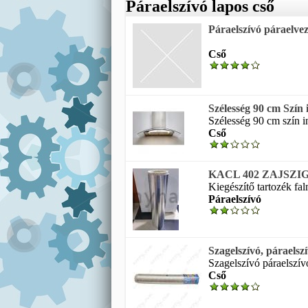
Páraelszívó lapos cső
Páraelszívó páraelvez
Cső
Szélesség 90 cm Szín 
Szélesség 90 cm szín i
Cső
KACL 402 ZAJSZIG
Kiegészítő tartozék fal
Páraelszívó
Szagelszívó, páraels
Szagelszívó páraelszív
Cső