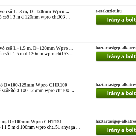
zívó cső L=3 m, D=120mm Wpro ...
e-szakuzlet.hu
ó cső l 3 m d 120mm wpro cht303 ...
zívó cső L=1,5 m, D=120mm Wpro ...
haztartasigep-alkatre
ó cső l 1 5 m d 120mm wpro cht153 ...
űkítő D=100-125mm Wpro CHR100
haztartasigep-alkatre
ő szűkítő d 100 125mm wpro chr100 ...
1,5 m, D=100mm Wpro CHT151
haztartasigep-alkatre
ő l 1 5 m d 100mm wpro cht151 anyaga ...