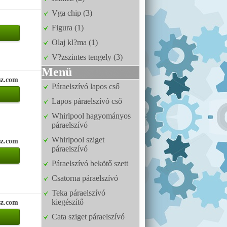
Vga chip (3)
Figura (1)
Olaj kl?ma (1)
V?zszintes tengely (3)
Menü
sz.com
Páraelszívó lapos cső
Lapos páraelszívó cső
Whirlpool hagyományos
páraelszívó
Whirlpool sziget
sz.com
páraelszívó
Páraelszívó bekötő szett
Csatorna páraelszívó
Teka páraelszívó
kiegészítő
sz.com
Cata sziget páraelszívó