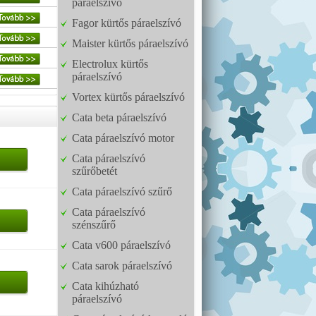
páraelszívó
Fagor kürtős páraelszívó
Maister kürtős páraelszívó
Electrolux kürtős
páraelszívó
Vortex kürtős páraelszívó
Cata beta páraelszívó
Cata páraelszívó motor
Cata páraelszívó
szűrőbetét
Cata páraelszívó szűrő
Cata páraelszívó
szénszűrő
Cata v600 páraelszívó
Cata sarok páraelszívó
Cata kihúzható
páraelszívó