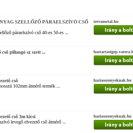
NYAG SZELLŐZŐ PÁRAELSZÍVÓ CSŐ
terrametal.hu
lőző páraelszívó cső 40-es 50-es ...
cső pillangó sz szett ...
haztartasigep.vatera.
vezető cső
haziasszonyoknak.hu
 hosszú 102mm átmérő termék ...
vezető cső 3m kicsi
haziasszonyoknak.hu
szívó levegő elvezető cső átmérő ...