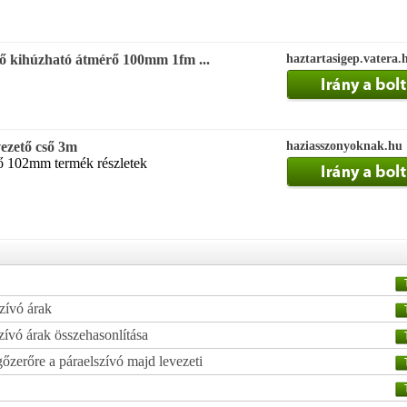
ső kihúzható átmérő 100mm 1fm ...
haztartasigep.vatera.
vezető cső 3m
haziasszonyoknak.hu
rő 102mm termék részletek
zívó árak
zívó árak összehasonlítása
őzerőre a páraelszívó majd levezeti