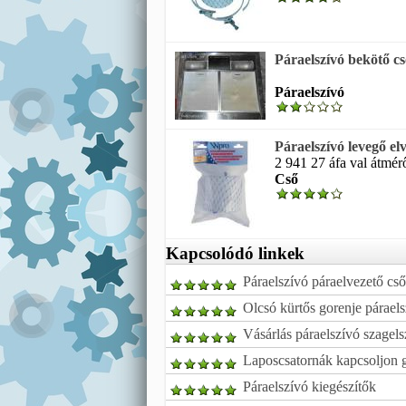
Páraelszívó bekötő c
Páraelszívó
Páraelszívó levegő el
2 941 27 áfa val átmé
Cső
Kapcsolódó linkek
Páraelszívó páraelvezető cső
Olcsó kürtős gorenje páraels
Vásárlás páraelszívó szagels
Laposcsatornák kapcsoljon g
Páraelszívó kiegészítők