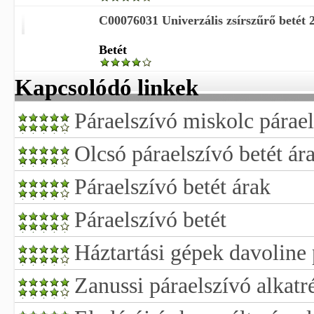
C00076031 Univerzális zsírszűrő betét 
Betét
Kapcsolódó linkek
Páraelszívó miskolc párael
Olcsó páraelszívó betét ár
Páraelszívó betét árak
Páraelszívó betét
Háztartási gépek davoline 
Zanussi páraelszívó alkatr