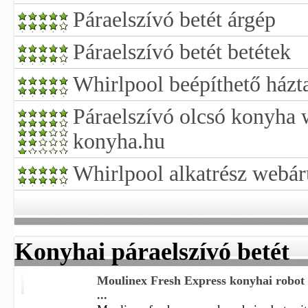
Páraelszívó betét árgép
Páraelszívó betét betétek
Whirlpool beépíthető házt
Páraelszívó olcsó konyha 
konyha.hu
Whirlpool alkatrész webá
Konyhai páraelszívó betét
Moulinex Fresh Express konyhai robot s
...