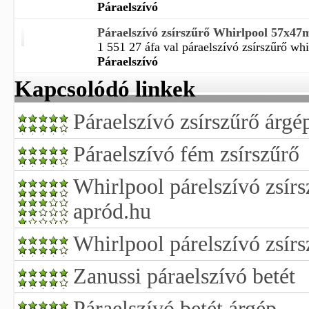
Páraelszívó
Páraelszívó zsírszűrő Whirlpool 57x4
1 551 27 áfa val páraelszívó zsírszűrő wh
Páraelszívó
Kapcsolódó linkek
Páraelszívó zsírszűrő árgé
Páraelszívó fém zsírszűrő
Whirlpool párelszívó zsírs
apród.hu
Whirlpool párelszívó zsírs
Zanussi páraelszívó betét
Páraelszívó betét árgép