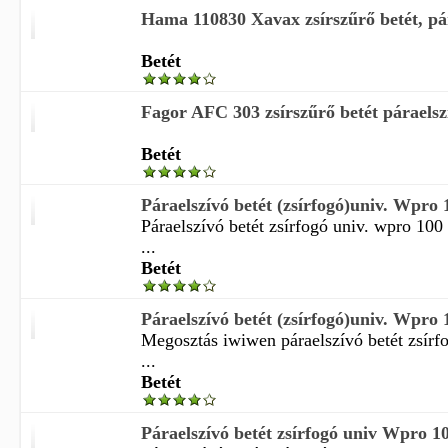
Hama 110830 Xavax zsírszűrő betét, pár
Betét
Fagor AFC 303 zsírszűrő betét páraelsz
Betét
Páraelszívó betét (zsírfogó)univ. Wpro 1
Páraelszívó betét zsírfogó univ. wpro 10
...
Betét
Páraelszívó betét (zsírfogó)univ. Wpro 1
Megosztás iwiwen páraelszívó betét zsírf
...
Betét
Páraelszívó betét zsírfogó univ Wpro 10