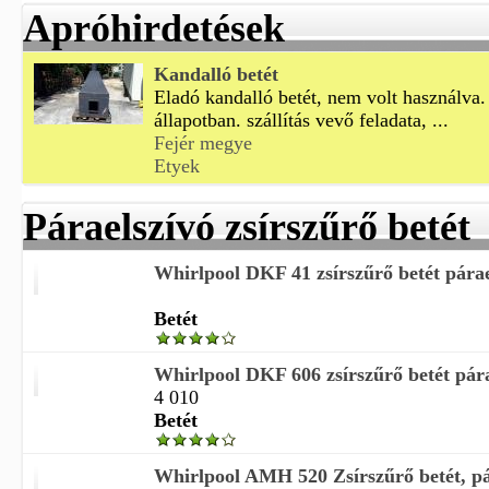
Apróhirdetések
Kandalló betét
Eladó kandalló betét, nem volt használva.
állapotban. szállítás vevő feladata, ...
Fejér megye
Etyek
Páraelszívó zsírszűrő betét
Whirlpool DKF 41 zsírszűrő betét párae
Betét
Whirlpool DKF 606 zsírszűrő betét pára
4 010
Betét
Whirlpool AMH 520 Zsírszűrő betét, pá