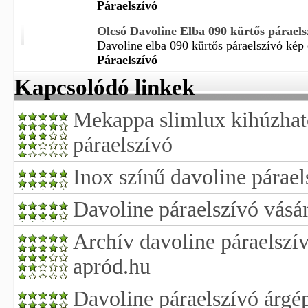
Páraelszívó
Olcsó Davoline Elba 090 kürtős páraels
Davoline elba 090 kürtős páraelszívó kép é
Páraelszívó
Kapcsolódó linkek
Mekappa slimlux kihúzhat
páraelszívó
Inox színű davoline párael
Davoline páraelszívó vásár
Archív davoline páraelszí
apród.hu
Davoline páraelszívó árgé