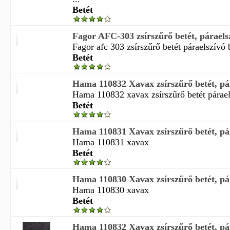
Betét
Fagor AFC-303 zsírszűrő betét, páraels
Fagor afc 303 zsírszűrő betét páraelszívó b
Betét
Hama 110832 Xavax zsírszűrő betét, pár
Hama 110832 xavax zsírszűrő betét párael
Betét
Hama 110831 Xavax zsírszűrő betét, pár
Hama 110831 xavax
Betét
Hama 110830 Xavax zsírszűrő betét, pár
Hama 110830 xavax
Betét
Hama 110832 Xavax zsírszűrő betét, pár