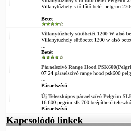
Villanytűzhely s tő fűtő betét Pelgrim 
Villanytűzhely s tő fűtő betét pelgrim 2
...
Betét
Villanytűzhely sütőbetét 1200 W alsó be
Villanytűzhely sütőbetét 1200 w alsó beté
...
Betét
Páraelszívó Range Hood PSK600(Pelgr
07 24 páraelszívó range hood psk600 pelg
...
Páraelszívó
Új Teleszkópos páraelszívó Pelgrim SL
16 800 pegrim slk 700 beépíthető teleszkó
Páraelszívó
Kapcsolódó linkek