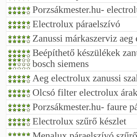
Porzsákmester.hu- electrol
Electrolux páraelszívó
Zanussi márkaszerviz aeg 
Beépíthető készülékek zanu
bosch siemens
Aeg electrolux zanussi sza
Olcsó filter electrolux ára
Porzsákmester.hu- faure pá
Electrolux szűrő készlet
Menalux páraelszívó szűr