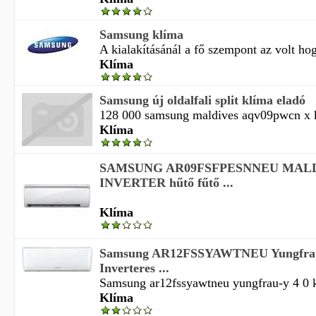
Samsung klíma
A kialakításánál a fő szempont az volt hog
Klíma
Samsung új oldalfali split klíma eladó
128 000 samsung maldives aqv09pwcn x kl
Klíma
SAMSUNG AR09FSFPESNNEU MAL
INVERTER hűtő fűtő ...
Klíma
Samsung AR12FSSYAWTNEU Yungfrau
Inverteres ...
Samsung ar12fssyawtneu yungfrau-y 4 0 kw
Klíma