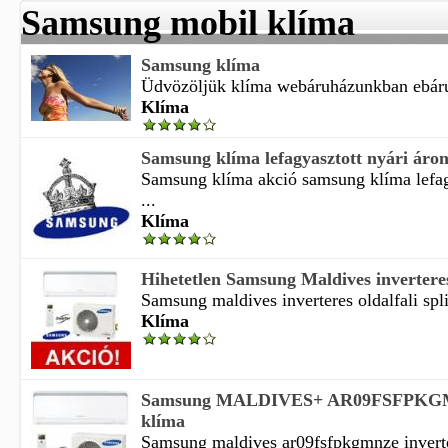
Samsung mobil klíma
Samsung klíma
Üdvözöljük klíma webáruházunkban ebáruh
Klíma
Samsung klíma lefagyasztott nyári áron
Samsung klíma akció samsung klíma lefag
...
Klíma
Hihetetlen Samsung Maldives invertere
Samsung maldives inverteres oldalfali spli
Klíma
Samsung MALDIVES+ AR09FSFPKGMN
klíma
Samsung maldives ar09fsfpkgmnze invert