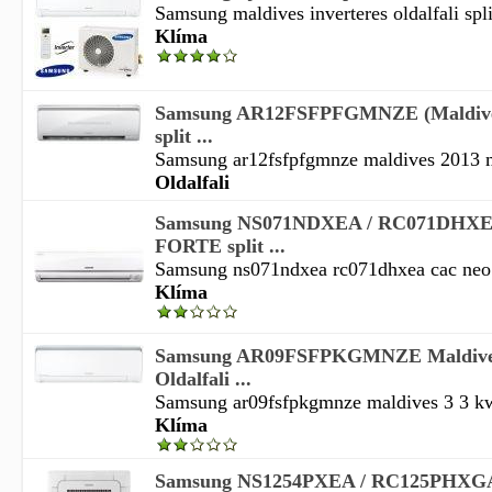
Samsung maldives inverteres oldalfali spli
Klíma
Samsung AR12FSFPFGMNZE (Maldive
split ...
Samsung ar12fsfpfgmnze maldives 2013 mo
Oldalfali
Samsung NS071NDXEA / RC071DHX
FORTE split ...
Samsung ns071ndxea rc071dhxea cac neo fo
Klíma
Samsung AR09FSFPKGMNZE Maldives
Oldalfali ...
Samsung ar09fsfpkgmnze maldives 3 3 kw-o
Klíma
Samsung NS1254PXEA / RC125PHXGA 