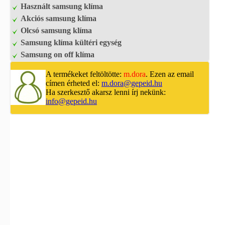
Használt samsung klíma
Akciós samsung klíma
Olcsó samsung klíma
Samsung klíma kültéri egység
Samsung on off klíma
A termékeket feltöltötte:
m.dora
. Ezen az email
címen érheted el:
m.dora@gepeid.hu
Ha szerkesztő akarsz lenni írj nekünk:
info@gepeid.hu