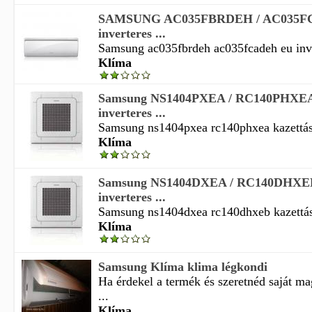
SAMSUNG AC035FBRDEH / AC035F
inverteres ...
Samsung ac035fbrdeh ac035fcadeh eu invert
Klíma
Samsung NS1404PXEA / RC140PHXEA 
inverteres ...
Samsung ns1404pxea rc140phxea kazettás in
Klíma
Samsung NS1404DXEA / RC140DHXEB
inverteres ...
Samsung ns1404dxea rc140dhxeb kazettás i
Klíma
Samsung Klíma klima légkondi
Ha érdekel a termék és szeretnéd saját m
...
Klíma