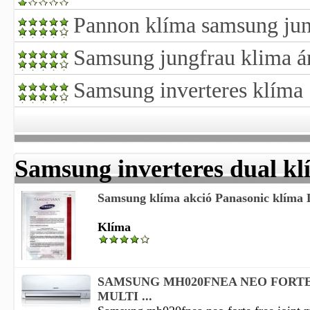
Pannon klíma samsung ju
Samsung jungfrau klima á
Samsung inverteres klíma
Samsung inverteres dual kl
Samsung klíma akció Panasonic klíma L
Klíma
SAMSUNG MH020FNEA NEO FORTE
MULTI ...