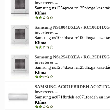
inverteres ...
Samsung ns1254pxea rc125phxga kazettás i
Klíma
Samsung NS1004DXEA / RC100DHXGA
inverteres ...
Samsung ns1004dxea rc100dhxga kazettás i
Klíma
Samsung NS1254DXEA / RC125DHXGA
inverteres ...
Samsung ns1254dxea rc125dhxga kazettás i
Klíma
SAMSUNG AC071FBRDEH AC071FC
inverteres ...
Samsung ac071fbrdeh ac071fcadeh eu invert
Klíma