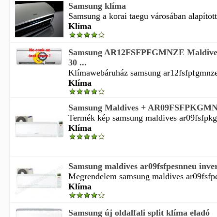
Samsung klíma
Samsung a korai taegu városában alapított 
Klíma
Samsung AR12FSFPFGMNZE Maldives 2
30 ...
Klímawebáruház samsung ar12fsfpfgmnze 
Klíma
Samsung Maldives + AR09FSFPKGMN
Termék kép samsung maldives ar09fsfpkgm
Klíma
Samsung maldives ar09fsfpesnneu inver
Megrendelem samsung maldives ar09fsfpes
Klíma
Samsung új oldalfali split klíma eladó