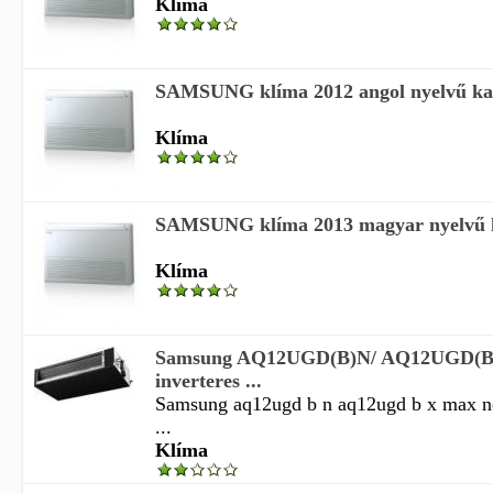
Klíma
SAMSUNG klíma 2012 angol nyelvű ka
Klíma
SAMSUNG klíma 2013 magyar nyelvű k
Klíma
Samsung AQ12UGD(B)N/ AQ12UGD(
inverteres ...
Samsung aq12ugd b n aq12ugd b x max ne
...
Klíma