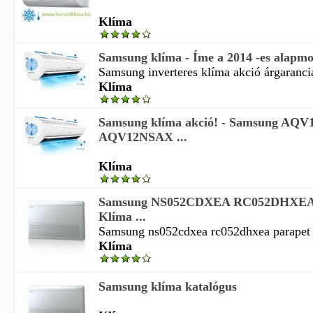
Klíma
Samsung klíma - Íme a 2014 -es alapmo
Samsung inverteres klíma akció árgaranciá
Klíma
Samsung klíma akció! - Samsung AQ
AQV12NSAX ...
Klíma
Samsung NS052CDXEA RC052DHXEA P
Klíma ...
Samsung ns052cdxea rc052dhxea parapet sp
Klíma
Samsung klíma katalógus