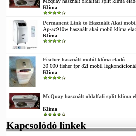
Mcquay használt oldalfali split klíma elad
Klíma
Permanent Link to Használt Akai mobil
Ap-ac910w használt akai mobil klíma elad
Klíma
Fischer használt mobil klíma eladó
30 000 fisher fpr 82i mobil légkondícionál
Klíma
McQuay használt oldalfali split klíma e
Klíma
Kapcsolódó linkek