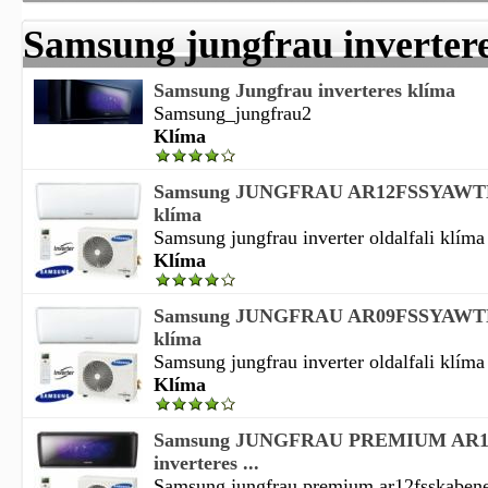
Samsung jungfrau inverter
Samsung Jungfrau inverteres klíma
Samsung_jungfrau2
Klíma
Samsung JUNGFRAU AR12FSSYAWTNE
klíma
Samsung jungfrau inverter oldalfali klíma s
Klíma
Samsung JUNGFRAU AR09FSSYAWTNE
klíma
Samsung jungfrau inverter oldalfali klíma s
Klíma
Samsung JUNGFRAU PREMIUM AR
inverteres ...
Samsung jungfrau premium ar12fsskabene