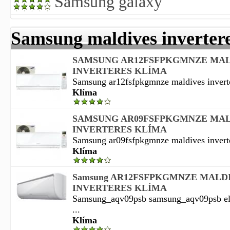
Samsung galaxy
Samsung maldives inverter
SAMSUNG AR12FSFPKGMNZE MAL
INVERTERES KLÍMA
Samsung ar12fsfpkgmnze maldives inverter
Klíma
SAMSUNG AR09FSFPKGMNZE MAL
INVERTERES KLÍMA
Samsung ar09fsfpkgmnze maldives inverter
Klíma
Samsung AR12FSFPKGMNZE MALD
INVERTERES KLÍMA
Samsung_aqv09psb samsung_aqv09psb elad
...
Klíma