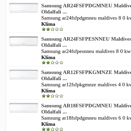
Samsung AR24FSFPDGMNEU Maldives
Oldalfali ...
Samsung ar24fsfpdgmneu maldives 8 0 kw-o
Klíma
Samsung AR24FSFPESNNEU Maldives+
Oldalfali ...
Samsung ar24fsfpesnneu maldives 8 0 kw-o
Klíma
Samsung AR12FSFPKGMNZE Maldives
Oldalfali ...
Samsung ar12fsfpkgmnze maldives 4 0 kw-o
Klíma
Samsung AR18FSFPDGMNEU Maldives
Oldalfali ...
Samsung ar18fsfpdgmneu maldives 6 0 kw-o
Klíma