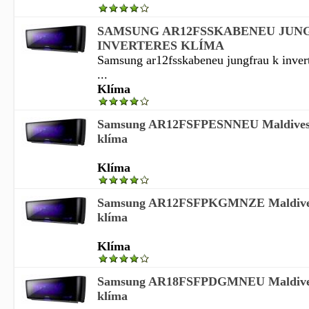
SAMSUNG AR12FSSKABENEU JUN
INVERTERES KLÍMA
Samsung ar12fsskabeneu jungfrau k invert
...
Klíma
Samsung AR12FSFPESNNEU Maldives+
klíma
Klíma
Samsung AR12FSFPKGMNZE Maldives+
klíma
Klíma
Samsung AR18FSFPDGMNEU Maldives+
klíma