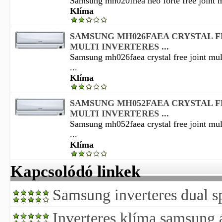
Samsung mh020fnea neo forte free joint mu
Klíma
SAMSUNG MH026FAEA CRYSTAL F
MULTI INVERTERES ...
Samsung mh026faea crystal free joint mult
...
Klíma
SAMSUNG MH052FAEA CRYSTAL F
MULTI INVERTERES ...
Samsung mh052faea crystal free joint mult
...
Klíma
Kapcsolódó linkek
Samsung inverteres dual s
Inverteres klíma samsung 