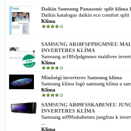
Daikin Samsung Panasonic split klíma 
Daikin katalogus daikin eco comfort split 
Klíma
SAMSUNG AR18FSFPDGMNEU MAL
INVERTERES KLÍMA
Samsung ar18fsfpdgmneu maldives inverter
Klíma
Minőségi inverteres Samsung klíma
Samsung klíma logó samsung klíma a sam
Klíma
SAMSUNG AR09FSSKABENEU JUN
INVERTERES KLÍMA
Samsung ar09fsskabeneu jungfrau k invert
...
Klíma