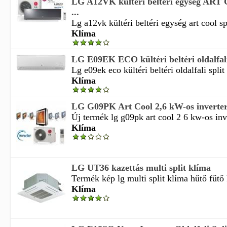
LG A12VK kültéri beltéri egység ART 
...
Lg a12vk kültéri beltéri egység art cool spl
Klíma
LG E09EK ECO kültéri beltéri oldalfali 
Lg e09ek eco kültéri beltéri oldalfali split
Klíma
LG G09PK Art Cool 2,6 kW-os inverteres 
Új termék lg g09pk art cool 2 6 kw-os inver
Klíma
LG UT36 kazettás multi split klíma
Termék kép lg multi split klíma hűtő fűtő 
Klíma