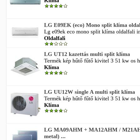
Klíma
LG E09EK (eco) Mono split klíma oldalfa
Lg e09ek eco mono split klíma oldalfali in
Oldalfali
LG UT12 kazettás multi split klíma
Termék kép hűtő fűtő kivitel 3 51 kw os hű
Klíma
LG UU12W single A multi split klíma
Termék kép hűtő fűtő kivitel 3 51 kw os hű
Klíma
LG MA09AHM + MA12AHM / M21AH (a
metal) ...