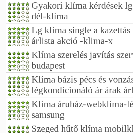
Gyakori klíma kérdések lg
dél-klíma
Lg klíma single a kazettás 
árlista akció -klima-x
Klíma szerelés javítás szer
budapest
Klíma bázis pécs és vonzá
légkondicionáló ár árak árl
Klíma áruház-webklíma-lé
samsung
Szeged hűtő klíma mobilk