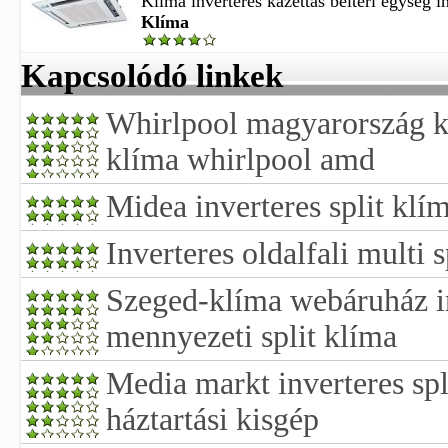
Klíma inverteres kazettás beltéri egység in
Klíma
Kapcsolódó linkek
Whirlpool magyarország kft
klíma whirlpool amd
Midea inverteres split klí
Inverteres oldalfali multi s
Szeged-klíma webáruház in
mennyezeti split klíma
Media markt inverteres spl
háztartási kisgép