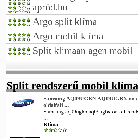
apród.hu
Argo split klíma
Argo mobil klíma
Split klimaanlagen mobil
Split rendszerű mobil klím
Samsung AQ09UGBN AQ09UGBX on of
oldalfali ...
Samsung aq09ugbn aq09ugbx on off rendsze
...
Klíma