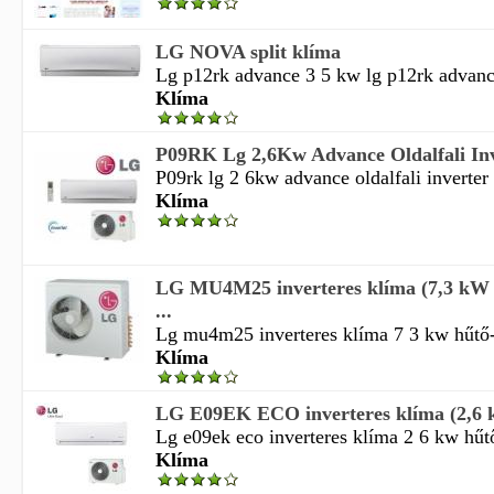
LG NOVA split klíma
Lg p12rk advance 3 5 kw lg p12rk advance
Klíma
P09RK Lg 2,6Kw Advance Oldalfali Inv
P09rk lg 2 6kw advance oldalfali inverter 
Klíma
LG MU4M25 inverteres klíma (7,3 kW h
...
Lg mu4m25 inverteres klíma 7 3 kw hűtő-fű
Klíma
LG E09EK ECO inverteres klíma (2,6 k
Lg e09ek eco inverteres klíma 2 6 kw hűtő
Klíma