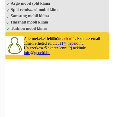
Argo mobil split klíma
Split rendszerű mobil klíma
Samsung mobil klíma
Használt mobil klíma
Toshiba mobil klíma
A termékeket feltöltötte:
cicu11
. Ezen az email
címen érheted el:
cicu11@gepeid.hu
Ha szerkesztő akarsz lenni írj nekünk:
info@gepeid.hu