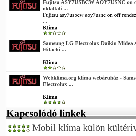
Fujitsu ASY7USBCW AOY7USNC on of
oldalfali ...
Fujitsu asy7usbcw aoy7usnc on off rendsze
...
Klíma
Samsung LG Electrolux Daikin Midea
Hitachi ...
Klíma
Webklima.org klíma webáruház - Sam
Electrolux ...
Klíma
Kapcsolódó linkek
Mobil klíma külön kültériv