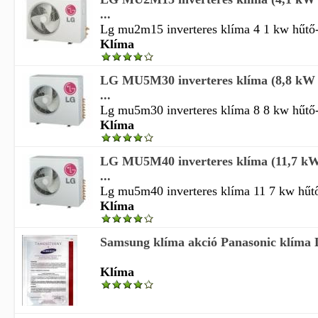
...
Lg mu2m15 inverteres klíma 4 1 kw hűtő-fű
Klíma
LG MU5M30 inverteres klíma (8,8 kW h
...
Lg mu5m30 inverteres klíma 8 8 kw hűtő-fű
Klíma
LG MU5M40 inverteres klíma (11,7 kW 
...
Lg mu5m40 inverteres klíma 11 7 kw hűtő-f
Klíma
Samsung klíma akció Panasonic klíma L
Klíma