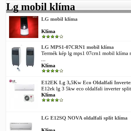
Lg mobil klíma
LG mobil klíma
Klíma
LG MPS1-07CRN1 mobil klíma
Termék kép lg mps1 07crn1 mobil klíma 
...
Klíma
E12EK Lg 3,5Kw Eco Oldalfali Inverter
E12ek lg 3 5kw eco oldalfali inverter spli
Klíma
LG E12SQ NOVA oldalfali split klíma
Klíma