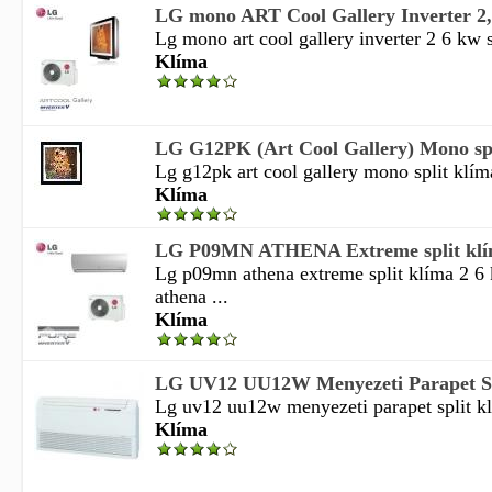
LG mono ART Cool Gallery Inverter 2,
Lg mono art cool gallery inverter 2 6 kw s
Klíma
LG G12PK (Art Cool Gallery) Mono spli
Lg g12pk art cool gallery mono split klíma 
Klíma
LG P09MN ATHENA Extreme split klí
Lg p09mn athena extreme split klíma 2 6
athena ...
Klíma
LG UV12 UU12W Menyezeti Parapet Spl
Lg uv12 uu12w menyezeti parapet split kl
Klíma