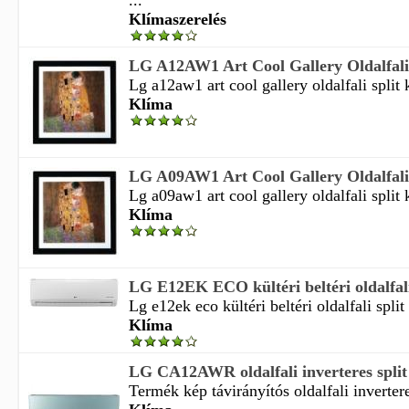
...
Klímaszerelés
LG A12AW1 Art Cool Gallery Oldalfali 
Lg a12aw1 art cool gallery oldalfali split 
Klíma
LG A09AW1 Art Cool Gallery Oldalfali 
Lg a09aw1 art cool gallery oldalfali split 
Klíma
LG E12EK ECO kültéri beltéri oldalfali 
Lg e12ek eco kültéri beltéri oldalfali split
Klíma
LG CA12AWR oldalfali inverteres split
Termék kép távirányítós oldalfali invertere