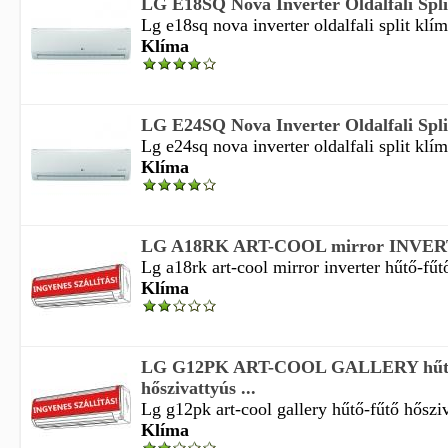
LG E18SQ Nova Inverter Oldalfali Split
Lg e18sq nova inverter oldalfali split klím
Klíma
LG E24SQ Nova Inverter Oldalfali Split
Lg e24sq nova inverter oldalfali split klím
Klíma
LG A18RK ART-COOL mirror INVERTE
Lg a18rk art-cool mirror inverter hűtő-fűtő
Klíma
LG G12PK ART-COOL GALLERY hűtő
hőszivattyús ...
Lg g12pk art-cool gallery hűtő-fűtő hősziva
Klíma