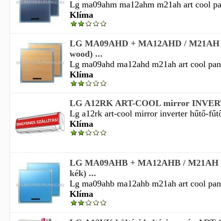
Lg ma09ahm ma12ahm m21ah art cool pane
Klíma
LG MA09AHD + MA12AHD / M21AH (ar
wood) ...
Lg ma09ahd ma12ahd m21ah art cool pane
Klíma
LG A12RK ART-COOL mirror INVERTE
Lg a12rk art-cool mirror inverter hűtő-fűtő
Klíma
LG MA09AHB + MA12AHB / M21AH (ar
kék) ...
Lg ma09ahb ma12ahb m21ah art cool panel
Klíma