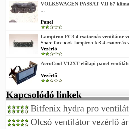
VOLKSWAGEN PASSAT VII b7 klíma ve
...
Panel
Lamptron FC3 4 csatornás ventilátor vez
Share facebook lamptron fc3 4 csatornás ve
Vezérlő
AeroCool V12XT előlapi panel ventiláto
Vezérlő
Kapcsolódó linkek
Bitfenix hydra pro ventilát
Olcsó ventilátor vezérlő á