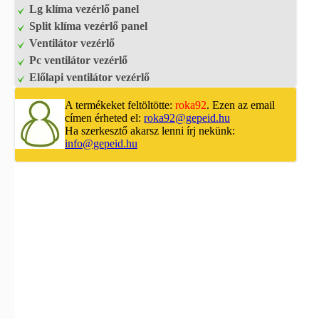
Lg klíma vezérlő panel
Split klíma vezérlő panel
Ventilátor vezérlő
Pc ventilátor vezérlő
Előlapi ventilátor vezérlő
A termékeket feltöltötte:
roka92
. Ezen az email
címen érheted el:
roka92@gepeid.hu
Ha szerkesztő akarsz lenni írj nekünk:
info@gepeid.hu