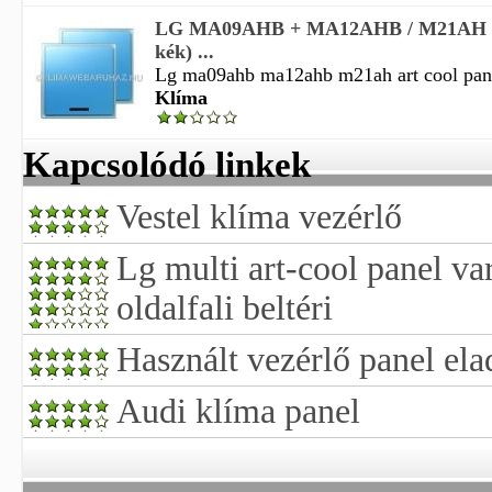
LG MA09AHB + MA12AHB / M21AH (ar
kék) ...
Lg ma09ahb ma12ahb m21ah art cool panel
Klíma
Kapcsolódó linkek
Vestel klíma vezérlő
Lg multi art-cool panel va
oldalfali beltéri
Használt vezérlő panel ela
Audi klíma panel