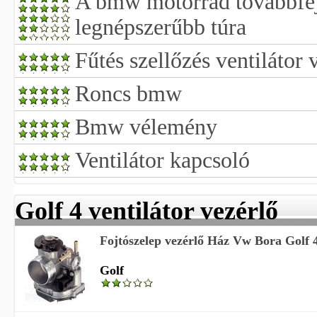
A bmw motorrad továbbfejl
legnépszerűbb túra
Fűtés szellőzés ventilátor 
Roncs bmw
Bmw vélemény
Ventilátor kapcsoló
Golf 4 ventilátor vezérlő
Fojtószelep vezérlő Ház Vw Bora Golf 4
Golf