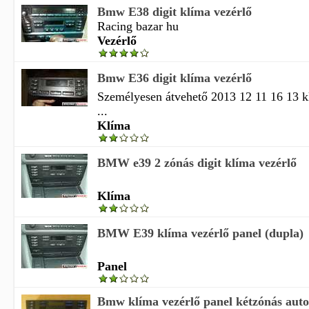
Bmw E38 digit klíma vezérlő
Racing bazar hu
Vezérlő
Bmw E36 digit klíma vezérlő
Személyesen átvehető 2013 12 11 16 13 
...
Klíma
BMW e39 2 zónás digit klíma vezérlő
Klíma
BMW E39 klíma vezérlő panel (dupla)
Panel
Bmw klíma vezérlő panel kétzónás aut