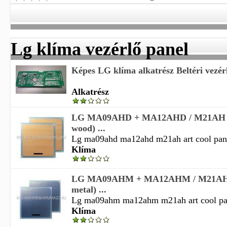
Lg klíma vezérlő panel
Képes LG klíma alkatrész Beltéri vezér
Alkatrész
LG MA09AHD + MA12AHD / M21AH (ar
wood) ...
Lg ma09ahd ma12ahd m21ah art cool pane
Klíma
LG MA09AHM + MA12AHM / M21AH (a
metal) ...
Lg ma09ahm ma12ahm m21ah art cool pane
Klíma