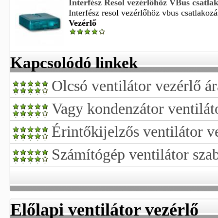
Interfész Resol vezérlőhöz VBus csatlako
Interfész resol vezérlőhöz vbus csatlakozás
Vezérlő
Kapcsolódó linkek
Olcsó ventilátor vezérlő á
Vagy kondenzátor ventilát
Érintőkijelzős ventilátor v
Számítógép ventilátor sza
Előlapi ventilátor vezérlő