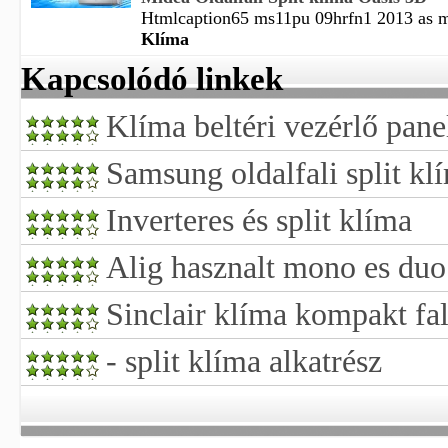
Htmlcaption65 ms11pu 09hrfn1 2013 as mid
Klíma
Kapcsolódó linkek
Klíma beltéri vezérlő pane
Samsung oldalfali split kl
Inverteres és split klíma
Alig hasznalt mono es duo 
Sinclair klíma kompakt fa
- split klíma alkatrész