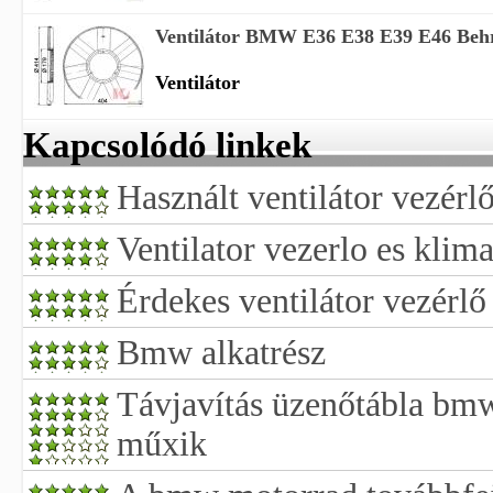
Ventilátor BMW E36 E38 E39 E46 Behr
Ventilátor
Kapcsolódó linkek
Használt ventilátor vezérl
Ventilator vezerlo es klima
Érdekes ventilátor vezérl
Bmw alkatrész
Távjavítás üzenőtábla bmw
műxik