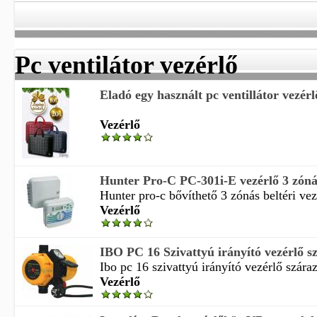
Pc ventilátor vezérlő
Eladó egy használt pc ventillátor vezérl
Vezérlő
Hunter Pro-C PC-301i-E vezérlő 3 zónás
Hunter pro-c bővíthető 3 zónás beltéri vezé
Vezérlő
IBO PC 16 Szivattyú irányító vezérlő sz
Ibo pc 16 szivattyú irányító vezérlő száraz
Vezérlő