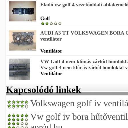
Eladó vw golf 4 vezetőoldali ablakemelő
Golf
AUDI A3 TT VOLKSWAGEN BORA G
ventilátor
Ventilátor
VW Golf 4 nem klímás zárhíd homlokfal,
Vw golf 4 nem klímás zárhíd homlokfal víz
Ventilátor
Kapcsolódó linkek
Volkswagen golf iv ventilá
Vw golf iv bora hűtőventil
apród.hu