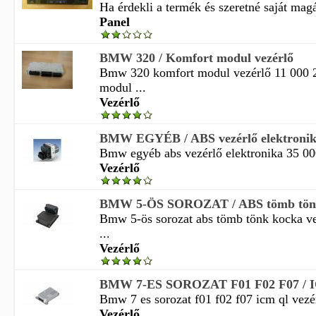
Ha érdekli a termék és szeretné saját magá
Panel
BMW 320 / Komfort modul vezérlő
Bmw 320 komfort modul vezérlő 11 000 
modul ...
Vezérlő
BMW EGYÉB / ABS vezérlő elektroni
Bmw egyéb abs vezérlő elektronika 35 000
Vezérlő
BMW 5-ÖS SOROZAT / ABS tömb tönk k
Bmw 5-ös sorozat abs tömb tönk kocka ve
...
Vezérlő
BMW 7-ES SOROZAT F01 F02 F07 / I
Bmw 7 es sorozat f01 f02 f07 icm ql vezér
Vezérlő