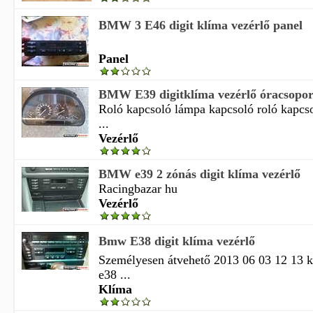
BMW 3 E46 digit klíma vezérlő panel
Panel
BMW E39 digitklíma vezérlő óracsopor
Roló kapcsoló lámpa kapcsoló roló kapcs
...
Vezérlő
BMW e39 2 zónás digit klíma vezérlő
Racingbazar hu
Vezérlő
Bmw E38 digit klíma vezérlő
Személyesen átvehető 2013 06 03 12 13 
e38 ...
Klíma